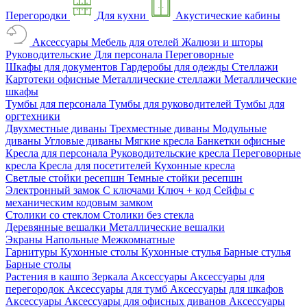
Перегородки
Для кухни
Акустические кабины
Аксессуары
Мебель для отелей
Жалюзи и шторы
Руководительские
Для персонала
Переговорные
Шкафы для документов
Гардеробы для одежды
Стеллажи
Картотеки офисные
Металлические стеллажи
Металлические
шкафы
Тумбы для персонала
Тумбы для руководителей
Тумбы для
оргтехники
Двухместные диваны
Трехместные диваны
Модульные
диваны
Угловые диваны
Мягкие кресла
Банкетки офисные
Кресла для персонала
Руководительские кресла
Переговорные
кресла
Кресла для посетителей
Кухонные кресла
Светлые стойки ресепшн
Темные стойки ресепшн
Электронный замок
С ключами
Ключ + код
Сейфы с
механическим кодовым замком
Столики со стеклом
Столики без стекла
Деревянные вешалки
Металлические вешалки
Экраны
Напольные
Межкомнатные
Гарнитуры
Кухонные столы
Кухонные стулья
Барные стулья
Барные столы
Растения в кашпо
Зеркала
Аксессуары
Аксессуары для
перегородок
Аксессуары для тумб
Аксессуары для шкафов
Аксессуары
Аксессуары для офисных диванов
Аксессуары