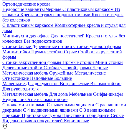
Ортопедические кресла
Недорогие варианты
Черные
С пластиковым каркасом
Из
экокожи
Кресла и стулья с подлокотниками
Кресла и стулья
без колесиков
С пластиковым каркасом
Компьютерные кресла и стулья для
дома
Мини-кухни для офиса
Для посетителей
Кресла и стулья без
колесиков
Без подлокотников
Стойки белые
Деревянные стойки
Стойки угловой формы
Мини-стойки
Прямые стойки
Серые
Стойки закругленной
формы
Стойки закругленной формы
Прямые стойки
Мини-стойки
Деревянные стойки
Стойки угловой формы
Черные
Металлическая мебель
Оружейные
Металлические
Огнестойкие
Напольные
Большие
Маленькие
Для документов
Встраиваемые
Взломостойкие
Для руководителя
Металлическая мебель
Для дома
Мебельные
Сейфы-шкафы
Недорогие
Огне-взломостойкие
С полками и нишами
С выкатными ящиками
С распашными
дверцами
С 4 выдвижными ящиками
С 3 выдвижными
ящиками
Приставные тумбы
Приставки и брифинги
Серые
Лидеры отзывов покупателей
Коричневые