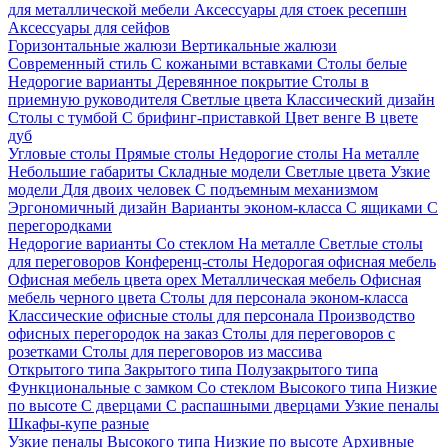
для металлической мебели
Аксессуары для стоек ресепшн
Аксессуары для сейфов
Горизонтальные жалюзи
Вертикальные жалюзи
Современный стиль
С кожаными вставками
Столы белые
Недорогие варианты
Деревянное покрытие
Столы в
приемную руководителя
Светлые цвета
Классический дизайн
Столы с тумбой
С брифинг-приставкой
Цвет венге
В цвете
дуб
Угловые столы
Прямые столы
Недорогие столы
На металле
Небольшие габариты
Складные модели
Светлые цвета
Узкие
модели
Для двоих человек
С подъемным механизмом
Эргономичный дизайн
Варианты эконом-класса
С ящиками
С
перегородками
Недорогие варианты
Со стеклом
На металле
Светлые столы
для переговоров
Конференц-столы
Недорогая офисная мебель
Офисная мебель цвета орех
Металлическая мебель
Офисная
мебель черного цвета
Столы для персонала эконом-класса
Классические офисные столы для персонала
Производство
офисных перегородок на заказ
Столы для переговоров с
розетками
Столы для переговоров из массива
Открытого типа
Закрытого типа
Полузакрытого типа
Функциональные с замком
Со стеклом
Высокого типа
Низкие
по высоте
С дверцами
С распашными дверцами
Узкие пеналы
Шкафы-купе разные
Узкие пеналы
Высокого типа
Низкие по высоте
Архивные