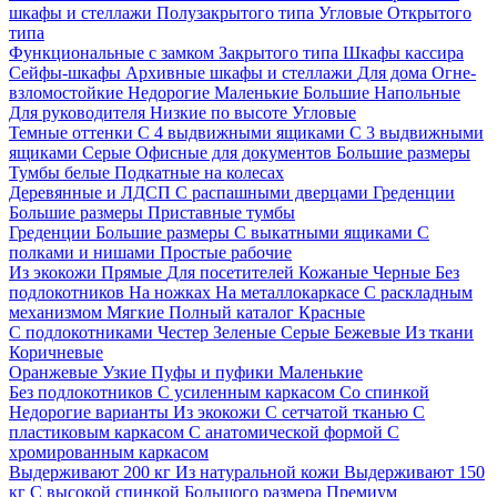
шкафы и стеллажи
Полузакрытого типа
Угловые
Открытого
типа
Функциональные с замком
Закрытого типа
Шкафы кассира
Сейфы-шкафы
Архивные шкафы и стеллажи
Для дома
Огне-
взломостойкие
Недорогие
Маленькие
Большие
Напольные
Для руководителя
Низкие по высоте
Угловые
Темные оттенки
С 4 выдвижными ящиками
С 3 выдвижными
ящиками
Серые
Офисные для документов
Большие размеры
Тумбы белые
Подкатные на колесах
Деревянные и ЛДСП
С распашными дверцами
Греденции
Большие размеры
Приставные тумбы
Греденции
Большие размеры
С выкатными ящиками
С
полками и нишами
Простые рабочие
Из экокожи
Прямые
Для посетителей
Кожаные
Черные
Без
подлокотников
На ножках
На металлокаркасе
С раскладным
механизмом
Мягкие
Полный каталог
Красные
С подлокотниками
Честер
Зеленые
Серые
Бежевые
Из ткани
Коричневые
Оранжевые
Узкие
Пуфы и пуфики
Маленькие
Без подлокотников
С усиленным каркасом
Со спинкой
Недорогие варианты
Из экокожи
С сетчатой тканью
С
пластиковым каркасом
С анатомической формой
С
хромированным каркасом
Выдерживают 200 кг
Из натуральной кожи
Выдерживают 150
кг
С высокой спинкой
Большого размера
Премиум