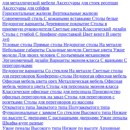
для металлической мебели
Аксессуары для стоек ресепшн
Аксессуары для сейфов
Горизонтальные жалюзи
Вертикальные жалюзи
Современный стиль
С кожаными вставками
Столы белые
Недорогие варианты
Деревянное покрытие
Столы в
приемную руководителя
Светлые цвета
Классический дизайн
Столы с тумбой
С брифинг-приставкой
Цвет венге
В цвете
дуб
Угловые столы
Прямые столы
Недорогие столы
На металле
Небольшие габариты
Складные модели
Светлые цвета
Узкие
модели
Для двоих человек
С подъемным механизмом
Эргономичный дизайн
Варианты эконом-класса
С ящиками
С
перегородками
Недорогие варианты
Со стеклом
На металле
Светлые столы
для переговоров
Конференц-столы
Недорогая офисная мебель
Офисная мебель цвета орех
Металлическая мебель
Офисная
мебель черного цвета
Столы для персонала эконом-класса
Классические офисные столы для персонала
Производство
офисных перегородок на заказ
Столы для переговоров с
розетками
Столы для переговоров из массива
Открытого типа
Закрытого типа
Полузакрытого типа
Функциональные с замком
Со стеклом
Высокого типа
Низкие
по высоте
С дверцами
С распашными дверцами
Узкие пеналы
Шкафы-купе разные
Узкие пеналы
Высокого типа
Низкие по высоте
Архивные