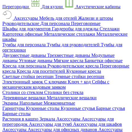
Перегородки
Для кухни
Акустические кабины
Аксессуары
Мебель для отелей
Жалюзи и шторы
Руководительские
Для персонала
Переговорные
Шкафы для документов
Гардеробы для одежды
Стеллажи
Картотеки офисные
Металлические стеллажи
Металлические
шкафы
Тумбы для персонала
Тумбы для руководителей
Тумбы для
оргтехники
Двухместные диваны
Трехместные диваны
Модульные
диваны
Угловые диваны
Мягкие кресла
Банкетки офисные
Кресла для персонала
Руководительские кресла
Переговорные
кресла
Кресла для посетителей
Кухонные кресла
Светлые стойки ресепшн
Темные стойки ресепшн
Электронный замок
С ключами
Ключ + код
Сейфы с
механическим кодовым замком
Столики со стеклом
Столики без стекла
Деревянные вешалки
Металлические вешалки
Экраны
Напольные
Межкомнатные
Гарнитуры
Кухонные столы
Кухонные стулья
Барные стулья
Барные столы
Растения в кашпо
Зеркала
Аксессуары
Аксессуары для
перегородок
Аксессуары для тумб
Аксессуары для шкафов
Аксессуары
Аксессуары для офисных диванов
Аксессуары