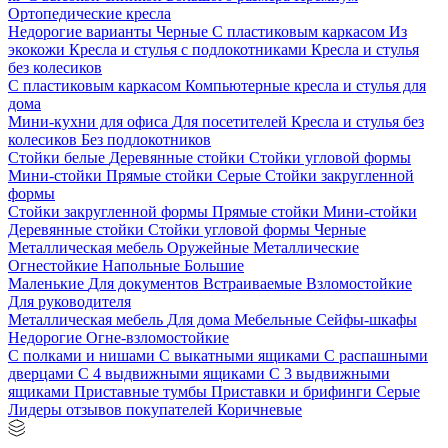
Ортопедические кресла
Недорогие варианты
Черные
С пластиковым каркасом
Из
экокожи
Кресла и стулья с подлокотниками
Кресла и стулья
без колесиков
С пластиковым каркасом
Компьютерные кресла и стулья для
дома
Мини-кухни для офиса
Для посетителей
Кресла и стулья без
колесиков
Без подлокотников
Стойки белые
Деревянные стойки
Стойки угловой формы
Мини-стойки
Прямые стойки
Серые
Стойки закругленной
формы
Стойки закругленной формы
Прямые стойки
Мини-стойки
Деревянные стойки
Стойки угловой формы
Черные
Металлическая мебель
Оружейные
Металлические
Огнестойкие
Напольные
Большие
Маленькие
Для документов
Встраиваемые
Взломостойкие
Для руководителя
Металлическая мебель
Для дома
Мебельные
Сейфы-шкафы
Недорогие
Огне-взломостойкие
С полками и нишами
С выкатными ящиками
С распашными
дверцами
С 4 выдвижными ящиками
С 3 выдвижными
ящиками
Приставные тумбы
Приставки и брифинги
Серые
Лидеры отзывов покупателей
Коричневые