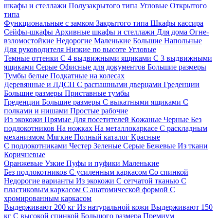
шкафы и стеллажи
Полузакрытого типа
Угловые
Открытого
типа
Функциональные с замком
Закрытого типа
Шкафы кассира
Сейфы-шкафы
Архивные шкафы и стеллажи
Для дома
Огне-
взломостойкие
Недорогие
Маленькие
Большие
Напольные
Для руководителя
Низкие по высоте
Угловые
Темные оттенки
С 4 выдвижными ящиками
С 3 выдвижными
ящиками
Серые
Офисные для документов
Большие размеры
Тумбы белые
Подкатные на колесах
Деревянные и ЛДСП
С распашными дверцами
Греденции
Большие размеры
Приставные тумбы
Греденции
Большие размеры
С выкатными ящиками
С
полками и нишами
Простые рабочие
Из экокожи
Прямые
Для посетителей
Кожаные
Черные
Без
подлокотников
На ножках
На металлокаркасе
С раскладным
механизмом
Мягкие
Полный каталог
Красные
С подлокотниками
Честер
Зеленые
Серые
Бежевые
Из ткани
Коричневые
Оранжевые
Узкие
Пуфы и пуфики
Маленькие
Без подлокотников
С усиленным каркасом
Со спинкой
Недорогие варианты
Из экокожи
С сетчатой тканью
С
пластиковым каркасом
С анатомической формой
С
хромированным каркасом
Выдерживают 200 кг
Из натуральной кожи
Выдерживают 150
кг
С высокой спинкой
Большого размера
Премиум