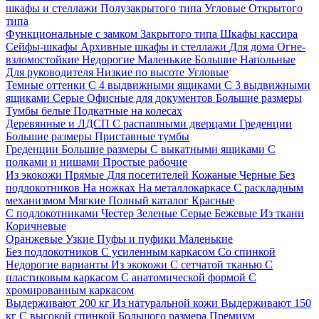
шкафы и стеллажи
Полузакрытого типа
Угловые
Открытого
типа
Функциональные с замком
Закрытого типа
Шкафы кассира
Сейфы-шкафы
Архивные шкафы и стеллажи
Для дома
Огне-
взломостойкие
Недорогие
Маленькие
Большие
Напольные
Для руководителя
Низкие по высоте
Угловые
Темные оттенки
С 4 выдвижными ящиками
С 3 выдвижными
ящиками
Серые
Офисные для документов
Большие размеры
Тумбы белые
Подкатные на колесах
Деревянные и ЛДСП
С распашными дверцами
Греденции
Большие размеры
Приставные тумбы
Греденции
Большие размеры
С выкатными ящиками
С
полками и нишами
Простые рабочие
Из экокожи
Прямые
Для посетителей
Кожаные
Черные
Без
подлокотников
На ножках
На металлокаркасе
С раскладным
механизмом
Мягкие
Полный каталог
Красные
С подлокотниками
Честер
Зеленые
Серые
Бежевые
Из ткани
Коричневые
Оранжевые
Узкие
Пуфы и пуфики
Маленькие
Без подлокотников
С усиленным каркасом
Со спинкой
Недорогие варианты
Из экокожи
С сетчатой тканью
С
пластиковым каркасом
С анатомической формой
С
хромированным каркасом
Выдерживают 200 кг
Из натуральной кожи
Выдерживают 150
кг
С высокой спинкой
Большого размера
Премиум