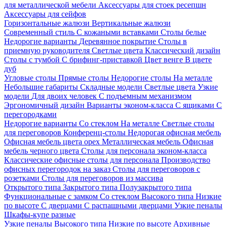
для металлической мебели
Аксессуары для стоек ресепшн
Аксессуары для сейфов
Горизонтальные жалюзи
Вертикальные жалюзи
Современный стиль
С кожаными вставками
Столы белые
Недорогие варианты
Деревянное покрытие
Столы в
приемную руководителя
Светлые цвета
Классический дизайн
Столы с тумбой
С брифинг-приставкой
Цвет венге
В цвете
дуб
Угловые столы
Прямые столы
Недорогие столы
На металле
Небольшие габариты
Складные модели
Светлые цвета
Узкие
модели
Для двоих человек
С подъемным механизмом
Эргономичный дизайн
Варианты эконом-класса
С ящиками
С
перегородками
Недорогие варианты
Со стеклом
На металле
Светлые столы
для переговоров
Конференц-столы
Недорогая офисная мебель
Офисная мебель цвета орех
Металлическая мебель
Офисная
мебель черного цвета
Столы для персонала эконом-класса
Классические офисные столы для персонала
Производство
офисных перегородок на заказ
Столы для переговоров с
розетками
Столы для переговоров из массива
Открытого типа
Закрытого типа
Полузакрытого типа
Функциональные с замком
Со стеклом
Высокого типа
Низкие
по высоте
С дверцами
С распашными дверцами
Узкие пеналы
Шкафы-купе разные
Узкие пеналы
Высокого типа
Низкие по высоте
Архивные