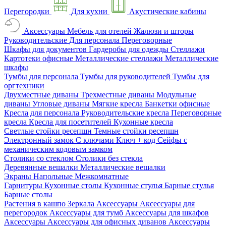
Перегородки
Для кухни
Акустические кабины
Аксессуары
Мебель для отелей
Жалюзи и шторы
Руководительские
Для персонала
Переговорные
Шкафы для документов
Гардеробы для одежды
Стеллажи
Картотеки офисные
Металлические стеллажи
Металлические
шкафы
Тумбы для персонала
Тумбы для руководителей
Тумбы для
оргтехники
Двухместные диваны
Трехместные диваны
Модульные
диваны
Угловые диваны
Мягкие кресла
Банкетки офисные
Кресла для персонала
Руководительские кресла
Переговорные
кресла
Кресла для посетителей
Кухонные кресла
Светлые стойки ресепшн
Темные стойки ресепшн
Электронный замок
С ключами
Ключ + код
Сейфы с
механическим кодовым замком
Столики со стеклом
Столики без стекла
Деревянные вешалки
Металлические вешалки
Экраны
Напольные
Межкомнатные
Гарнитуры
Кухонные столы
Кухонные стулья
Барные стулья
Барные столы
Растения в кашпо
Зеркала
Аксессуары
Аксессуары для
перегородок
Аксессуары для тумб
Аксессуары для шкафов
Аксессуары
Аксессуары для офисных диванов
Аксессуары