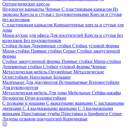
Ортопедические кресла
Недорогие варианты
Черные
С пластиковым каркасом
Из
экокожи
Кресла и стулья с подлокотниками
Кресла и стулья
без колесиков
С пластиковым каркасом
Компьютерные кресла и стулья для
дома
Мини-кухни для офиса
Для посетителей
Кресла и стулья без
колесиков
Без подлокотников
Стойки белые
Деревянные стойки
Стойки угловой формы
Мини-стойки
Прямые стойки
Серые
Стойки закругленной
формы
Стойки закругленной формы
Прямые стойки
Мини-стойки
Деревянные стойки
Стойки угловой формы
Черные
Металлическая мебель
Оружейные
Металлические
Огнестойкие
Напольные
Большие
Маленькие
Для документов
Встраиваемые
Взломостойкие
Для руководителя
Металлическая мебель
Для дома
Мебельные
Сейфы-шкафы
Недорогие
Огне-взломостойкие
С полками и нишами
С выкатными ящиками
С распашными
дверцами
С 4 выдвижными ящиками
С 3 выдвижными
ящиками
Приставные тумбы
Приставки и брифинги
Серые
Лидеры отзывов покупателей
Коричневые