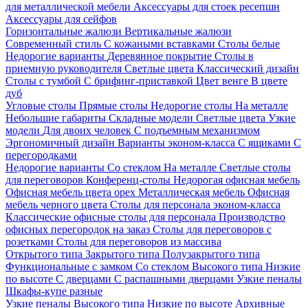
для металлической мебели
Аксессуары для стоек ресепшн
Аксессуары для сейфов
Горизонтальные жалюзи
Вертикальные жалюзи
Современный стиль
С кожаными вставками
Столы белые
Недорогие варианты
Деревянное покрытие
Столы в
приемную руководителя
Светлые цвета
Классический дизайн
Столы с тумбой
С брифинг-приставкой
Цвет венге
В цвете
дуб
Угловые столы
Прямые столы
Недорогие столы
На металле
Небольшие габариты
Складные модели
Светлые цвета
Узкие
модели
Для двоих человек
С подъемным механизмом
Эргономичный дизайн
Варианты эконом-класса
С ящиками
С
перегородками
Недорогие варианты
Со стеклом
На металле
Светлые столы
для переговоров
Конференц-столы
Недорогая офисная мебель
Офисная мебель цвета орех
Металлическая мебель
Офисная
мебель черного цвета
Столы для персонала эконом-класса
Классические офисные столы для персонала
Производство
офисных перегородок на заказ
Столы для переговоров с
розетками
Столы для переговоров из массива
Открытого типа
Закрытого типа
Полузакрытого типа
Функциональные с замком
Со стеклом
Высокого типа
Низкие
по высоте
С дверцами
С распашными дверцами
Узкие пеналы
Шкафы-купе разные
Узкие пеналы
Высокого типа
Низкие по высоте
Архивные