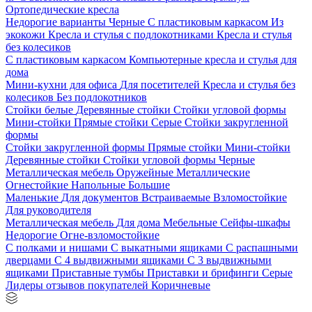
Ортопедические кресла
Недорогие варианты
Черные
С пластиковым каркасом
Из
экокожи
Кресла и стулья с подлокотниками
Кресла и стулья
без колесиков
С пластиковым каркасом
Компьютерные кресла и стулья для
дома
Мини-кухни для офиса
Для посетителей
Кресла и стулья без
колесиков
Без подлокотников
Стойки белые
Деревянные стойки
Стойки угловой формы
Мини-стойки
Прямые стойки
Серые
Стойки закругленной
формы
Стойки закругленной формы
Прямые стойки
Мини-стойки
Деревянные стойки
Стойки угловой формы
Черные
Металлическая мебель
Оружейные
Металлические
Огнестойкие
Напольные
Большие
Маленькие
Для документов
Встраиваемые
Взломостойкие
Для руководителя
Металлическая мебель
Для дома
Мебельные
Сейфы-шкафы
Недорогие
Огне-взломостойкие
С полками и нишами
С выкатными ящиками
С распашными
дверцами
С 4 выдвижными ящиками
С 3 выдвижными
ящиками
Приставные тумбы
Приставки и брифинги
Серые
Лидеры отзывов покупателей
Коричневые