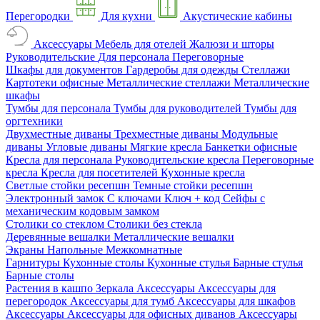
Перегородки
Для кухни
Акустические кабины
Аксессуары
Мебель для отелей
Жалюзи и шторы
Руководительские
Для персонала
Переговорные
Шкафы для документов
Гардеробы для одежды
Стеллажи
Картотеки офисные
Металлические стеллажи
Металлические
шкафы
Тумбы для персонала
Тумбы для руководителей
Тумбы для
оргтехники
Двухместные диваны
Трехместные диваны
Модульные
диваны
Угловые диваны
Мягкие кресла
Банкетки офисные
Кресла для персонала
Руководительские кресла
Переговорные
кресла
Кресла для посетителей
Кухонные кресла
Светлые стойки ресепшн
Темные стойки ресепшн
Электронный замок
С ключами
Ключ + код
Сейфы с
механическим кодовым замком
Столики со стеклом
Столики без стекла
Деревянные вешалки
Металлические вешалки
Экраны
Напольные
Межкомнатные
Гарнитуры
Кухонные столы
Кухонные стулья
Барные стулья
Барные столы
Растения в кашпо
Зеркала
Аксессуары
Аксессуары для
перегородок
Аксессуары для тумб
Аксессуары для шкафов
Аксессуары
Аксессуары для офисных диванов
Аксессуары