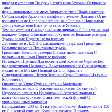
шкафы и стеллажи
Полузакрытого типа
Угловые
Открытого
типа
Функциональные с замком
Закрытого типа
Шкафы кассира
Сейфы-шкафы
Архивные шкафы и стеллажи
Для дома
Огне-
взломостойкие
Недорогие
Маленькие
Большие
Напольные
Для руководителя
Низкие по высоте
Угловые
Темные оттенки
С 4 выдвижными ящиками
С 3 выдвижными
ящиками
Серые
Офисные для документов
Большие размеры
Тумбы белые
Подкатные на колесах
Деревянные и ЛДСП
С распашными дверцами
Греденции
Большие размеры
Приставные тумбы
Греденции
Большие размеры
С выкатными ящиками
С
полками и нишами
Простые рабочие
Из экокожи
Прямые
Для посетителей
Кожаные
Черные
Без
подлокотников
На ножках
На металлокаркасе
С раскладным
механизмом
Мягкие
Полный каталог
Красные
С подлокотниками
Честер
Зеленые
Серые
Бежевые
Из ткани
Коричневые
Оранжевые
Узкие
Пуфы и пуфики
Маленькие
Без подлокотников
С усиленным каркасом
Со спинкой
Недорогие варианты
Из экокожи
С сетчатой тканью
С
пластиковым каркасом
С анатомической формой
С
хромированным каркасом
Выдерживают 200 кг
Из натуральной кожи
Выдерживают 150
кг
С высокой спинкой
Большого размера
Премиум