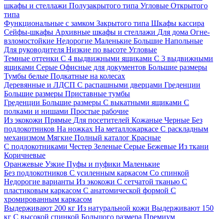
шкафы и стеллажи
Полузакрытого типа
Угловые
Открытого
типа
Функциональные с замком
Закрытого типа
Шкафы кассира
Сейфы-шкафы
Архивные шкафы и стеллажи
Для дома
Огне-
взломостойкие
Недорогие
Маленькие
Большие
Напольные
Для руководителя
Низкие по высоте
Угловые
Темные оттенки
С 4 выдвижными ящиками
С 3 выдвижными
ящиками
Серые
Офисные для документов
Большие размеры
Тумбы белые
Подкатные на колесах
Деревянные и ЛДСП
С распашными дверцами
Греденции
Большие размеры
Приставные тумбы
Греденции
Большие размеры
С выкатными ящиками
С
полками и нишами
Простые рабочие
Из экокожи
Прямые
Для посетителей
Кожаные
Черные
Без
подлокотников
На ножках
На металлокаркасе
С раскладным
механизмом
Мягкие
Полный каталог
Красные
С подлокотниками
Честер
Зеленые
Серые
Бежевые
Из ткани
Коричневые
Оранжевые
Узкие
Пуфы и пуфики
Маленькие
Без подлокотников
С усиленным каркасом
Со спинкой
Недорогие варианты
Из экокожи
С сетчатой тканью
С
пластиковым каркасом
С анатомической формой
С
хромированным каркасом
Выдерживают 200 кг
Из натуральной кожи
Выдерживают 150
кг
С высокой спинкой
Большого размера
Премиум