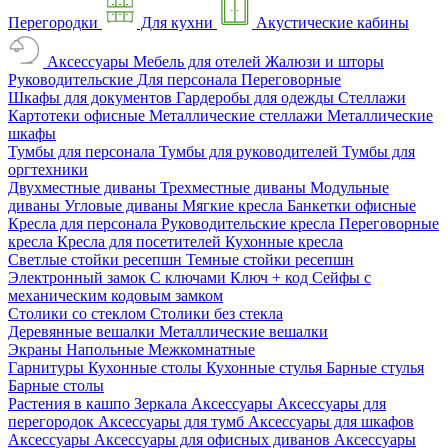
Перегородки
Для кухни
Акустические кабины
Аксессуары
Мебель для отелей
Жалюзи и шторы
Руководительские
Для персонала
Переговорные
Шкафы для документов
Гардеробы для одежды
Стеллажи
Картотеки офисные
Металлические стеллажи
Металлические
шкафы
Тумбы для персонала
Тумбы для руководителей
Тумбы для
оргтехники
Двухместные диваны
Трехместные диваны
Модульные
диваны
Угловые диваны
Мягкие кресла
Банкетки офисные
Кресла для персонала
Руководительские кресла
Переговорные
кресла
Кресла для посетителей
Кухонные кресла
Светлые стойки ресепшн
Темные стойки ресепшн
Электронный замок
С ключами
Ключ + код
Сейфы с
механическим кодовым замком
Столики со стеклом
Столики без стекла
Деревянные вешалки
Металлические вешалки
Экраны
Напольные
Межкомнатные
Гарнитуры
Кухонные столы
Кухонные стулья
Барные стулья
Барные столы
Растения в кашпо
Зеркала
Аксессуары
Аксессуары для
перегородок
Аксессуары для тумб
Аксессуары для шкафов
Аксессуары
Аксессуары для офисных диванов
Аксессуары