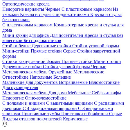
Ортопедические кресла
Недорогие варианты
Черные
С пластиковым каркасом
Из
экокожи
Кресла и стулья с подлокотниками
Кресла и стулья
без колесиков
С пластиковым каркасом
Компьютерные кресла и стулья для
дома
Мини-кухни для офиса
Для посетителей
Кресла и стулья без
колесиков
Без подлокотников
Стойки белые
Деревянные стойки
Стойки угловой формы
Мини-стойки
Прямые стойки
Серые
Стойки закругленной
формы
Стойки закругленной формы
Прямые стойки
Мини-стойки
Деревянные стойки
Стойки угловой формы
Черные
Металлическая мебель
Оружейные
Металлические
Огнестойкие
Напольные
Большие
Маленькие
Для документов
Встраиваемые
Взломостойкие
Для руководителя
Металлическая мебель
Для дома
Мебельные
Сейфы-шкафы
Недорогие
Огне-взломостойкие
С полками и нишами
С выкатными ящиками
С распашными
дверцами
С 4 выдвижными ящиками
С 3 выдвижными
ящиками
Приставные тумбы
Приставки и брифинги
Серые
Лидеры отзывов покупателей
Коричневые