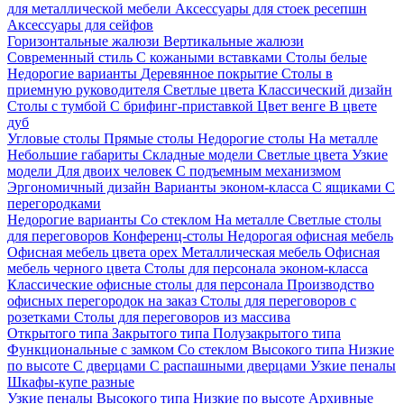
для металлической мебели
Аксессуары для стоек ресепшн
Аксессуары для сейфов
Горизонтальные жалюзи
Вертикальные жалюзи
Современный стиль
С кожаными вставками
Столы белые
Недорогие варианты
Деревянное покрытие
Столы в
приемную руководителя
Светлые цвета
Классический дизайн
Столы с тумбой
С брифинг-приставкой
Цвет венге
В цвете
дуб
Угловые столы
Прямые столы
Недорогие столы
На металле
Небольшие габариты
Складные модели
Светлые цвета
Узкие
модели
Для двоих человек
С подъемным механизмом
Эргономичный дизайн
Варианты эконом-класса
С ящиками
С
перегородками
Недорогие варианты
Со стеклом
На металле
Светлые столы
для переговоров
Конференц-столы
Недорогая офисная мебель
Офисная мебель цвета орех
Металлическая мебель
Офисная
мебель черного цвета
Столы для персонала эконом-класса
Классические офисные столы для персонала
Производство
офисных перегородок на заказ
Столы для переговоров с
розетками
Столы для переговоров из массива
Открытого типа
Закрытого типа
Полузакрытого типа
Функциональные с замком
Со стеклом
Высокого типа
Низкие
по высоте
С дверцами
С распашными дверцами
Узкие пеналы
Шкафы-купе разные
Узкие пеналы
Высокого типа
Низкие по высоте
Архивные