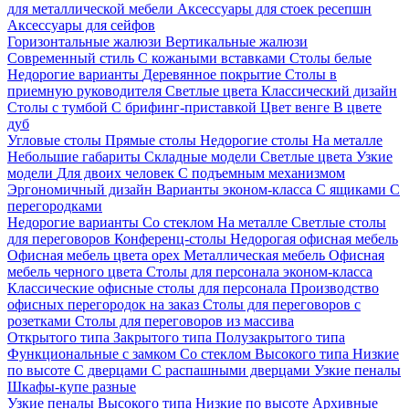
для металлической мебели
Аксессуары для стоек ресепшн
Аксессуары для сейфов
Горизонтальные жалюзи
Вертикальные жалюзи
Современный стиль
С кожаными вставками
Столы белые
Недорогие варианты
Деревянное покрытие
Столы в
приемную руководителя
Светлые цвета
Классический дизайн
Столы с тумбой
С брифинг-приставкой
Цвет венге
В цвете
дуб
Угловые столы
Прямые столы
Недорогие столы
На металле
Небольшие габариты
Складные модели
Светлые цвета
Узкие
модели
Для двоих человек
С подъемным механизмом
Эргономичный дизайн
Варианты эконом-класса
С ящиками
С
перегородками
Недорогие варианты
Со стеклом
На металле
Светлые столы
для переговоров
Конференц-столы
Недорогая офисная мебель
Офисная мебель цвета орех
Металлическая мебель
Офисная
мебель черного цвета
Столы для персонала эконом-класса
Классические офисные столы для персонала
Производство
офисных перегородок на заказ
Столы для переговоров с
розетками
Столы для переговоров из массива
Открытого типа
Закрытого типа
Полузакрытого типа
Функциональные с замком
Со стеклом
Высокого типа
Низкие
по высоте
С дверцами
С распашными дверцами
Узкие пеналы
Шкафы-купе разные
Узкие пеналы
Высокого типа
Низкие по высоте
Архивные