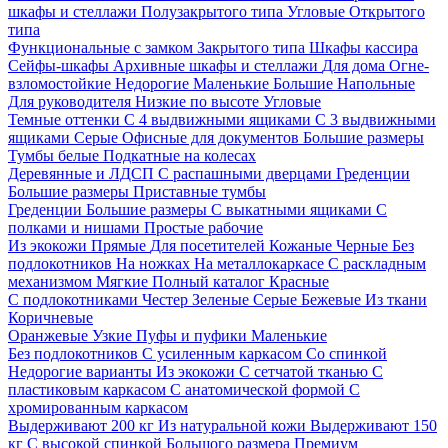
шкафы и стеллажи
Полузакрытого типа
Угловые
Открытого
типа
Функциональные с замком
Закрытого типа
Шкафы кассира
Сейфы-шкафы
Архивные шкафы и стеллажи
Для дома
Огне-
взломостойкие
Недорогие
Маленькие
Большие
Напольные
Для руководителя
Низкие по высоте
Угловые
Темные оттенки
С 4 выдвижными ящиками
С 3 выдвижными
ящиками
Серые
Офисные для документов
Большие размеры
Тумбы белые
Подкатные на колесах
Деревянные и ЛДСП
С распашными дверцами
Греденции
Большие размеры
Приставные тумбы
Греденции
Большие размеры
С выкатными ящиками
С
полками и нишами
Простые рабочие
Из экокожи
Прямые
Для посетителей
Кожаные
Черные
Без
подлокотников
На ножках
На металлокаркасе
С раскладным
механизмом
Мягкие
Полный каталог
Красные
С подлокотниками
Честер
Зеленые
Серые
Бежевые
Из ткани
Коричневые
Оранжевые
Узкие
Пуфы и пуфики
Маленькие
Без подлокотников
С усиленным каркасом
Со спинкой
Недорогие варианты
Из экокожи
С сетчатой тканью
С
пластиковым каркасом
С анатомической формой
С
хромированным каркасом
Выдерживают 200 кг
Из натуральной кожи
Выдерживают 150
кг
С высокой спинкой
Большого размера
Премиум