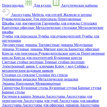
Перегородки
Для кухни
Акустические кабины
Аксессуары
Мебель для отелей
Жалюзи и шторы
Руководительские
Для персонала
Переговорные
Шкафы для документов
Гардеробы для одежды
Стеллажи
Картотеки офисные
Металлические стеллажи
Металлические
шкафы
Тумбы для персонала
Тумбы для руководителей
Тумбы для
оргтехники
Двухместные диваны
Трехместные диваны
Модульные
диваны
Угловые диваны
Мягкие кресла
Банкетки офисные
Кресла для персонала
Руководительские кресла
Переговорные
кресла
Кресла для посетителей
Кухонные кресла
Светлые стойки ресепшн
Темные стойки ресепшн
Электронный замок
С ключами
Ключ + код
Сейфы с
механическим кодовым замком
Столики со стеклом
Столики без стекла
Деревянные вешалки
Металлические вешалки
Экраны
Напольные
Межкомнатные
Гарнитуры
Кухонные столы
Кухонные стулья
Барные стулья
Барные столы
Растения в кашпо
Зеркала
Аксессуары
Аксессуары для
перегородок
Аксессуары для тумб
Аксессуары для шкафов
Аксессуары
Аксессуары для офисных диванов
Аксессуары