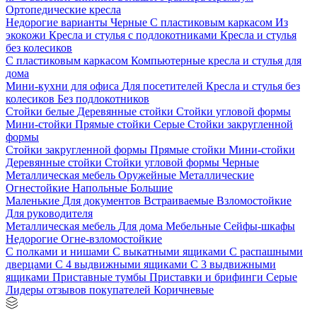
Ортопедические кресла
Недорогие варианты
Черные
С пластиковым каркасом
Из
экокожи
Кресла и стулья с подлокотниками
Кресла и стулья
без колесиков
С пластиковым каркасом
Компьютерные кресла и стулья для
дома
Мини-кухни для офиса
Для посетителей
Кресла и стулья без
колесиков
Без подлокотников
Стойки белые
Деревянные стойки
Стойки угловой формы
Мини-стойки
Прямые стойки
Серые
Стойки закругленной
формы
Стойки закругленной формы
Прямые стойки
Мини-стойки
Деревянные стойки
Стойки угловой формы
Черные
Металлическая мебель
Оружейные
Металлические
Огнестойкие
Напольные
Большие
Маленькие
Для документов
Встраиваемые
Взломостойкие
Для руководителя
Металлическая мебель
Для дома
Мебельные
Сейфы-шкафы
Недорогие
Огне-взломостойкие
С полками и нишами
С выкатными ящиками
С распашными
дверцами
С 4 выдвижными ящиками
С 3 выдвижными
ящиками
Приставные тумбы
Приставки и брифинги
Серые
Лидеры отзывов покупателей
Коричневые