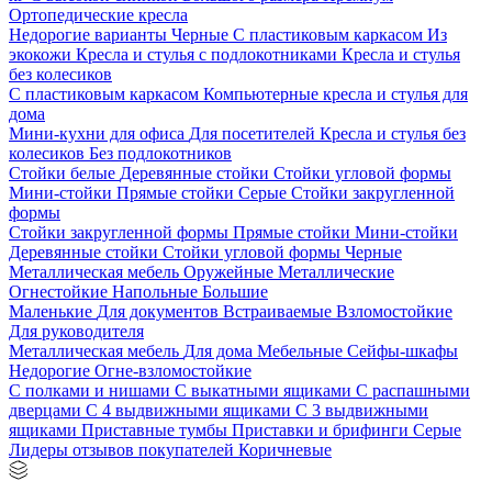
Ортопедические кресла
Недорогие варианты
Черные
С пластиковым каркасом
Из
экокожи
Кресла и стулья с подлокотниками
Кресла и стулья
без колесиков
С пластиковым каркасом
Компьютерные кресла и стулья для
дома
Мини-кухни для офиса
Для посетителей
Кресла и стулья без
колесиков
Без подлокотников
Стойки белые
Деревянные стойки
Стойки угловой формы
Мини-стойки
Прямые стойки
Серые
Стойки закругленной
формы
Стойки закругленной формы
Прямые стойки
Мини-стойки
Деревянные стойки
Стойки угловой формы
Черные
Металлическая мебель
Оружейные
Металлические
Огнестойкие
Напольные
Большие
Маленькие
Для документов
Встраиваемые
Взломостойкие
Для руководителя
Металлическая мебель
Для дома
Мебельные
Сейфы-шкафы
Недорогие
Огне-взломостойкие
С полками и нишами
С выкатными ящиками
С распашными
дверцами
С 4 выдвижными ящиками
С 3 выдвижными
ящиками
Приставные тумбы
Приставки и брифинги
Серые
Лидеры отзывов покупателей
Коричневые