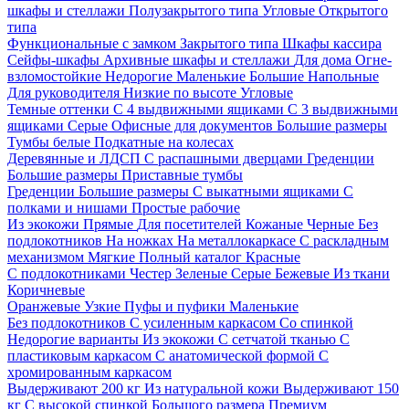
шкафы и стеллажи
Полузакрытого типа
Угловые
Открытого
типа
Функциональные с замком
Закрытого типа
Шкафы кассира
Сейфы-шкафы
Архивные шкафы и стеллажи
Для дома
Огне-
взломостойкие
Недорогие
Маленькие
Большие
Напольные
Для руководителя
Низкие по высоте
Угловые
Темные оттенки
С 4 выдвижными ящиками
С 3 выдвижными
ящиками
Серые
Офисные для документов
Большие размеры
Тумбы белые
Подкатные на колесах
Деревянные и ЛДСП
С распашными дверцами
Греденции
Большие размеры
Приставные тумбы
Греденции
Большие размеры
С выкатными ящиками
С
полками и нишами
Простые рабочие
Из экокожи
Прямые
Для посетителей
Кожаные
Черные
Без
подлокотников
На ножках
На металлокаркасе
С раскладным
механизмом
Мягкие
Полный каталог
Красные
С подлокотниками
Честер
Зеленые
Серые
Бежевые
Из ткани
Коричневые
Оранжевые
Узкие
Пуфы и пуфики
Маленькие
Без подлокотников
С усиленным каркасом
Со спинкой
Недорогие варианты
Из экокожи
С сетчатой тканью
С
пластиковым каркасом
С анатомической формой
С
хромированным каркасом
Выдерживают 200 кг
Из натуральной кожи
Выдерживают 150
кг
С высокой спинкой
Большого размера
Премиум