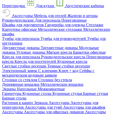
Перегородки
Для кухни
Акустические кабины
Аксессуары
Мебель для отелей
Жалюзи и шторы
Руководительские
Для персонала
Переговорные
Шкафы для документов
Гардеробы для одежды
Стеллажи
Картотеки офисные
Металлические стеллажи
Металлические
шкафы
Тумбы для персонала
Тумбы для руководителей
Тумбы для
оргтехники
Двухместные диваны
Трехместные диваны
Модульные
диваны
Угловые диваны
Мягкие кресла
Банкетки офисные
Кресла для персонала
Руководительские кресла
Переговорные
кресла
Кресла для посетителей
Кухонные кресла
Светлые стойки ресепшн
Темные стойки ресепшн
Электронный замок
С ключами
Ключ + код
Сейфы с
механическим кодовым замком
Столики со стеклом
Столики без стекла
Деревянные вешалки
Металлические вешалки
Экраны
Напольные
Межкомнатные
Гарнитуры
Кухонные столы
Кухонные стулья
Барные стулья
Барные столы
Растения в кашпо
Зеркала
Аксессуары
Аксессуары для
перегородок
Аксессуары для тумб
Аксессуары для шкафов
Аксессуары
Аксессуары для офисных диванов
Аксессуары