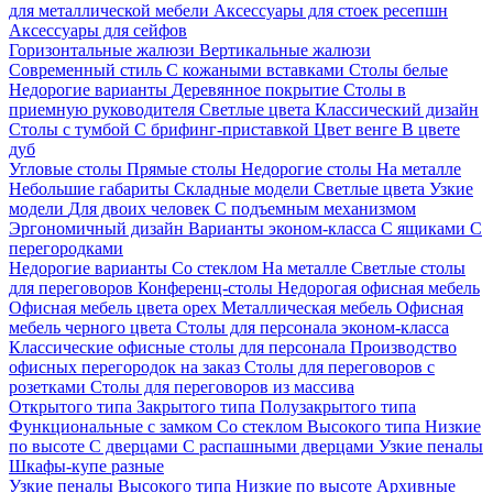
для металлической мебели
Аксессуары для стоек ресепшн
Аксессуары для сейфов
Горизонтальные жалюзи
Вертикальные жалюзи
Современный стиль
С кожаными вставками
Столы белые
Недорогие варианты
Деревянное покрытие
Столы в
приемную руководителя
Светлые цвета
Классический дизайн
Столы с тумбой
С брифинг-приставкой
Цвет венге
В цвете
дуб
Угловые столы
Прямые столы
Недорогие столы
На металле
Небольшие габариты
Складные модели
Светлые цвета
Узкие
модели
Для двоих человек
С подъемным механизмом
Эргономичный дизайн
Варианты эконом-класса
С ящиками
С
перегородками
Недорогие варианты
Со стеклом
На металле
Светлые столы
для переговоров
Конференц-столы
Недорогая офисная мебель
Офисная мебель цвета орех
Металлическая мебель
Офисная
мебель черного цвета
Столы для персонала эконом-класса
Классические офисные столы для персонала
Производство
офисных перегородок на заказ
Столы для переговоров с
розетками
Столы для переговоров из массива
Открытого типа
Закрытого типа
Полузакрытого типа
Функциональные с замком
Со стеклом
Высокого типа
Низкие
по высоте
С дверцами
С распашными дверцами
Узкие пеналы
Шкафы-купе разные
Узкие пеналы
Высокого типа
Низкие по высоте
Архивные