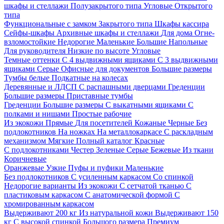
шкафы и стеллажи
Полузакрытого типа
Угловые
Открытого
типа
Функциональные с замком
Закрытого типа
Шкафы кассира
Сейфы-шкафы
Архивные шкафы и стеллажи
Для дома
Огне-
взломостойкие
Недорогие
Маленькие
Большие
Напольные
Для руководителя
Низкие по высоте
Угловые
Темные оттенки
С 4 выдвижными ящиками
С 3 выдвижными
ящиками
Серые
Офисные для документов
Большие размеры
Тумбы белые
Подкатные на колесах
Деревянные и ЛДСП
С распашными дверцами
Греденции
Большие размеры
Приставные тумбы
Греденции
Большие размеры
С выкатными ящиками
С
полками и нишами
Простые рабочие
Из экокожи
Прямые
Для посетителей
Кожаные
Черные
Без
подлокотников
На ножках
На металлокаркасе
С раскладным
механизмом
Мягкие
Полный каталог
Красные
С подлокотниками
Честер
Зеленые
Серые
Бежевые
Из ткани
Коричневые
Оранжевые
Узкие
Пуфы и пуфики
Маленькие
Без подлокотников
С усиленным каркасом
Со спинкой
Недорогие варианты
Из экокожи
С сетчатой тканью
С
пластиковым каркасом
С анатомической формой
С
хромированным каркасом
Выдерживают 200 кг
Из натуральной кожи
Выдерживают 150
кг
С высокой спинкой
Большого размера
Премиум