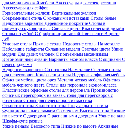
для металлической мебели
Аксессуары для стоек ресепшн
Аксессуары для сейфов
Горизонтальные жалюзи
Вертикальные жалюзи
Современный стиль
С кожаными вставками
Столы белые
Недорогие варианты
Деревянное покрытие
Столы в
приемную руководителя
Светлые цвета
Классический дизайн
Столы с тумбой
С брифинг-приставкой
Цвет венге
В цвете
дуб
Угловые столы
Прямые столы
Недорогие столы
На металле
Небольшие габариты
Складные модели
Светлые цвета
Узкие
модели
Для двоих человек
С подъемным механизмом
Эргономичный дизайн
Варианты эконом-класса
С ящиками
С
перегородками
Недорогие варианты
Со стеклом
На металле
Светлые столы
для переговоров
Конференц-столы
Недорогая офисная мебель
Офисная мебель цвета орех
Металлическая мебель
Офисная
мебель черного цвета
Столы для персонала эконом-класса
Классические офисные столы для персонала
Производство
офисных перегородок на заказ
Столы для переговоров с
розетками
Столы для переговоров из массива
Открытого типа
Закрытого типа
Полузакрытого типа
Функциональные с замком
Со стеклом
Высокого типа
Низкие
по высоте
С дверцами
С распашными дверцами
Узкие пеналы
Шкафы-купе разные
Узкие пеналы
Высокого типа
Низкие по высоте
Архивные