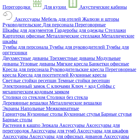
Перегородки
Для кухни
Акустические кабины
Аксессуары
Мебель для отелей
Жалюзи и шторы
Руководительские
Для персонала
Переговорные
Шкафы для документов
Гардеробы для одежды
Стеллажи
Картотеки офисные
Металлические стеллажи
Металлические
шкафы
Тумбы для персонала
Тумбы для руководителей
Тумбы для
оргтехники
Двухместные диваны
Трехместные диваны
Модульные
диваны
Угловые диваны
Мягкие кресла
Банкетки офисные
Кресла для персонала
Руководительские кресла
Переговорные
кресла
Кресла для посетителей
Кухонные кресла
Светлые стойки ресепшн
Темные стойки ресепшн
Электронный замок
С ключами
Ключ + код
Сейфы с
механическим кодовым замком
Столики со стеклом
Столики без стекла
Деревянные вешалки
Металлические вешалки
Экраны
Напольные
Межкомнатные
Гарнитуры
Кухонные столы
Кухонные стулья
Барные стулья
Барные столы
Растения в кашпо
Зеркала
Аксессуары
Аксессуары для
перегородок
Аксессуары для тумб
Аксессуары для шкафов
Аксессуары
Аксессуары для офисных диванов
Аксессуары