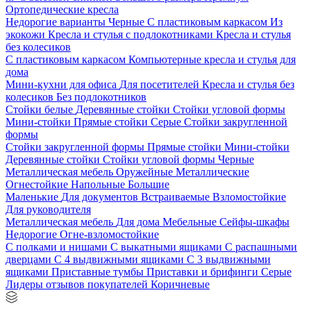
Ортопедические кресла
Недорогие варианты
Черные
С пластиковым каркасом
Из
экокожи
Кресла и стулья с подлокотниками
Кресла и стулья
без колесиков
С пластиковым каркасом
Компьютерные кресла и стулья для
дома
Мини-кухни для офиса
Для посетителей
Кресла и стулья без
колесиков
Без подлокотников
Стойки белые
Деревянные стойки
Стойки угловой формы
Мини-стойки
Прямые стойки
Серые
Стойки закругленной
формы
Стойки закругленной формы
Прямые стойки
Мини-стойки
Деревянные стойки
Стойки угловой формы
Черные
Металлическая мебель
Оружейные
Металлические
Огнестойкие
Напольные
Большие
Маленькие
Для документов
Встраиваемые
Взломостойкие
Для руководителя
Металлическая мебель
Для дома
Мебельные
Сейфы-шкафы
Недорогие
Огне-взломостойкие
С полками и нишами
С выкатными ящиками
С распашными
дверцами
С 4 выдвижными ящиками
С 3 выдвижными
ящиками
Приставные тумбы
Приставки и брифинги
Серые
Лидеры отзывов покупателей
Коричневые