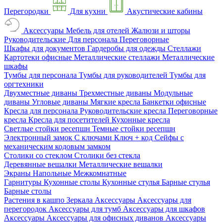
Перегородки
Для кухни
Акустические кабины
Аксессуары
Мебель для отелей
Жалюзи и шторы
Руководительские
Для персонала
Переговорные
Шкафы для документов
Гардеробы для одежды
Стеллажи
Картотеки офисные
Металлические стеллажи
Металлические
шкафы
Тумбы для персонала
Тумбы для руководителей
Тумбы для
оргтехники
Двухместные диваны
Трехместные диваны
Модульные
диваны
Угловые диваны
Мягкие кресла
Банкетки офисные
Кресла для персонала
Руководительские кресла
Переговорные
кресла
Кресла для посетителей
Кухонные кресла
Светлые стойки ресепшн
Темные стойки ресепшн
Электронный замок
С ключами
Ключ + код
Сейфы с
механическим кодовым замком
Столики со стеклом
Столики без стекла
Деревянные вешалки
Металлические вешалки
Экраны
Напольные
Межкомнатные
Гарнитуры
Кухонные столы
Кухонные стулья
Барные стулья
Барные столы
Растения в кашпо
Зеркала
Аксессуары
Аксессуары для
перегородок
Аксессуары для тумб
Аксессуары для шкафов
Аксессуары
Аксессуары для офисных диванов
Аксессуары