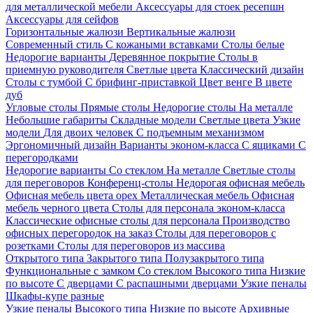
для металлической мебели
Аксессуары для стоек ресепшн
Аксессуары для сейфов
Горизонтальные жалюзи
Вертикальные жалюзи
Современный стиль
С кожаными вставками
Столы белые
Недорогие варианты
Деревянное покрытие
Столы в
приемную руководителя
Светлые цвета
Классический дизайн
Столы с тумбой
С брифинг-приставкой
Цвет венге
В цвете
дуб
Угловые столы
Прямые столы
Недорогие столы
На металле
Небольшие габариты
Складные модели
Светлые цвета
Узкие
модели
Для двоих человек
С подъемным механизмом
Эргономичный дизайн
Варианты эконом-класса
С ящиками
С
перегородками
Недорогие варианты
Со стеклом
На металле
Светлые столы
для переговоров
Конференц-столы
Недорогая офисная мебель
Офисная мебель цвета орех
Металлическая мебель
Офисная
мебель черного цвета
Столы для персонала эконом-класса
Классические офисные столы для персонала
Производство
офисных перегородок на заказ
Столы для переговоров с
розетками
Столы для переговоров из массива
Открытого типа
Закрытого типа
Полузакрытого типа
Функциональные с замком
Со стеклом
Высокого типа
Низкие
по высоте
С дверцами
С распашными дверцами
Узкие пеналы
Шкафы-купе разные
Узкие пеналы
Высокого типа
Низкие по высоте
Архивные