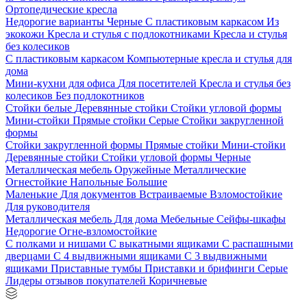
Ортопедические кресла
Недорогие варианты
Черные
С пластиковым каркасом
Из
экокожи
Кресла и стулья с подлокотниками
Кресла и стулья
без колесиков
С пластиковым каркасом
Компьютерные кресла и стулья для
дома
Мини-кухни для офиса
Для посетителей
Кресла и стулья без
колесиков
Без подлокотников
Стойки белые
Деревянные стойки
Стойки угловой формы
Мини-стойки
Прямые стойки
Серые
Стойки закругленной
формы
Стойки закругленной формы
Прямые стойки
Мини-стойки
Деревянные стойки
Стойки угловой формы
Черные
Металлическая мебель
Оружейные
Металлические
Огнестойкие
Напольные
Большие
Маленькие
Для документов
Встраиваемые
Взломостойкие
Для руководителя
Металлическая мебель
Для дома
Мебельные
Сейфы-шкафы
Недорогие
Огне-взломостойкие
С полками и нишами
С выкатными ящиками
С распашными
дверцами
С 4 выдвижными ящиками
С 3 выдвижными
ящиками
Приставные тумбы
Приставки и брифинги
Серые
Лидеры отзывов покупателей
Коричневые