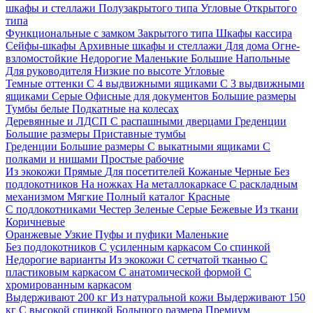
шкафы и стеллажи
Полузакрытого типа
Угловые
Открытого
типа
Функциональные с замком
Закрытого типа
Шкафы кассира
Сейфы-шкафы
Архивные шкафы и стеллажи
Для дома
Огне-
взломостойкие
Недорогие
Маленькие
Большие
Напольные
Для руководителя
Низкие по высоте
Угловые
Темные оттенки
С 4 выдвижными ящиками
С 3 выдвижными
ящиками
Серые
Офисные для документов
Большие размеры
Тумбы белые
Подкатные на колесах
Деревянные и ЛДСП
С распашными дверцами
Греденции
Большие размеры
Приставные тумбы
Греденции
Большие размеры
С выкатными ящиками
С
полками и нишами
Простые рабочие
Из экокожи
Прямые
Для посетителей
Кожаные
Черные
Без
подлокотников
На ножках
На металлокаркасе
С раскладным
механизмом
Мягкие
Полный каталог
Красные
С подлокотниками
Честер
Зеленые
Серые
Бежевые
Из ткани
Коричневые
Оранжевые
Узкие
Пуфы и пуфики
Маленькие
Без подлокотников
С усиленным каркасом
Со спинкой
Недорогие варианты
Из экокожи
С сетчатой тканью
С
пластиковым каркасом
С анатомической формой
С
хромированным каркасом
Выдерживают 200 кг
Из натуральной кожи
Выдерживают 150
кг
С высокой спинкой
Большого размера
Премиум