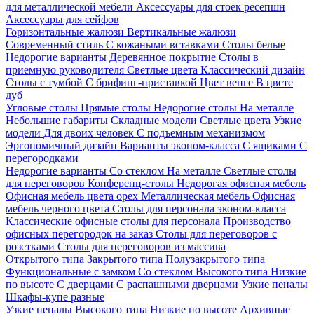
для металлической мебели
Аксессуары для стоек ресепшн
Аксессуары для сейфов
Горизонтальные жалюзи
Вертикальные жалюзи
Современный стиль
С кожаными вставками
Столы белые
Недорогие варианты
Деревянное покрытие
Столы в
приемную руководителя
Светлые цвета
Классический дизайн
Столы с тумбой
С брифинг-приставкой
Цвет венге
В цвете
дуб
Угловые столы
Прямые столы
Недорогие столы
На металле
Небольшие габариты
Складные модели
Светлые цвета
Узкие
модели
Для двоих человек
С подъемным механизмом
Эргономичный дизайн
Варианты эконом-класса
С ящиками
С
перегородками
Недорогие варианты
Со стеклом
На металле
Светлые столы
для переговоров
Конференц-столы
Недорогая офисная мебель
Офисная мебель цвета орех
Металлическая мебель
Офисная
мебель черного цвета
Столы для персонала эконом-класса
Классические офисные столы для персонала
Производство
офисных перегородок на заказ
Столы для переговоров с
розетками
Столы для переговоров из массива
Открытого типа
Закрытого типа
Полузакрытого типа
Функциональные с замком
Со стеклом
Высокого типа
Низкие
по высоте
С дверцами
С распашными дверцами
Узкие пеналы
Шкафы-купе разные
Узкие пеналы
Высокого типа
Низкие по высоте
Архивные