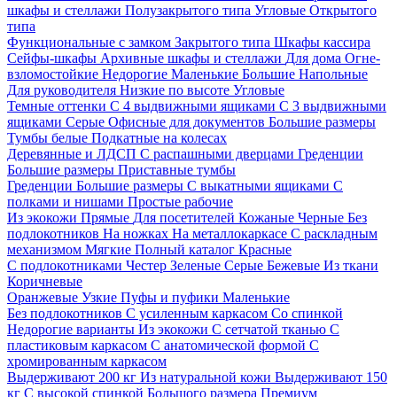
шкафы и стеллажи
Полузакрытого типа
Угловые
Открытого
типа
Функциональные с замком
Закрытого типа
Шкафы кассира
Сейфы-шкафы
Архивные шкафы и стеллажи
Для дома
Огне-
взломостойкие
Недорогие
Маленькие
Большие
Напольные
Для руководителя
Низкие по высоте
Угловые
Темные оттенки
С 4 выдвижными ящиками
С 3 выдвижными
ящиками
Серые
Офисные для документов
Большие размеры
Тумбы белые
Подкатные на колесах
Деревянные и ЛДСП
С распашными дверцами
Греденции
Большие размеры
Приставные тумбы
Греденции
Большие размеры
С выкатными ящиками
С
полками и нишами
Простые рабочие
Из экокожи
Прямые
Для посетителей
Кожаные
Черные
Без
подлокотников
На ножках
На металлокаркасе
С раскладным
механизмом
Мягкие
Полный каталог
Красные
С подлокотниками
Честер
Зеленые
Серые
Бежевые
Из ткани
Коричневые
Оранжевые
Узкие
Пуфы и пуфики
Маленькие
Без подлокотников
С усиленным каркасом
Со спинкой
Недорогие варианты
Из экокожи
С сетчатой тканью
С
пластиковым каркасом
С анатомической формой
С
хромированным каркасом
Выдерживают 200 кг
Из натуральной кожи
Выдерживают 150
кг
С высокой спинкой
Большого размера
Премиум