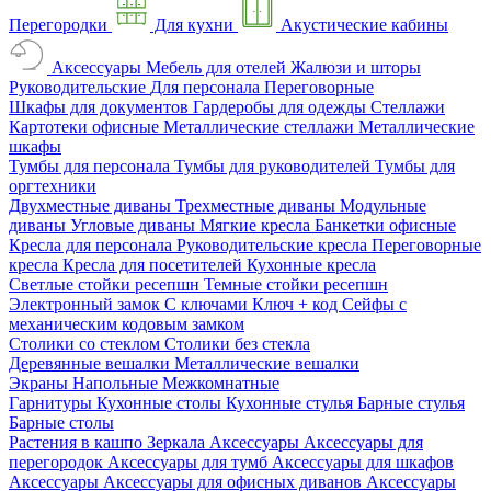
Перегородки
Для кухни
Акустические кабины
Аксессуары
Мебель для отелей
Жалюзи и шторы
Руководительские
Для персонала
Переговорные
Шкафы для документов
Гардеробы для одежды
Стеллажи
Картотеки офисные
Металлические стеллажи
Металлические
шкафы
Тумбы для персонала
Тумбы для руководителей
Тумбы для
оргтехники
Двухместные диваны
Трехместные диваны
Модульные
диваны
Угловые диваны
Мягкие кресла
Банкетки офисные
Кресла для персонала
Руководительские кресла
Переговорные
кресла
Кресла для посетителей
Кухонные кресла
Светлые стойки ресепшн
Темные стойки ресепшн
Электронный замок
С ключами
Ключ + код
Сейфы с
механическим кодовым замком
Столики со стеклом
Столики без стекла
Деревянные вешалки
Металлические вешалки
Экраны
Напольные
Межкомнатные
Гарнитуры
Кухонные столы
Кухонные стулья
Барные стулья
Барные столы
Растения в кашпо
Зеркала
Аксессуары
Аксессуары для
перегородок
Аксессуары для тумб
Аксессуары для шкафов
Аксессуары
Аксессуары для офисных диванов
Аксессуары