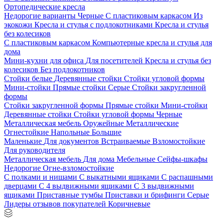
Ортопедические кресла
Недорогие варианты
Черные
С пластиковым каркасом
Из
экокожи
Кресла и стулья с подлокотниками
Кресла и стулья
без колесиков
С пластиковым каркасом
Компьютерные кресла и стулья для
дома
Мини-кухни для офиса
Для посетителей
Кресла и стулья без
колесиков
Без подлокотников
Стойки белые
Деревянные стойки
Стойки угловой формы
Мини-стойки
Прямые стойки
Серые
Стойки закругленной
формы
Стойки закругленной формы
Прямые стойки
Мини-стойки
Деревянные стойки
Стойки угловой формы
Черные
Металлическая мебель
Оружейные
Металлические
Огнестойкие
Напольные
Большие
Маленькие
Для документов
Встраиваемые
Взломостойкие
Для руководителя
Металлическая мебель
Для дома
Мебельные
Сейфы-шкафы
Недорогие
Огне-взломостойкие
С полками и нишами
С выкатными ящиками
С распашными
дверцами
С 4 выдвижными ящиками
С 3 выдвижными
ящиками
Приставные тумбы
Приставки и брифинги
Серые
Лидеры отзывов покупателей
Коричневые