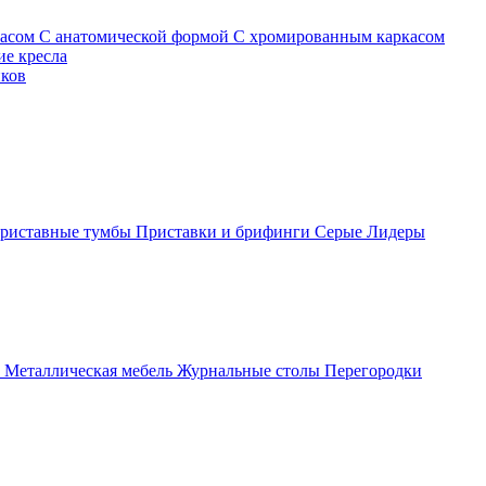
касом
С анатомической формой
С хромированным каркасом
е кресла
иков
риставные тумбы
Приставки и брифинги
Серые
Лидеры
ы
Металлическая мебель
Журнальные столы
Перегородки