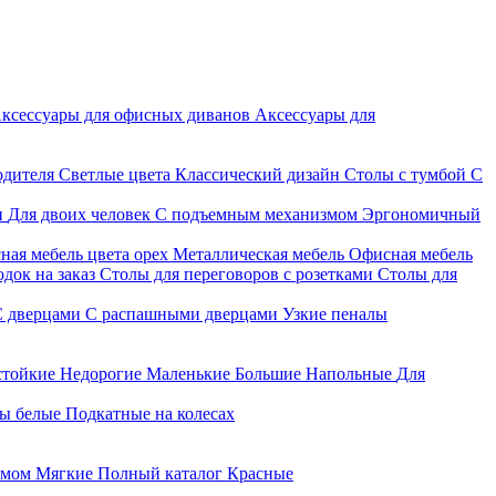
ксессуары для офисных диванов
Аксессуары для
одителя
Светлые цвета
Классический дизайн
Столы с тумбой
С
и
Для двоих человек
С подъемным механизмом
Эргономичный
ная мебель цвета орех
Металлическая мебель
Офисная мебель
док на заказ
Столы для переговоров с розетками
Столы для
С дверцами
С распашными дверцами
Узкие пеналы
стойкие
Недорогие
Маленькие
Большие
Напольные
Для
ы белые
Подкатные на колесах
змом
Мягкие
Полный каталог
Красные