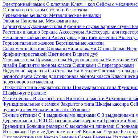
Электронный замок
С ключами
Ключ + код
Сейфы с механичес
Столики со стеклом
Столики без стекла
Деревянные вешалки
Металлические вешалки
Экраны
Напольные
Межкомнатные
Гарнитуры
Кухонные столы
Кухонные стулья
Барные стулья
Ба
Растения в кашпо
Зеркала
Аксессуары
Аксессуары для перего
металлической мебели
Аксессуары для стоек ресепшн
Аксессуа
Горизонтальные жалюзи
Вертикальные жалюзи
Современный стиль
С кожаными вставками
Столы белые
Недо
брифинг-приставкой
Цвет венге
В цвете дуб
Угловые столы
Прямые столы
Недорогие столы
На металле
Неб
дизайн
Варианты эконом-класса
С ящиками
С перегородками
Недорогие варианты
Со стеклом
На металле
Светлые столы дл
черного цвета
Столы для персонала эконом-класса
Классически
переговоров из массива
Открытого типа
Закрытого типа
Полузакрытого типа
Функцион
Шкафы-купе разные
Узкие пеналы
Высокого типа
Низкие по высоте
Архивные шка
Функциональные с замком
Закрытого типа
Шкафы кассира
Се
руководителя
Низкие по высоте
Угловые
Темные оттенки
С 4 выдвижными ящиками
С 3 выдвижными 
Деревянные и ЛДСП
С распашными дверцами
Греденции
Боль
Греденции
Большие размеры
С выкатными ящиками
С полкам
Из экокожи
Прямые
Для посетителей
Кожаные
Черные
Без под
С подлокотниками
Честер
Зеленые
Серые
Бежевые
Из ткани
Ко