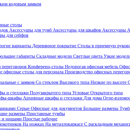
ким кодовым замком
рные столы
родок
Аксессуары для тумб
Аксессуары для шкафов
Аксессуары
А
ры для сейфов
рогие варианты
Деревянное покрытие
Столы в приемную руков
ольшие габариты
Складные модели
Светлые цвета
Узкие модел
я переговоров
Конференц-столы
Недорогая офисная мебель
Офис
е офисные столы для персонала
Производство офисных перегоро
альные с замком
Со стеклом
Высокого типа
Низкие по высоте
фы и стеллажи
Полузакрытого типа
Угловые
Открытого типа
йфы-шкафы
Архивные шкафы и стеллажи
Для дома
Огне-взломо
ящиками
Серые
Офисные для документов
Большие размеры
Тумб
шие размеры
Приставные тумбы
и и нишами
Простые рабочие
локотников
На ножках
На металлокаркасе
С раскладным механи
ричневые