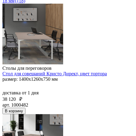
18 мм) (18)
Столы для переговоров
Стол для совещаний Кристо Директ, цвет тортора
размер: 1400х1260х750 мм
доставка
от 1 дня
38 120
₽
арт. 1000482
В корзину