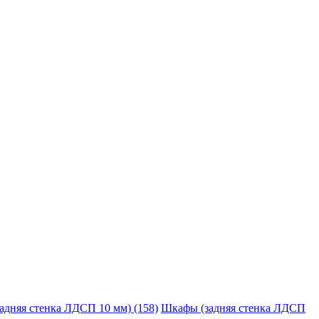
адняя стенка ЛДСП 10 мм) (158)
Шкафы (задняя стенка ЛДСП