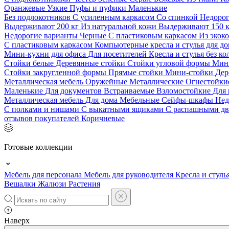
Оранжевые
Узкие
Пуфы и пуфики
Маленькие
Без подлокотников
С усиленным каркасом
Со спинкой
Недоро
Выдерживают 200 кг
Из натуральной кожи
Выдерживают 150 
Недорогие варианты
Черные
С пластиковым каркасом
Из экок
С пластиковым каркасом
Компьютерные кресла и стулья для до
Мини-кухни для офиса
Для посетителей
Кресла и стулья без к
Стойки белые
Деревянные стойки
Стойки угловой формы
Мин
Стойки закругленной формы
Прямые стойки
Мини-стойки
Дер
Металлическая мебель
Оружейные
Металлические
Огнестойк
Маленькие
Для документов
Встраиваемые
Взломостойкие
Для 
Металлическая мебель
Для дома
Мебельные
Сейфы-шкафы
Нед
С полками и нишами
С выкатными ящиками
С распашными д
отзывов покупателей
Коричневые
Готовые коллекции
Мебель для персонала
Мебель для руководителя
Кресла и стуль
Вешалки
Жалюзи
Растения
Наверх