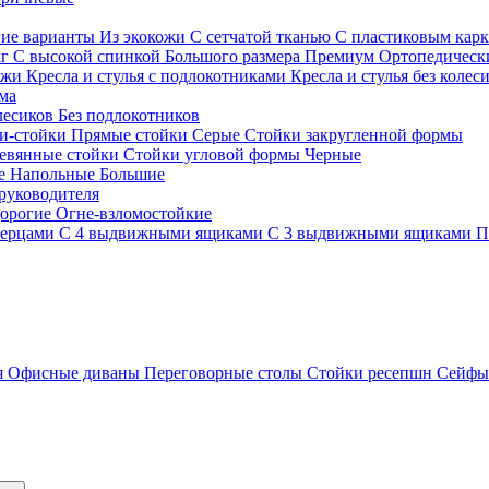
гие варианты
Из экокожи
С сетчатой тканью
С пластиковым кар
кг
С высокой спинкой
Большого размера
Премиум
Ортопедически
ожи
Кресла и стулья с подлокотниками
Кресла и стулья без колес
ма
олесиков
Без подлокотников
и-стойки
Прямые стойки
Серые
Стойки закругленной формы
евянные стойки
Стойки угловой формы
Черные
ие
Напольные
Большие
руководителя
орогие
Огне-взломостойкие
верцами
С 4 выдвижными ящиками
С 3 выдвижными ящиками
П
я
Офисные диваны
Переговорные столы
Стойки ресепшн
Сейф