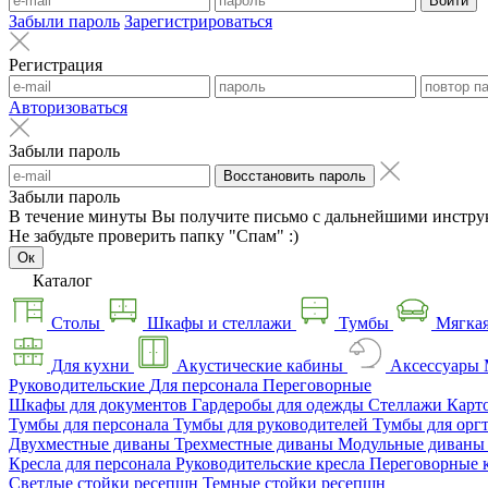
Войти
Забыли пароль
Зарегистрироваться
Регистрация
Авторизоваться
Забыли пароль
Восстановить пароль
Забыли пароль
В течение минуты Вы получите письмо с дальнейшими инстру
Не забудьте проверить папку "Спам" :)
Ок
Каталог
Столы
Шкафы и стеллажи
Тумбы
Мягкая
Для кухни
Акустические кабины
Аксессуары
Руководительские
Для персонала
Переговорные
Шкафы для документов
Гардеробы для одежды
Стеллажи
Карт
Тумбы для персонала
Тумбы для руководителей
Тумбы для орг
Двухместные диваны
Трехместные диваны
Модульные диван
Кресла для персонала
Руководительские кресла
Переговорные 
Светлые стойки ресепшн
Темные стойки ресепшн