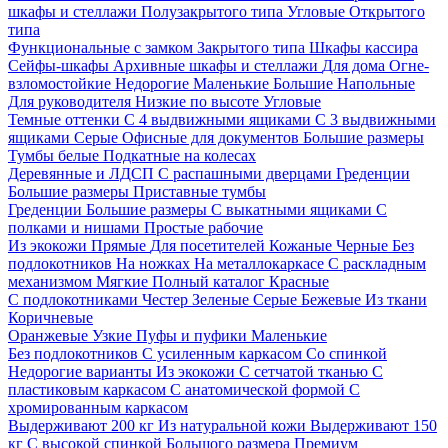
шкафы и стеллажи
Полузакрытого типа
Угловые
Открытого
типа
Функциональные с замком
Закрытого типа
Шкафы кассира
Сейфы-шкафы
Архивные шкафы и стеллажи
Для дома
Огне-
взломостойкие
Недорогие
Маленькие
Большие
Напольные
Для руководителя
Низкие по высоте
Угловые
Темные оттенки
С 4 выдвижными ящиками
С 3 выдвижными
ящиками
Серые
Офисные для документов
Большие размеры
Тумбы белые
Подкатные на колесах
Деревянные и ЛДСП
С распашными дверцами
Греденции
Большие размеры
Приставные тумбы
Греденции
Большие размеры
С выкатными ящиками
С
полками и нишами
Простые рабочие
Из экокожи
Прямые
Для посетителей
Кожаные
Черные
Без
подлокотников
На ножках
На металлокаркасе
С раскладным
механизмом
Мягкие
Полный каталог
Красные
С подлокотниками
Честер
Зеленые
Серые
Бежевые
Из ткани
Коричневые
Оранжевые
Узкие
Пуфы и пуфики
Маленькие
Без подлокотников
С усиленным каркасом
Со спинкой
Недорогие варианты
Из экокожи
С сетчатой тканью
С
пластиковым каркасом
С анатомической формой
С
хромированным каркасом
Выдерживают 200 кг
Из натуральной кожи
Выдерживают 150
кг
С высокой спинкой
Большого размера
Премиум