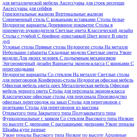
для металлической мебели
Аксессуары для стоек ресепшн
Аксессуары для сейфов
Горизонтальные жалюзи
Вертикальные жалюзи
Современный стиль
С кожаными вставками
Столы белые
Недорогие варианты
Деревянное покрытие
Столы в
приемную руководителя
Светлые цвета
Классический дизайн
Столы с тумбой
С брифинг-приставкой
Цвет венге
В цвете
дуб
Угловые столы
Прямые столы
Недорогие столы
На металле
Небольшие габариты
Складные модели
Светлые цвета
Узкие
модели
Для двоих человек
С подъемным механизмом
Эргономичный дизайн
Варианты эконом-класса
С ящиками
С
перегородками
Недорогие варианты
Со стеклом
На металле
Светлые столы
для переговоров
Конференц-столы
Недорогая офисная мебель
Офисная мебель цвета орех
Металлическая мебель
Офисная
мебель черного цвета
Столы для персонала эконом-класса
Классические офисные столы для персонала
Производство
офисных перегородок на заказ
Столы для переговоров с
розетками
Столы для переговоров из массива
Открытого типа
Закрытого типа
Полузакрытого типа
Функциональные с замком
Со стеклом
Высокого типа
Низкие
по высоте
С дверцами
С распашными дверцами
Узкие пеналы
Шкафы-купе разные
Узкие пеналы
Высокого типа
Низкие по высоте
Архивные