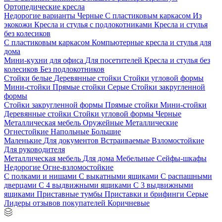
Ортопедические кресла
Недорогие варианты
Черные
С пластиковым каркасом
Из
экокожи
Кресла и стулья с подлокотниками
Кресла и стулья
без колесиков
С пластиковым каркасом
Компьютерные кресла и стулья для
дома
Мини-кухни для офиса
Для посетителей
Кресла и стулья без
колесиков
Без подлокотников
Стойки белые
Деревянные стойки
Стойки угловой формы
Мини-стойки
Прямые стойки
Серые
Стойки закругленной
формы
Стойки закругленной формы
Прямые стойки
Мини-стойки
Деревянные стойки
Стойки угловой формы
Черные
Металлическая мебель
Оружейные
Металлические
Огнестойкие
Напольные
Большие
Маленькие
Для документов
Встраиваемые
Взломостойкие
Для руководителя
Металлическая мебель
Для дома
Мебельные
Сейфы-шкафы
Недорогие
Огне-взломостойкие
С полками и нишами
С выкатными ящиками
С распашными
дверцами
С 4 выдвижными ящиками
С 3 выдвижными
ящиками
Приставные тумбы
Приставки и брифинги
Серые
Лидеры отзывов покупателей
Коричневые