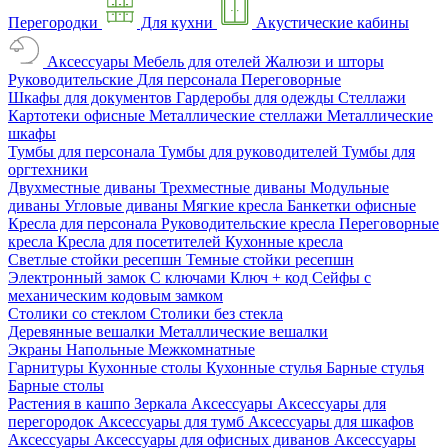
Перегородки
Для кухни
Акустические кабины
Аксессуары
Мебель для отелей
Жалюзи и шторы
Руководительские
Для персонала
Переговорные
Шкафы для документов
Гардеробы для одежды
Стеллажи
Картотеки офисные
Металлические стеллажи
Металлические
шкафы
Тумбы для персонала
Тумбы для руководителей
Тумбы для
оргтехники
Двухместные диваны
Трехместные диваны
Модульные
диваны
Угловые диваны
Мягкие кресла
Банкетки офисные
Кресла для персонала
Руководительские кресла
Переговорные
кресла
Кресла для посетителей
Кухонные кресла
Светлые стойки ресепшн
Темные стойки ресепшн
Электронный замок
С ключами
Ключ + код
Сейфы с
механическим кодовым замком
Столики со стеклом
Столики без стекла
Деревянные вешалки
Металлические вешалки
Экраны
Напольные
Межкомнатные
Гарнитуры
Кухонные столы
Кухонные стулья
Барные стулья
Барные столы
Растения в кашпо
Зеркала
Аксессуары
Аксессуары для
перегородок
Аксессуары для тумб
Аксессуары для шкафов
Аксессуары
Аксессуары для офисных диванов
Аксессуары