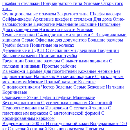
шкафы и стеллажи
Полузакрытого типа
Угловые
Открытого
типа
Функциональные с замком
Закрытого типа
Шкафы кассира
Сейфы-шкафы
Архивные шкафы и стеллажи
Для дома
Огне-
взломостойкие
Недорогие
Маленькие
Большие
Напольные
Для руководителя
Низкие по высоте
Угловые
Темные оттенки
С 4 выдвижными ящиками
С 3 выдвижными
ящиками
Серые
Офисные для документов
Большие размеры
Тумбы белые
Подкатные на колесах
Деревянные и ЛДСП
С распашными дверцами
Греденции
Большие размеры
Приставные тумбы
Греденции
Большие размеры
С выкатными ящиками
С
полками и нишами
Простые рабочие
Из экокожи
Прямые
Для посетителей
Кожаные
Черные
Без
подлокотников
На ножках
На металлокаркасе
С раскладным
механизмом
Мягкие
Полный каталог
Красные
С подлокотниками
Честер
Зеленые
Серые
Бежевые
Из ткани
Коричневые
Оранжевые
Узкие
Пуфы и пуфики
Маленькие
Без подлокотников
С усиленным каркасом
Со спинкой
Недорогие варианты
Из экокожи
С сетчатой тканью
С
пластиковым каркасом
С анатомической формой
С
хромированным каркасом
Выдерживают 200 кг
Из натуральной кожи
Выдерживают 150
кг
С высокой спинкой
Большого размера
Премиум