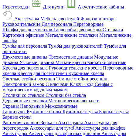
Перегородки
Для кухни
Акустические кабины
Аксессуары
Мебель для отелей
Жалюзи и шторы
Руководительские
Для персонала
Переговорные
Шкафы для документов
Гардеробы для одежды
Стеллажи
Картотеки офисные
Металлические стеллажи
Металлические
шкафы
Тумбы для персонала
Тумбы для руководителей
Тумбы для
оргтехники
Двухместные диваны
Трехместные диваны
Модульные
диваны
Угловые диваны
Мягкие кресла
Банкетки офисные
Кресла для персонала
Руководительские кресла
Переговорные
кресла
Кресла для посетителей
Кухонные кресла
Светлые стойки ресепшн
Темные стойки ресепшн
Электронный замок
С ключами
Ключ + код
Сейфы с
механическим кодовым замком
Столики со стеклом
Столики без стекла
Деревянные вешалки
Металлические вешалки
Экраны
Напольные
Межкомнатные
Гарнитуры
Кухонные столы
Кухонные стулья
Барные стулья
Барные столы
Растения в кашпо
Зеркала
Аксессуары
Аксессуары для
перегородок
Аксессуары для тумб
Аксессуары для шкафов
Аксессуары
Аксессуары для офисных диванов
Аксессуары