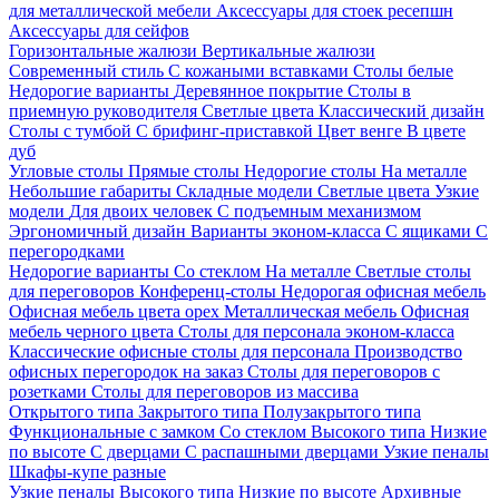
для металлической мебели
Аксессуары для стоек ресепшн
Аксессуары для сейфов
Горизонтальные жалюзи
Вертикальные жалюзи
Современный стиль
С кожаными вставками
Столы белые
Недорогие варианты
Деревянное покрытие
Столы в
приемную руководителя
Светлые цвета
Классический дизайн
Столы с тумбой
С брифинг-приставкой
Цвет венге
В цвете
дуб
Угловые столы
Прямые столы
Недорогие столы
На металле
Небольшие габариты
Складные модели
Светлые цвета
Узкие
модели
Для двоих человек
С подъемным механизмом
Эргономичный дизайн
Варианты эконом-класса
С ящиками
С
перегородками
Недорогие варианты
Со стеклом
На металле
Светлые столы
для переговоров
Конференц-столы
Недорогая офисная мебель
Офисная мебель цвета орех
Металлическая мебель
Офисная
мебель черного цвета
Столы для персонала эконом-класса
Классические офисные столы для персонала
Производство
офисных перегородок на заказ
Столы для переговоров с
розетками
Столы для переговоров из массива
Открытого типа
Закрытого типа
Полузакрытого типа
Функциональные с замком
Со стеклом
Высокого типа
Низкие
по высоте
С дверцами
С распашными дверцами
Узкие пеналы
Шкафы-купе разные
Узкие пеналы
Высокого типа
Низкие по высоте
Архивные