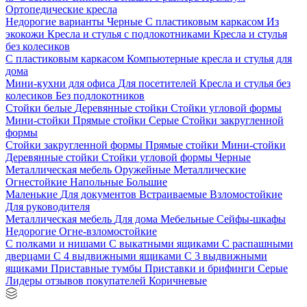
Ортопедические кресла
Недорогие варианты
Черные
С пластиковым каркасом
Из
экокожи
Кресла и стулья с подлокотниками
Кресла и стулья
без колесиков
С пластиковым каркасом
Компьютерные кресла и стулья для
дома
Мини-кухни для офиса
Для посетителей
Кресла и стулья без
колесиков
Без подлокотников
Стойки белые
Деревянные стойки
Стойки угловой формы
Мини-стойки
Прямые стойки
Серые
Стойки закругленной
формы
Стойки закругленной формы
Прямые стойки
Мини-стойки
Деревянные стойки
Стойки угловой формы
Черные
Металлическая мебель
Оружейные
Металлические
Огнестойкие
Напольные
Большие
Маленькие
Для документов
Встраиваемые
Взломостойкие
Для руководителя
Металлическая мебель
Для дома
Мебельные
Сейфы-шкафы
Недорогие
Огне-взломостойкие
С полками и нишами
С выкатными ящиками
С распашными
дверцами
С 4 выдвижными ящиками
С 3 выдвижными
ящиками
Приставные тумбы
Приставки и брифинги
Серые
Лидеры отзывов покупателей
Коричневые