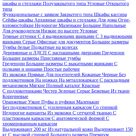
шкафы и стеллажи
Полузакрытого типа
Угловые
Открытого
типа
Функциональные с замком
Закрытого типа
Шкафы кассира
Сейфы-шкафы
Архивные шкафы и стеллажи
Для дома
Огне-
взломостойкие
Недорогие
Маленькие
Большие
Напольные
Для руководителя
Низкие по высоте
Угловые
Темные оттенки
С 4 выдвижными ящиками
С 3 выдвижными
ящиками
Серые
Офисные для документов
Большие размеры
Тумбы белые
Подкатные на колесах
Деревянные и ЛДСП
С распашными дверцами
Греденции
Большие размеры
Приставные тумбы
Греденции
Большие размеры
С выкатными ящиками
С
полками и нишами
Простые рабочие
Из экокожи
Прямые
Для посетителей
Кожаные
Черные
Без
подлокотников
На ножках
На металлокаркасе
С раскладным
механизмом
Мягкие
Полный каталог
Красные
С подлокотниками
Честер
Зеленые
Серые
Бежевые
Из ткани
Коричневые
Оранжевые
Узкие
Пуфы и пуфики
Маленькие
Без подлокотников
С усиленным каркасом
Со спинкой
Недорогие варианты
Из экокожи
С сетчатой тканью
С
пластиковым каркасом
С анатомической формой
С
хромированным каркасом
Выдерживают 200 кг
Из натуральной кожи
Выдерживают 150
кг
С высокой спинкой
Большого размера
Премиум