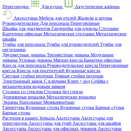
Перегородки
Для кухни
Акустические кабины
Аксессуары
Мебель для отелей
Жалюзи и шторы
Руководительские
Для персонала
Переговорные
Шкафы для документов
Гардеробы для одежды
Стеллажи
Картотеки офисные
Металлические стеллажи
Металлические
шкафы
Тумбы для персонала
Тумбы для руководителей
Тумбы для
оргтехники
Двухместные диваны
Трехместные диваны
Модульные
диваны
Угловые диваны
Мягкие кресла
Банкетки офисные
Кресла для персонала
Руководительские кресла
Переговорные
кресла
Кресла для посетителей
Кухонные кресла
Светлые стойки ресепшн
Темные стойки ресепшн
Электронный замок
С ключами
Ключ + код
Сейфы с
механическим кодовым замком
Столики со стеклом
Столики без стекла
Деревянные вешалки
Металлические вешалки
Экраны
Напольные
Межкомнатные
Гарнитуры
Кухонные столы
Кухонные стулья
Барные стулья
Барные столы
Растения в кашпо
Зеркала
Аксессуары
Аксессуары для
перегородок
Аксессуары для тумб
Аксессуары для шкафов
Аксессуары
Аксессуары для офисных диванов
Аксессуары