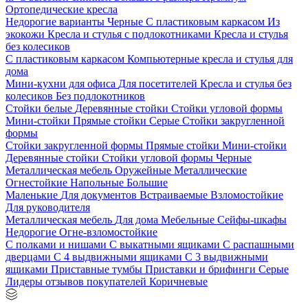
Ортопедические кресла
Недорогие варианты
Черные
С пластиковым каркасом
Из
экокожи
Кресла и стулья с подлокотниками
Кресла и стулья
без колесиков
С пластиковым каркасом
Компьютерные кресла и стулья для
дома
Мини-кухни для офиса
Для посетителей
Кресла и стулья без
колесиков
Без подлокотников
Стойки белые
Деревянные стойки
Стойки угловой формы
Мини-стойки
Прямые стойки
Серые
Стойки закругленной
формы
Стойки закругленной формы
Прямые стойки
Мини-стойки
Деревянные стойки
Стойки угловой формы
Черные
Металлическая мебель
Оружейные
Металлические
Огнестойкие
Напольные
Большие
Маленькие
Для документов
Встраиваемые
Взломостойкие
Для руководителя
Металлическая мебель
Для дома
Мебельные
Сейфы-шкафы
Недорогие
Огне-взломостойкие
С полками и нишами
С выкатными ящиками
С распашными
дверцами
С 4 выдвижными ящиками
С 3 выдвижными
ящиками
Приставные тумбы
Приставки и брифинги
Серые
Лидеры отзывов покупателей
Коричневые