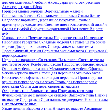
для металлической мебели
Аксессуары для стоек ресепшн
Аксессуары для сейфов
Горизонтальные жалюзи
Вертикальные жалюзи
Современный стиль
С кожаными вставками
Столы белые
Недорогие варианты
Деревянное покрытие
Столы в
приемную руководителя
Светлые цвета
Классический дизайн
Столы с тумбой
С брифинг-приставкой
Цвет венге
В цвете
дуб
Угловые столы
Прямые столы
Недорогие столы
На металле
Небольшие габариты
Складные модели
Светлые цвета
Узкие
модели
Для двоих человек
С подъемным механизмом
Эргономичный дизайн
Варианты эконом-класса
С ящиками
С
перегородками
Недорогие варианты
Со стеклом
На металле
Светлые столы
для переговоров
Конференц-столы
Недорогая офисная мебель
Офисная мебель цвета орех
Металлическая мебель
Офисная
мебель черного цвета
Столы для персонала эконом-класса
Классические офисные столы для персонала
Производство
офисных перегородок на заказ
Столы для переговоров с
розетками
Столы для переговоров из массива
Открытого типа
Закрытого типа
Полузакрытого типа
Функциональные с замком
Со стеклом
Высокого типа
Низкие
по высоте
С дверцами
С распашными дверцами
Узкие пеналы
Шкафы-купе разные
Узкие пеналы
Высокого типа
Низкие по высоте
Архивные