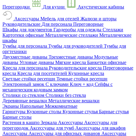
Перегородки
Для кухни
Акустические кабины
Аксессуары
Мебель для отелей
Жалюзи и шторы
Руководительские
Для персонала
Переговорные
Шкафы для документов
Гардеробы для одежды
Стеллажи
Картотеки офисные
Металлические стеллажи
Металлические
шкафы
Тумбы для персонала
Тумбы для руководителей
Тумбы для
оргтехники
Двухместные диваны
Трехместные диваны
Модульные
диваны
Угловые диваны
Мягкие кресла
Банкетки офисные
Кресла для персонала
Руководительские кресла
Переговорные
кресла
Кресла для посетителей
Кухонные кресла
Светлые стойки ресепшн
Темные стойки ресепшн
Электронный замок
С ключами
Ключ + код
Сейфы с
механическим кодовым замком
Столики со стеклом
Столики без стекла
Деревянные вешалки
Металлические вешалки
Экраны
Напольные
Межкомнатные
Гарнитуры
Кухонные столы
Кухонные стулья
Барные стулья
Барные столы
Растения в кашпо
Зеркала
Аксессуары
Аксессуары для
перегородок
Аксессуары для тумб
Аксессуары для шкафов
Аксессуары
Аксессуары для офисных диванов
Аксессуары