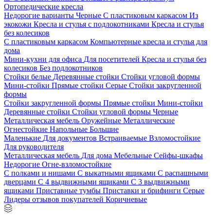
Ортопедические кресла
Недорогие варианты
Черные
С пластиковым каркасом
Из
экокожи
Кресла и стулья с подлокотниками
Кресла и стулья
без колесиков
С пластиковым каркасом
Компьютерные кресла и стулья для
дома
Мини-кухни для офиса
Для посетителей
Кресла и стулья без
колесиков
Без подлокотников
Стойки белые
Деревянные стойки
Стойки угловой формы
Мини-стойки
Прямые стойки
Серые
Стойки закругленной
формы
Стойки закругленной формы
Прямые стойки
Мини-стойки
Деревянные стойки
Стойки угловой формы
Черные
Металлическая мебель
Оружейные
Металлические
Огнестойкие
Напольные
Большие
Маленькие
Для документов
Встраиваемые
Взломостойкие
Для руководителя
Металлическая мебель
Для дома
Мебельные
Сейфы-шкафы
Недорогие
Огне-взломостойкие
С полками и нишами
С выкатными ящиками
С распашными
дверцами
С 4 выдвижными ящиками
С 3 выдвижными
ящиками
Приставные тумбы
Приставки и брифинги
Серые
Лидеры отзывов покупателей
Коричневые