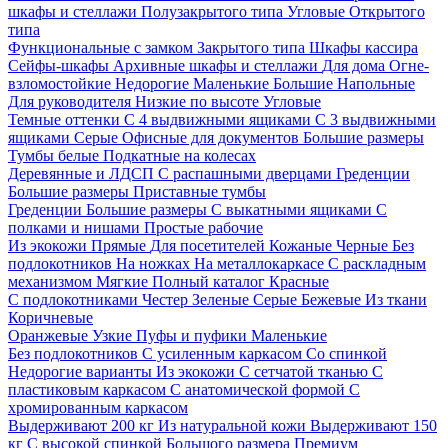
шкафы и стеллажи
Полузакрытого типа
Угловые
Открытого
типа
Функциональные с замком
Закрытого типа
Шкафы кассира
Сейфы-шкафы
Архивные шкафы и стеллажи
Для дома
Огне-
взломостойкие
Недорогие
Маленькие
Большие
Напольные
Для руководителя
Низкие по высоте
Угловые
Темные оттенки
С 4 выдвижными ящиками
С 3 выдвижными
ящиками
Серые
Офисные для документов
Большие размеры
Тумбы белые
Подкатные на колесах
Деревянные и ЛДСП
С распашными дверцами
Греденции
Большие размеры
Приставные тумбы
Греденции
Большие размеры
С выкатными ящиками
С
полками и нишами
Простые рабочие
Из экокожи
Прямые
Для посетителей
Кожаные
Черные
Без
подлокотников
На ножках
На металлокаркасе
С раскладным
механизмом
Мягкие
Полный каталог
Красные
С подлокотниками
Честер
Зеленые
Серые
Бежевые
Из ткани
Коричневые
Оранжевые
Узкие
Пуфы и пуфики
Маленькие
Без подлокотников
С усиленным каркасом
Со спинкой
Недорогие варианты
Из экокожи
С сетчатой тканью
С
пластиковым каркасом
С анатомической формой
С
хромированным каркасом
Выдерживают 200 кг
Из натуральной кожи
Выдерживают 150
кг
С высокой спинкой
Большого размера
Премиум