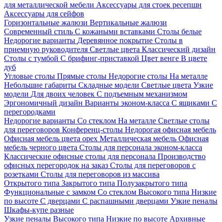
для металлической мебели
Аксессуары для стоек ресепшн
Аксессуары для сейфов
Горизонтальные жалюзи
Вертикальные жалюзи
Современный стиль
С кожаными вставками
Столы белые
Недорогие варианты
Деревянное покрытие
Столы в
приемную руководителя
Светлые цвета
Классический дизайн
Столы с тумбой
С брифинг-приставкой
Цвет венге
В цвете
дуб
Угловые столы
Прямые столы
Недорогие столы
На металле
Небольшие габариты
Складные модели
Светлые цвета
Узкие
модели
Для двоих человек
С подъемным механизмом
Эргономичный дизайн
Варианты эконом-класса
С ящиками
С
перегородками
Недорогие варианты
Со стеклом
На металле
Светлые столы
для переговоров
Конференц-столы
Недорогая офисная мебель
Офисная мебель цвета орех
Металлическая мебель
Офисная
мебель черного цвета
Столы для персонала эконом-класса
Классические офисные столы для персонала
Производство
офисных перегородок на заказ
Столы для переговоров с
розетками
Столы для переговоров из массива
Открытого типа
Закрытого типа
Полузакрытого типа
Функциональные с замком
Со стеклом
Высокого типа
Низкие
по высоте
С дверцами
С распашными дверцами
Узкие пеналы
Шкафы-купе разные
Узкие пеналы
Высокого типа
Низкие по высоте
Архивные