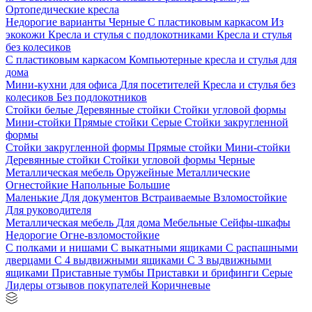
Ортопедические кресла
Недорогие варианты
Черные
С пластиковым каркасом
Из
экокожи
Кресла и стулья с подлокотниками
Кресла и стулья
без колесиков
С пластиковым каркасом
Компьютерные кресла и стулья для
дома
Мини-кухни для офиса
Для посетителей
Кресла и стулья без
колесиков
Без подлокотников
Стойки белые
Деревянные стойки
Стойки угловой формы
Мини-стойки
Прямые стойки
Серые
Стойки закругленной
формы
Стойки закругленной формы
Прямые стойки
Мини-стойки
Деревянные стойки
Стойки угловой формы
Черные
Металлическая мебель
Оружейные
Металлические
Огнестойкие
Напольные
Большие
Маленькие
Для документов
Встраиваемые
Взломостойкие
Для руководителя
Металлическая мебель
Для дома
Мебельные
Сейфы-шкафы
Недорогие
Огне-взломостойкие
С полками и нишами
С выкатными ящиками
С распашными
дверцами
С 4 выдвижными ящиками
С 3 выдвижными
ящиками
Приставные тумбы
Приставки и брифинги
Серые
Лидеры отзывов покупателей
Коричневые