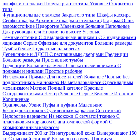
шкафы и стеллажи
Полузакрытого типа
Угловые
Открытого
типа
Функциональные с замком
Закрытого типа
Шкафы кассира
Сейфы-шкафы
Архивные шкафы и стеллажи
Для дома
Огне-
взломостойкие
Недорогие
Маленькие
Большие
Напольные
Для руководителя
Низкие по высоте
Угловые
Темные оттенки
С 4 выдвижными ящиками
С 3 выдвижными
ящиками
Серые
Офисные для документов
Большие размеры
Тумбы белые
Подкатные на колесах
Деревянные и ЛДСП
С распашными дверцами
Греденции
Большие размеры
Приставные тумбы
Греденции
Большие размеры
С выкатными ящиками
С
полками и нишами
Простые рабочие
Из экокожи
Прямые
Для посетителей
Кожаные
Черные
Без
подлокотников
На ножках
На металлокаркасе
С раскладным
механизмом
Мягкие
Полный каталог
Красные
С подлокотниками
Честер
Зеленые
Серые
Бежевые
Из ткани
Коричневые
Оранжевые
Узкие
Пуфы и пуфики
Маленькие
Без подлокотников
С усиленным каркасом
Со спинкой
Недорогие варианты
Из экокожи
С сетчатой тканью
С
пластиковым каркасом
С анатомической формой
С
хромированным каркасом
Выдерживают 200 кг
Из натуральной кожи
Выдерживают 150
кг
С высокой спинкой
Большого размера
Премиум