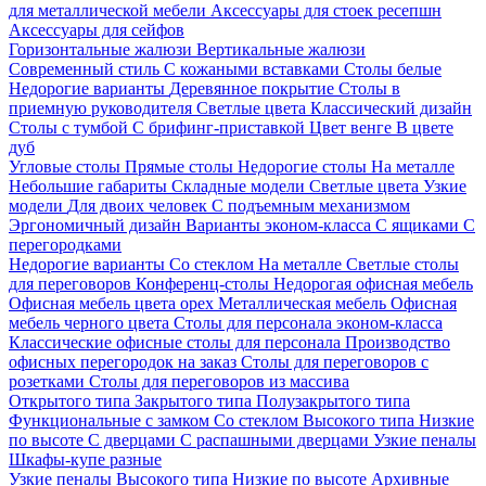
для металлической мебели
Аксессуары для стоек ресепшн
Аксессуары для сейфов
Горизонтальные жалюзи
Вертикальные жалюзи
Современный стиль
С кожаными вставками
Столы белые
Недорогие варианты
Деревянное покрытие
Столы в
приемную руководителя
Светлые цвета
Классический дизайн
Столы с тумбой
С брифинг-приставкой
Цвет венге
В цвете
дуб
Угловые столы
Прямые столы
Недорогие столы
На металле
Небольшие габариты
Складные модели
Светлые цвета
Узкие
модели
Для двоих человек
С подъемным механизмом
Эргономичный дизайн
Варианты эконом-класса
С ящиками
С
перегородками
Недорогие варианты
Со стеклом
На металле
Светлые столы
для переговоров
Конференц-столы
Недорогая офисная мебель
Офисная мебель цвета орех
Металлическая мебель
Офисная
мебель черного цвета
Столы для персонала эконом-класса
Классические офисные столы для персонала
Производство
офисных перегородок на заказ
Столы для переговоров с
розетками
Столы для переговоров из массива
Открытого типа
Закрытого типа
Полузакрытого типа
Функциональные с замком
Со стеклом
Высокого типа
Низкие
по высоте
С дверцами
С распашными дверцами
Узкие пеналы
Шкафы-купе разные
Узкие пеналы
Высокого типа
Низкие по высоте
Архивные