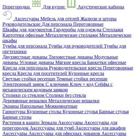
Перегородки
Для кухни
Акустические кабины
Аксессуары
Мебель для отелей
Жалюзи и шторы
Руководительские
Для персонала
Переговорные
Шкафы для документов
Гардеробы для одежды
Стеллажи
Картотеки офисные
Металлические стеллажи
Металлические
шкафы
Тумбы для персонала
Тумбы для руководителей
Тумбы для
оргтехники
Двухместные диваны
Трехместные диваны
Модульные
диваны
Угловые диваны
Мягкие кресла
Банкетки офисные
Кресла для персонала
Руководительские кресла
Переговорные
кресла
Кресла для посетителей
Кухонные кресла
Светлые стойки ресепшн
Темные стойки ресепшн
Электронный замок
С ключами
Ключ + код
Сейфы с
механическим кодовым замком
Столики со стеклом
Столики без стекла
Деревянные вешалки
Металлические вешалки
Экраны
Напольные
Межкомнатные
Гарнитуры
Кухонные столы
Кухонные стулья
Барные стулья
Барные столы
Растения в кашпо
Зеркала
Аксессуары
Аксессуары для
перегородок
Аксессуары для тумб
Аксессуары для шкафов
Аксессуары
Аксессуары для офисных диванов
Аксессуары