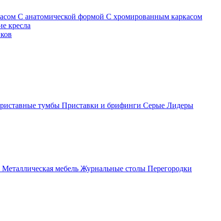
касом
С анатомической формой
С хромированным каркасом
е кресла
иков
риставные тумбы
Приставки и брифинги
Серые
Лидеры
ы
Металлическая мебель
Журнальные столы
Перегородки