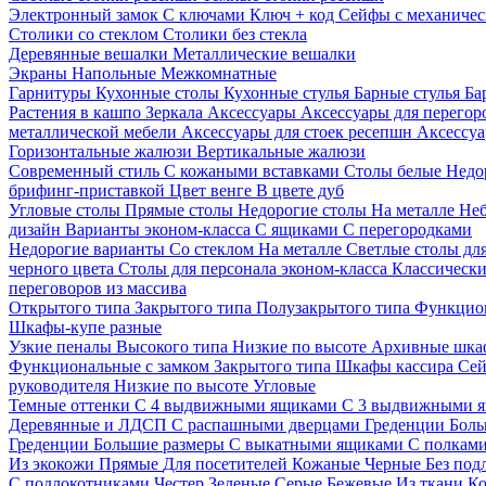
Электронный замок
С ключами
Ключ + код
Сейфы с механичес
Столики со стеклом
Столики без стекла
Деревянные вешалки
Металлические вешалки
Экраны
Напольные
Межкомнатные
Гарнитуры
Кухонные столы
Кухонные стулья
Барные стулья
Ба
Растения в кашпо
Зеркала
Аксессуары
Аксессуары для перего
металлической мебели
Аксессуары для стоек ресепшн
Аксессуа
Горизонтальные жалюзи
Вертикальные жалюзи
Современный стиль
С кожаными вставками
Столы белые
Недо
брифинг-приставкой
Цвет венге
В цвете дуб
Угловые столы
Прямые столы
Недорогие столы
На металле
Неб
дизайн
Варианты эконом-класса
С ящиками
С перегородками
Недорогие варианты
Со стеклом
На металле
Светлые столы дл
черного цвета
Столы для персонала эконом-класса
Классически
переговоров из массива
Открытого типа
Закрытого типа
Полузакрытого типа
Функцион
Шкафы-купе разные
Узкие пеналы
Высокого типа
Низкие по высоте
Архивные шка
Функциональные с замком
Закрытого типа
Шкафы кассира
Се
руководителя
Низкие по высоте
Угловые
Темные оттенки
С 4 выдвижными ящиками
С 3 выдвижными 
Деревянные и ЛДСП
С распашными дверцами
Греденции
Боль
Греденции
Большие размеры
С выкатными ящиками
С полкам
Из экокожи
Прямые
Для посетителей
Кожаные
Черные
Без под
С подлокотниками
Честер
Зеленые
Серые
Бежевые
Из ткани
Ко