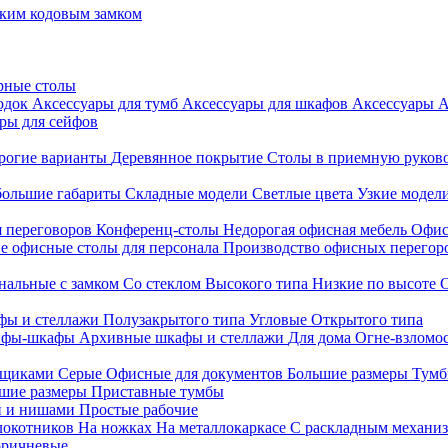
ким кодовым замком
рные столы
родок
Аксессуары для тумб
Аксессуары для шкафов
Аксессуары
А
ры для сейфов
рогие варианты
Деревянное покрытие
Столы в приемную руков
ольшие габариты
Складные модели
Светлые цвета
Узкие модел
я переговоров
Конференц-столы
Недорогая офисная мебель
Офис
е офисные столы для персонала
Производство офисных перегоро
альные с замком
Со стеклом
Высокого типа
Низкие по высоте
фы и стеллажи
Полузакрытого типа
Угловые
Открытого типа
йфы-шкафы
Архивные шкафы и стеллажи
Для дома
Огне-взломо
ящиками
Серые
Офисные для документов
Большие размеры
Тумб
шие размеры
Приставные тумбы
и и нишами
Простые рабочие
локотников
На ножках
На металлокаркасе
С раскладным механи
ричневые