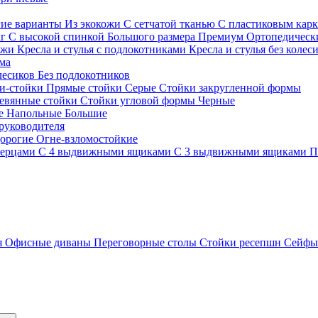
гие варианты
Из экокожи
С сетчатой тканью
С пластиковым кар
кг
С высокой спинкой
Большого размера
Премиум
Ортопедически
ожи
Кресла и стулья с подлокотниками
Кресла и стулья без колес
ма
олесиков
Без подлокотников
и-стойки
Прямые стойки
Серые
Стойки закругленной формы
евянные стойки
Стойки угловой формы
Черные
ие
Напольные
Большие
руководителя
орогие
Огне-взломостойкие
верцами
С 4 выдвижными ящиками
С 3 выдвижными ящиками
П
я
Офисные диваны
Переговорные столы
Стойки ресепшн
Сейф