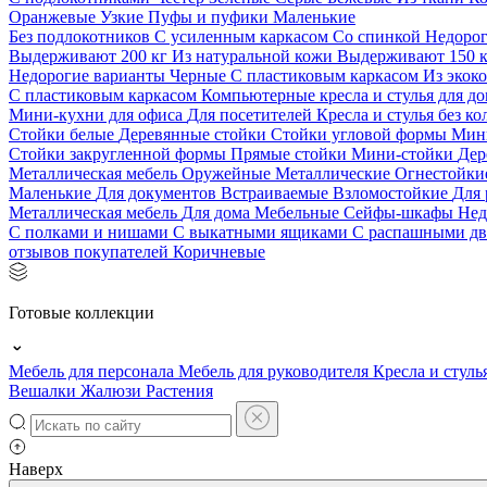
Оранжевые
Узкие
Пуфы и пуфики
Маленькие
Без подлокотников
С усиленным каркасом
Со спинкой
Недоро
Выдерживают 200 кг
Из натуральной кожи
Выдерживают 150 
Недорогие варианты
Черные
С пластиковым каркасом
Из экок
С пластиковым каркасом
Компьютерные кресла и стулья для до
Мини-кухни для офиса
Для посетителей
Кресла и стулья без к
Стойки белые
Деревянные стойки
Стойки угловой формы
Мин
Стойки закругленной формы
Прямые стойки
Мини-стойки
Дер
Металлическая мебель
Оружейные
Металлические
Огнестойк
Маленькие
Для документов
Встраиваемые
Взломостойкие
Для 
Металлическая мебель
Для дома
Мебельные
Сейфы-шкафы
Нед
С полками и нишами
С выкатными ящиками
С распашными д
отзывов покупателей
Коричневые
Готовые коллекции
Мебель для персонала
Мебель для руководителя
Кресла и стуль
Вешалки
Жалюзи
Растения
Наверх