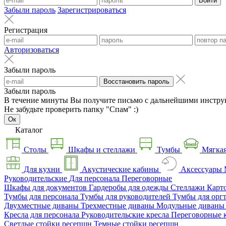
Войти
Забыли пароль
Зарегистрироваться
Регистрация
Авторизоваться
Забыли пароль
Восстановить пароль
Забыли пароль
В течение минуты Вы получите письмо с дальнейшими инстру
Не забудьте проверить папку "Спам" :)
Ок
Каталог
Столы
Шкафы и стеллажи
Тумбы
Мягкая
Для кухни
Акустические кабины
Аксессуары
Руководительские
Для персонала
Переговорные
Шкафы для документов
Гардеробы для одежды
Стеллажи
Карт
Тумбы для персонала
Тумбы для руководителей
Тумбы для орг
Двухместные диваны
Трехместные диваны
Модульные диван
Кресла для персонала
Руководительские кресла
Переговорные 
Светлые стойки ресепшн
Темные стойки ресепшн