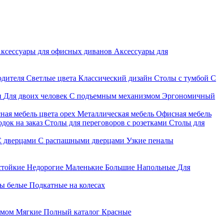
ксессуары для офисных диванов
Аксессуары для
одителя
Светлые цвета
Классический дизайн
Столы с тумбой
С
и
Для двоих человек
С подъемным механизмом
Эргономичный
ная мебель цвета орех
Металлическая мебель
Офисная мебель
док на заказ
Столы для переговоров с розетками
Столы для
С дверцами
С распашными дверцами
Узкие пеналы
стойкие
Недорогие
Маленькие
Большие
Напольные
Для
ы белые
Подкатные на колесах
змом
Мягкие
Полный каталог
Красные