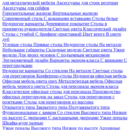
для металлической мебели
Аксессуары для стоек ресепшн
Аксессуары для сейфов
Горизонтальные жалюзи
Вертикальные жалюзи
Современный стиль
С кожаными вставками
Столы белые
Недорогие варианты
Деревянное покрытие
Столы в
приемную руководителя
Светлые цвета
Классический дизайн
Столы с тумбой
С брифинг-приставкой
Цвет венге
В цвете
дуб
Угловые столы
Прямые столы
Недорогие столы
На металле
Небольшие габариты
Складные модели
Светлые цвета
Узкие
модели
Для двоих человек
С подъемным механизмом
Эргономичный дизайн
Варианты эконом-класса
С ящиками
С
перегородками
Недорогие варианты
Со стеклом
На металле
Светлые столы
для переговоров
Конференц-столы
Недорогая офисная мебель
Офисная мебель цвета орех
Металлическая мебель
Офисная
мебель черного цвета
Столы для персонала эконом-класса
Классические офисные столы для персонала
Производство
офисных перегородок на заказ
Столы для переговоров с
розетками
Столы для переговоров из массива
Открытого типа
Закрытого типа
Полузакрытого типа
Функциональные с замком
Со стеклом
Высокого типа
Низкие
по высоте
С дверцами
С распашными дверцами
Узкие пеналы
Шкафы-купе разные
Узкие пеналы
Высокого типа
Низкие по высоте
Архивные