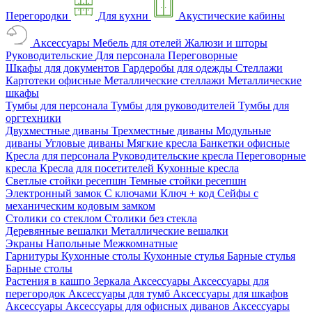
Перегородки
Для кухни
Акустические кабины
Аксессуары
Мебель для отелей
Жалюзи и шторы
Руководительские
Для персонала
Переговорные
Шкафы для документов
Гардеробы для одежды
Стеллажи
Картотеки офисные
Металлические стеллажи
Металлические
шкафы
Тумбы для персонала
Тумбы для руководителей
Тумбы для
оргтехники
Двухместные диваны
Трехместные диваны
Модульные
диваны
Угловые диваны
Мягкие кресла
Банкетки офисные
Кресла для персонала
Руководительские кресла
Переговорные
кресла
Кресла для посетителей
Кухонные кресла
Светлые стойки ресепшн
Темные стойки ресепшн
Электронный замок
С ключами
Ключ + код
Сейфы с
механическим кодовым замком
Столики со стеклом
Столики без стекла
Деревянные вешалки
Металлические вешалки
Экраны
Напольные
Межкомнатные
Гарнитуры
Кухонные столы
Кухонные стулья
Барные стулья
Барные столы
Растения в кашпо
Зеркала
Аксессуары
Аксессуары для
перегородок
Аксессуары для тумб
Аксессуары для шкафов
Аксессуары
Аксессуары для офисных диванов
Аксессуары