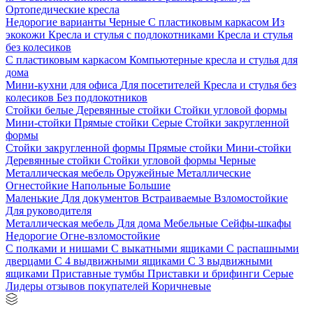
Ортопедические кресла
Недорогие варианты
Черные
С пластиковым каркасом
Из
экокожи
Кресла и стулья с подлокотниками
Кресла и стулья
без колесиков
С пластиковым каркасом
Компьютерные кресла и стулья для
дома
Мини-кухни для офиса
Для посетителей
Кресла и стулья без
колесиков
Без подлокотников
Стойки белые
Деревянные стойки
Стойки угловой формы
Мини-стойки
Прямые стойки
Серые
Стойки закругленной
формы
Стойки закругленной формы
Прямые стойки
Мини-стойки
Деревянные стойки
Стойки угловой формы
Черные
Металлическая мебель
Оружейные
Металлические
Огнестойкие
Напольные
Большие
Маленькие
Для документов
Встраиваемые
Взломостойкие
Для руководителя
Металлическая мебель
Для дома
Мебельные
Сейфы-шкафы
Недорогие
Огне-взломостойкие
С полками и нишами
С выкатными ящиками
С распашными
дверцами
С 4 выдвижными ящиками
С 3 выдвижными
ящиками
Приставные тумбы
Приставки и брифинги
Серые
Лидеры отзывов покупателей
Коричневые