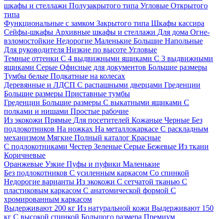
шкафы и стеллажи
Полузакрытого типа
Угловые
Открытого
типа
Функциональные с замком
Закрытого типа
Шкафы кассира
Сейфы-шкафы
Архивные шкафы и стеллажи
Для дома
Огне-
взломостойкие
Недорогие
Маленькие
Большие
Напольные
Для руководителя
Низкие по высоте
Угловые
Темные оттенки
С 4 выдвижными ящиками
С 3 выдвижными
ящиками
Серые
Офисные для документов
Большие размеры
Тумбы белые
Подкатные на колесах
Деревянные и ЛДСП
С распашными дверцами
Греденции
Большие размеры
Приставные тумбы
Греденции
Большие размеры
С выкатными ящиками
С
полками и нишами
Простые рабочие
Из экокожи
Прямые
Для посетителей
Кожаные
Черные
Без
подлокотников
На ножках
На металлокаркасе
С раскладным
механизмом
Мягкие
Полный каталог
Красные
С подлокотниками
Честер
Зеленые
Серые
Бежевые
Из ткани
Коричневые
Оранжевые
Узкие
Пуфы и пуфики
Маленькие
Без подлокотников
С усиленным каркасом
Со спинкой
Недорогие варианты
Из экокожи
С сетчатой тканью
С
пластиковым каркасом
С анатомической формой
С
хромированным каркасом
Выдерживают 200 кг
Из натуральной кожи
Выдерживают 150
кг
С высокой спинкой
Большого размера
Премиум