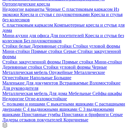
Ортопедические кресла
Недорогие варианты
Черные
С пластиковым каркасом
Из
экокожи
Кресла и стулья с подлокотниками
Кресла и стулья
без колесиков
С пластиковым каркасом
Компьютерные кресла и стулья для
дома
Мини-кухни для офиса
Для посетителей
Кресла и стулья без
колесиков
Без подлокотников
Стойки белые
Деревянные стойки
Стойки угловой формы
Мини-стойки
Прямые стойки
Серые
Стойки закругленной
формы
Стойки закругленной формы
Прямые стойки
Мини-стойки
Деревянные стойки
Стойки угловой формы
Черные
Металлическая мебель
Оружейные
Металлические
Огнестойкие
Напольные
Большие
Маленькие
Для документов
Встраиваемые
Взломостойкие
Для руководителя
Металлическая мебель
Для дома
Мебельные
Сейфы-шкафы
Недорогие
Огне-взломостойкие
С полками и нишами
С выкатными ящиками
С распашными
дверцами
С 4 выдвижными ящиками
С 3 выдвижными
ящиками
Приставные тумбы
Приставки и брифинги
Серые
Лидеры отзывов покупателей
Коричневые