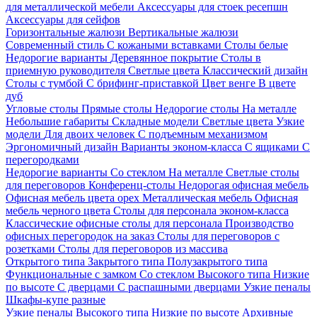
для металлической мебели
Аксессуары для стоек ресепшн
Аксессуары для сейфов
Горизонтальные жалюзи
Вертикальные жалюзи
Современный стиль
С кожаными вставками
Столы белые
Недорогие варианты
Деревянное покрытие
Столы в
приемную руководителя
Светлые цвета
Классический дизайн
Столы с тумбой
С брифинг-приставкой
Цвет венге
В цвете
дуб
Угловые столы
Прямые столы
Недорогие столы
На металле
Небольшие габариты
Складные модели
Светлые цвета
Узкие
модели
Для двоих человек
С подъемным механизмом
Эргономичный дизайн
Варианты эконом-класса
С ящиками
С
перегородками
Недорогие варианты
Со стеклом
На металле
Светлые столы
для переговоров
Конференц-столы
Недорогая офисная мебель
Офисная мебель цвета орех
Металлическая мебель
Офисная
мебель черного цвета
Столы для персонала эконом-класса
Классические офисные столы для персонала
Производство
офисных перегородок на заказ
Столы для переговоров с
розетками
Столы для переговоров из массива
Открытого типа
Закрытого типа
Полузакрытого типа
Функциональные с замком
Со стеклом
Высокого типа
Низкие
по высоте
С дверцами
С распашными дверцами
Узкие пеналы
Шкафы-купе разные
Узкие пеналы
Высокого типа
Низкие по высоте
Архивные