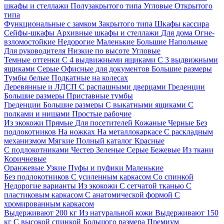
шкафы и стеллажи
Полузакрытого типа
Угловые
Открытого
типа
Функциональные с замком
Закрытого типа
Шкафы кассира
Сейфы-шкафы
Архивные шкафы и стеллажи
Для дома
Огне-
взломостойкие
Недорогие
Маленькие
Большие
Напольные
Для руководителя
Низкие по высоте
Угловые
Темные оттенки
С 4 выдвижными ящиками
С 3 выдвижными
ящиками
Серые
Офисные для документов
Большие размеры
Тумбы белые
Подкатные на колесах
Деревянные и ЛДСП
С распашными дверцами
Греденции
Большие размеры
Приставные тумбы
Греденции
Большие размеры
С выкатными ящиками
С
полками и нишами
Простые рабочие
Из экокожи
Прямые
Для посетителей
Кожаные
Черные
Без
подлокотников
На ножках
На металлокаркасе
С раскладным
механизмом
Мягкие
Полный каталог
Красные
С подлокотниками
Честер
Зеленые
Серые
Бежевые
Из ткани
Коричневые
Оранжевые
Узкие
Пуфы и пуфики
Маленькие
Без подлокотников
С усиленным каркасом
Со спинкой
Недорогие варианты
Из экокожи
С сетчатой тканью
С
пластиковым каркасом
С анатомической формой
С
хромированным каркасом
Выдерживают 200 кг
Из натуральной кожи
Выдерживают 150
кг
С высокой спинкой
Большого размера
Премиум