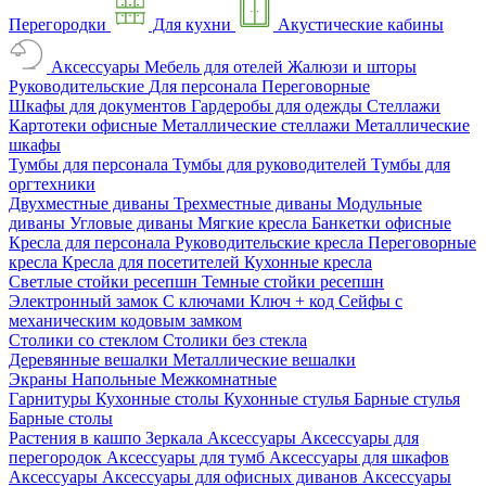
Перегородки
Для кухни
Акустические кабины
Аксессуары
Мебель для отелей
Жалюзи и шторы
Руководительские
Для персонала
Переговорные
Шкафы для документов
Гардеробы для одежды
Стеллажи
Картотеки офисные
Металлические стеллажи
Металлические
шкафы
Тумбы для персонала
Тумбы для руководителей
Тумбы для
оргтехники
Двухместные диваны
Трехместные диваны
Модульные
диваны
Угловые диваны
Мягкие кресла
Банкетки офисные
Кресла для персонала
Руководительские кресла
Переговорные
кресла
Кресла для посетителей
Кухонные кресла
Светлые стойки ресепшн
Темные стойки ресепшн
Электронный замок
С ключами
Ключ + код
Сейфы с
механическим кодовым замком
Столики со стеклом
Столики без стекла
Деревянные вешалки
Металлические вешалки
Экраны
Напольные
Межкомнатные
Гарнитуры
Кухонные столы
Кухонные стулья
Барные стулья
Барные столы
Растения в кашпо
Зеркала
Аксессуары
Аксессуары для
перегородок
Аксессуары для тумб
Аксессуары для шкафов
Аксессуары
Аксессуары для офисных диванов
Аксессуары