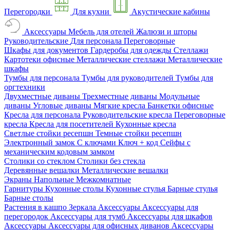
Перегородки
Для кухни
Акустические кабины
Аксессуары
Мебель для отелей
Жалюзи и шторы
Руководительские
Для персонала
Переговорные
Шкафы для документов
Гардеробы для одежды
Стеллажи
Картотеки офисные
Металлические стеллажи
Металлические
шкафы
Тумбы для персонала
Тумбы для руководителей
Тумбы для
оргтехники
Двухместные диваны
Трехместные диваны
Модульные
диваны
Угловые диваны
Мягкие кресла
Банкетки офисные
Кресла для персонала
Руководительские кресла
Переговорные
кресла
Кресла для посетителей
Кухонные кресла
Светлые стойки ресепшн
Темные стойки ресепшн
Электронный замок
С ключами
Ключ + код
Сейфы с
механическим кодовым замком
Столики со стеклом
Столики без стекла
Деревянные вешалки
Металлические вешалки
Экраны
Напольные
Межкомнатные
Гарнитуры
Кухонные столы
Кухонные стулья
Барные стулья
Барные столы
Растения в кашпо
Зеркала
Аксессуары
Аксессуары для
перегородок
Аксессуары для тумб
Аксессуары для шкафов
Аксессуары
Аксессуары для офисных диванов
Аксессуары