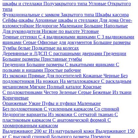
шкафы и стеллажи
Полузакрытого типа
Угловые
Открытого
типа
Функциональные с замком
Закрытого типа
Шкафы кассира
Сейфы-шкафы
Архивные шкафы и стеллажи
Для дома
Огне-
взломостойкие
Недорогие
Маленькие
Большие
Напольные
Для руководителя
Низкие по высоте
Угловые
Темные оттенки
С 4 выдвижными ящиками
С 3 выдвижными
ящиками
Серые
Офисные для документов
Большие размеры
Тумбы белые
Подкатные на колесах
Деревянные и ЛДСП
С распашными дверцами
Греденции
Большие размеры
Приставные тумбы
Греденции
Большие размеры
С выкатными ящиками
С
полками и нишами
Простые рабочие
Из экокожи
Прямые
Для посетителей
Кожаные
Черные
Без
подлокотников
На ножках
На металлокаркасе
С раскладным
механизмом
Мягкие
Полный каталог
Красные
С подлокотниками
Честер
Зеленые
Серые
Бежевые
Из ткани
Коричневые
Оранжевые
Узкие
Пуфы и пуфики
Маленькие
Без подлокотников
С усиленным каркасом
Со спинкой
Недорогие варианты
Из экокожи
С сетчатой тканью
С
пластиковым каркасом
С анатомической формой
С
хромированным каркасом
Выдерживают 200 кг
Из натуральной кожи
Выдерживают 150
кг
С высокой спинкой
Большого размера
Премиум