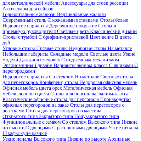
для металлической мебели
Аксессуары для стоек ресепшн
Аксессуары для сейфов
Горизонтальные жалюзи
Вертикальные жалюзи
Современный стиль
С кожаными вставками
Столы белые
Недорогие варианты
Деревянное покрытие
Столы в
приемную руководителя
Светлые цвета
Классический дизайн
Столы с тумбой
С брифинг-приставкой
Цвет венге
В цвете
дуб
Угловые столы
Прямые столы
Недорогие столы
На металле
Небольшие габариты
Складные модели
Светлые цвета
Узкие
модели
Для двоих человек
С подъемным механизмом
Эргономичный дизайн
Варианты эконом-класса
С ящиками
С
перегородками
Недорогие варианты
Со стеклом
На металле
Светлые столы
для переговоров
Конференц-столы
Недорогая офисная мебель
Офисная мебель цвета орех
Металлическая мебель
Офисная
мебель черного цвета
Столы для персонала эконом-класса
Классические офисные столы для персонала
Производство
офисных перегородок на заказ
Столы для переговоров с
розетками
Столы для переговоров из массива
Открытого типа
Закрытого типа
Полузакрытого типа
Функциональные с замком
Со стеклом
Высокого типа
Низкие
по высоте
С дверцами
С распашными дверцами
Узкие пеналы
Шкафы-купе разные
Узкие пеналы
Высокого типа
Низкие по высоте
Архивные