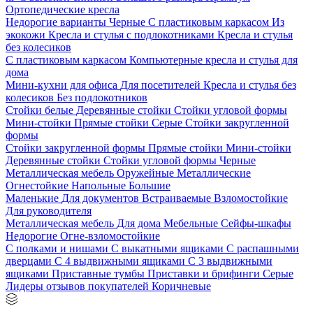
Ортопедические кресла
Недорогие варианты
Черные
С пластиковым каркасом
Из
экокожи
Кресла и стулья с подлокотниками
Кресла и стулья
без колесиков
С пластиковым каркасом
Компьютерные кресла и стулья для
дома
Мини-кухни для офиса
Для посетителей
Кресла и стулья без
колесиков
Без подлокотников
Стойки белые
Деревянные стойки
Стойки угловой формы
Мини-стойки
Прямые стойки
Серые
Стойки закругленной
формы
Стойки закругленной формы
Прямые стойки
Мини-стойки
Деревянные стойки
Стойки угловой формы
Черные
Металлическая мебель
Оружейные
Металлические
Огнестойкие
Напольные
Большие
Маленькие
Для документов
Встраиваемые
Взломостойкие
Для руководителя
Металлическая мебель
Для дома
Мебельные
Сейфы-шкафы
Недорогие
Огне-взломостойкие
С полками и нишами
С выкатными ящиками
С распашными
дверцами
С 4 выдвижными ящиками
С 3 выдвижными
ящиками
Приставные тумбы
Приставки и брифинги
Серые
Лидеры отзывов покупателей
Коричневые