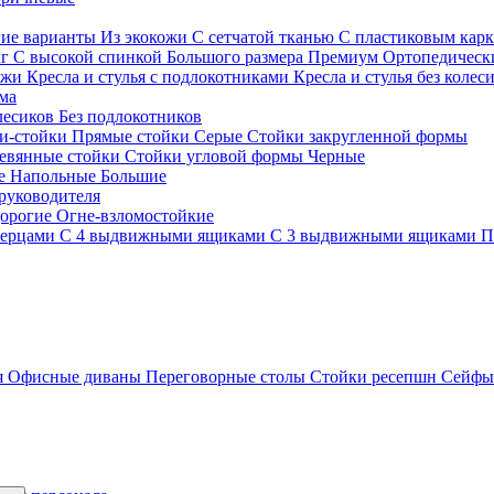
гие варианты
Из экокожи
С сетчатой тканью
С пластиковым кар
кг
С высокой спинкой
Большого размера
Премиум
Ортопедически
ожи
Кресла и стулья с подлокотниками
Кресла и стулья без колес
ма
олесиков
Без подлокотников
и-стойки
Прямые стойки
Серые
Стойки закругленной формы
евянные стойки
Стойки угловой формы
Черные
ие
Напольные
Большие
руководителя
орогие
Огне-взломостойкие
верцами
С 4 выдвижными ящиками
С 3 выдвижными ящиками
П
я
Офисные диваны
Переговорные столы
Стойки ресепшн
Сейф