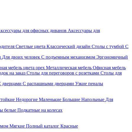
ксессуары для офисных диванов
Аксессуары для
одителя
Светлые цвета
Классический дизайн
Столы с тумбой
С
и
Для двоих человек
С подъемным механизмом
Эргономичный
ная мебель цвета орех
Металлическая мебель
Офисная мебель
док на заказ
Столы для переговоров с розетками
Столы для
С дверцами
С распашными дверцами
Узкие пеналы
стойкие
Недорогие
Маленькие
Большие
Напольные
Для
ы белые
Подкатные на колесах
змом
Мягкие
Полный каталог
Красные