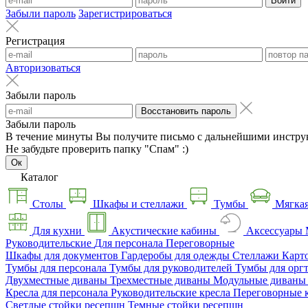
Войти
Забыли пароль
Зарегистрироваться
Регистрация
Авторизоваться
Забыли пароль
Восстановить пароль
Забыли пароль
В течение минуты Вы получите письмо с дальнейшими инстру
Не забудьте проверить папку "Спам" :)
Ок
Каталог
Столы
Шкафы и стеллажи
Тумбы
Мягкая
Для кухни
Акустические кабины
Аксессуары
Руководительские
Для персонала
Переговорные
Шкафы для документов
Гардеробы для одежды
Стеллажи
Карт
Тумбы для персонала
Тумбы для руководителей
Тумбы для орг
Двухместные диваны
Трехместные диваны
Модульные диван
Кресла для персонала
Руководительские кресла
Переговорные 
Светлые стойки ресепшн
Темные стойки ресепшн