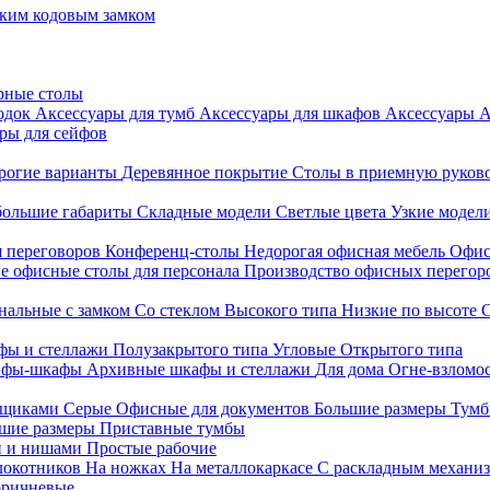
ким кодовым замком
рные столы
родок
Аксессуары для тумб
Аксессуары для шкафов
Аксессуары
А
ры для сейфов
рогие варианты
Деревянное покрытие
Столы в приемную руков
ольшие габариты
Складные модели
Светлые цвета
Узкие модел
я переговоров
Конференц-столы
Недорогая офисная мебель
Офис
е офисные столы для персонала
Производство офисных перегоро
альные с замком
Со стеклом
Высокого типа
Низкие по высоте
фы и стеллажи
Полузакрытого типа
Угловые
Открытого типа
йфы-шкафы
Архивные шкафы и стеллажи
Для дома
Огне-взломо
ящиками
Серые
Офисные для документов
Большие размеры
Тумб
шие размеры
Приставные тумбы
и и нишами
Простые рабочие
локотников
На ножках
На металлокаркасе
С раскладным механи
ричневые