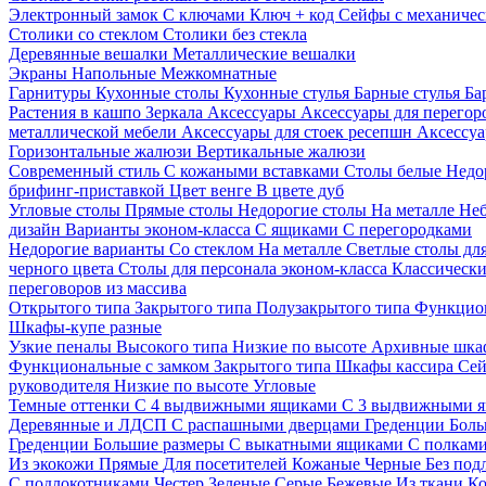
Электронный замок
С ключами
Ключ + код
Сейфы с механичес
Столики со стеклом
Столики без стекла
Деревянные вешалки
Металлические вешалки
Экраны
Напольные
Межкомнатные
Гарнитуры
Кухонные столы
Кухонные стулья
Барные стулья
Ба
Растения в кашпо
Зеркала
Аксессуары
Аксессуары для перего
металлической мебели
Аксессуары для стоек ресепшн
Аксессуа
Горизонтальные жалюзи
Вертикальные жалюзи
Современный стиль
С кожаными вставками
Столы белые
Недо
брифинг-приставкой
Цвет венге
В цвете дуб
Угловые столы
Прямые столы
Недорогие столы
На металле
Неб
дизайн
Варианты эконом-класса
С ящиками
С перегородками
Недорогие варианты
Со стеклом
На металле
Светлые столы дл
черного цвета
Столы для персонала эконом-класса
Классически
переговоров из массива
Открытого типа
Закрытого типа
Полузакрытого типа
Функцион
Шкафы-купе разные
Узкие пеналы
Высокого типа
Низкие по высоте
Архивные шка
Функциональные с замком
Закрытого типа
Шкафы кассира
Се
руководителя
Низкие по высоте
Угловые
Темные оттенки
С 4 выдвижными ящиками
С 3 выдвижными 
Деревянные и ЛДСП
С распашными дверцами
Греденции
Боль
Греденции
Большие размеры
С выкатными ящиками
С полкам
Из экокожи
Прямые
Для посетителей
Кожаные
Черные
Без под
С подлокотниками
Честер
Зеленые
Серые
Бежевые
Из ткани
Ко