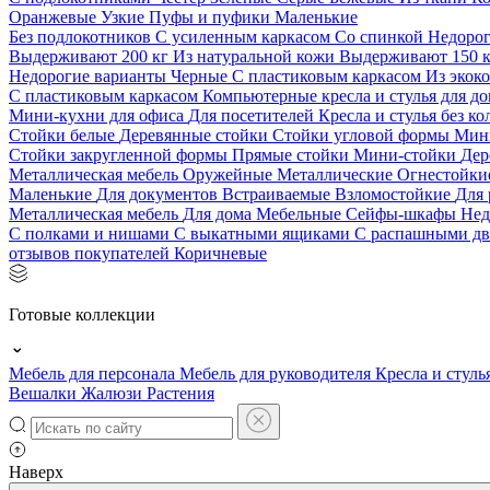
Оранжевые
Узкие
Пуфы и пуфики
Маленькие
Без подлокотников
С усиленным каркасом
Со спинкой
Недоро
Выдерживают 200 кг
Из натуральной кожи
Выдерживают 150 
Недорогие варианты
Черные
С пластиковым каркасом
Из экок
С пластиковым каркасом
Компьютерные кресла и стулья для до
Мини-кухни для офиса
Для посетителей
Кресла и стулья без к
Стойки белые
Деревянные стойки
Стойки угловой формы
Мин
Стойки закругленной формы
Прямые стойки
Мини-стойки
Дер
Металлическая мебель
Оружейные
Металлические
Огнестойк
Маленькие
Для документов
Встраиваемые
Взломостойкие
Для 
Металлическая мебель
Для дома
Мебельные
Сейфы-шкафы
Нед
С полками и нишами
С выкатными ящиками
С распашными д
отзывов покупателей
Коричневые
Готовые коллекции
Мебель для персонала
Мебель для руководителя
Кресла и стуль
Вешалки
Жалюзи
Растения
Наверх