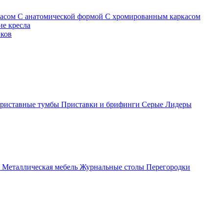
касом
С анатомической формой
С хромированным каркасом
е кресла
иков
риставные тумбы
Приставки и брифинги
Серые
Лидеры
ы
Металлическая мебель
Журнальные столы
Перегородки