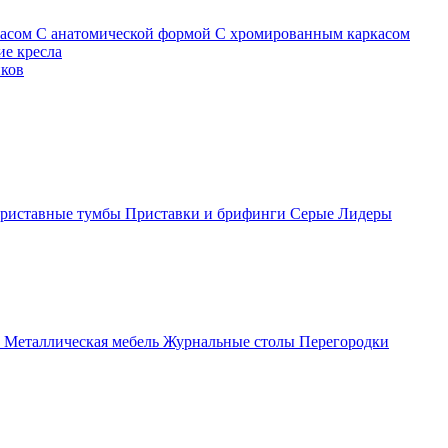
касом
С анатомической формой
С хромированным каркасом
е кресла
иков
риставные тумбы
Приставки и брифинги
Серые
Лидеры
ы
Металлическая мебель
Журнальные столы
Перегородки