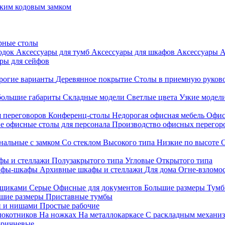
ким кодовым замком
рные столы
родок
Аксессуары для тумб
Аксессуары для шкафов
Аксессуары
А
ры для сейфов
рогие варианты
Деревянное покрытие
Столы в приемную руков
ольшие габариты
Складные модели
Светлые цвета
Узкие модел
я переговоров
Конференц-столы
Недорогая офисная мебель
Офис
е офисные столы для персонала
Производство офисных перегоро
альные с замком
Со стеклом
Высокого типа
Низкие по высоте
фы и стеллажи
Полузакрытого типа
Угловые
Открытого типа
йфы-шкафы
Архивные шкафы и стеллажи
Для дома
Огне-взломо
ящиками
Серые
Офисные для документов
Большие размеры
Тумб
шие размеры
Приставные тумбы
и и нишами
Простые рабочие
локотников
На ножках
На металлокаркасе
С раскладным механи
ричневые