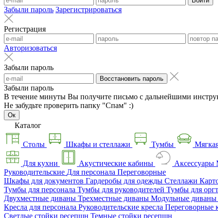
Войти
Забыли пароль
Зарегистрироваться
Регистрация
Авторизоваться
Забыли пароль
Восстановить пароль
Забыли пароль
В течение минуты Вы получите письмо с дальнейшими инстру
Не забудьте проверить папку "Спам" :)
Ок
Каталог
Столы
Шкафы и стеллажи
Тумбы
Мягкая
Для кухни
Акустические кабины
Аксессуары
Руководительские
Для персонала
Переговорные
Шкафы для документов
Гардеробы для одежды
Стеллажи
Карт
Тумбы для персонала
Тумбы для руководителей
Тумбы для орг
Двухместные диваны
Трехместные диваны
Модульные диван
Кресла для персонала
Руководительские кресла
Переговорные 
Светлые стойки ресепшн
Темные стойки ресепшн