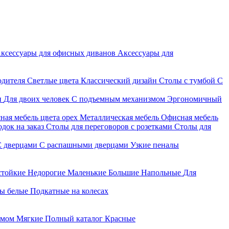
ксессуары для офисных диванов
Аксессуары для
одителя
Светлые цвета
Классический дизайн
Столы с тумбой
С
и
Для двоих человек
С подъемным механизмом
Эргономичный
ная мебель цвета орех
Металлическая мебель
Офисная мебель
док на заказ
Столы для переговоров с розетками
Столы для
С дверцами
С распашными дверцами
Узкие пеналы
стойкие
Недорогие
Маленькие
Большие
Напольные
Для
ы белые
Подкатные на колесах
змом
Мягкие
Полный каталог
Красные