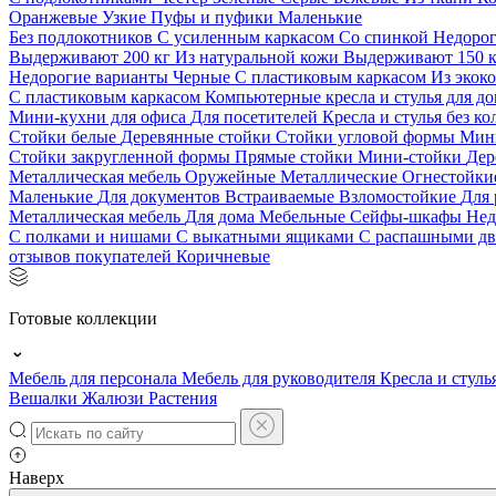
Оранжевые
Узкие
Пуфы и пуфики
Маленькие
Без подлокотников
С усиленным каркасом
Со спинкой
Недоро
Выдерживают 200 кг
Из натуральной кожи
Выдерживают 150 
Недорогие варианты
Черные
С пластиковым каркасом
Из экок
С пластиковым каркасом
Компьютерные кресла и стулья для до
Мини-кухни для офиса
Для посетителей
Кресла и стулья без к
Стойки белые
Деревянные стойки
Стойки угловой формы
Мин
Стойки закругленной формы
Прямые стойки
Мини-стойки
Дер
Металлическая мебель
Оружейные
Металлические
Огнестойк
Маленькие
Для документов
Встраиваемые
Взломостойкие
Для 
Металлическая мебель
Для дома
Мебельные
Сейфы-шкафы
Нед
С полками и нишами
С выкатными ящиками
С распашными д
отзывов покупателей
Коричневые
Готовые коллекции
Мебель для персонала
Мебель для руководителя
Кресла и стуль
Вешалки
Жалюзи
Растения
Наверх