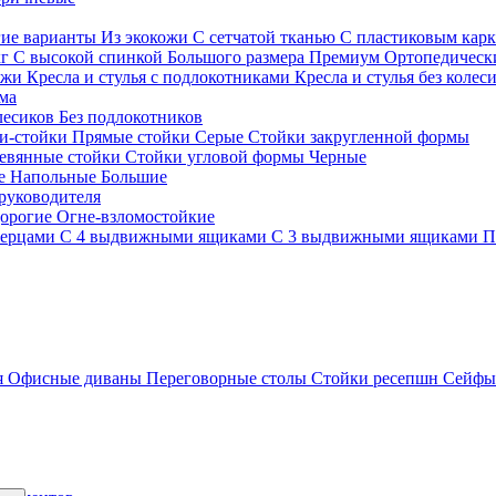
гие варианты
Из экокожи
С сетчатой тканью
С пластиковым кар
кг
С высокой спинкой
Большого размера
Премиум
Ортопедически
ожи
Кресла и стулья с подлокотниками
Кресла и стулья без колес
ма
олесиков
Без подлокотников
и-стойки
Прямые стойки
Серые
Стойки закругленной формы
евянные стойки
Стойки угловой формы
Черные
ие
Напольные
Большие
руководителя
орогие
Огне-взломостойкие
верцами
С 4 выдвижными ящиками
С 3 выдвижными ящиками
П
я
Офисные диваны
Переговорные столы
Стойки ресепшн
Сейф