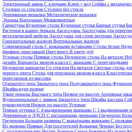
Электронный замок
С ключами
Ключ + код
Сейфы с механичес
Столики со стеклом
Столики без стекла
Деревянные вешалки
Металлические вешалки
Экраны
Напольные
Межкомнатные
Гарнитуры
Кухонные столы
Кухонные стулья
Барные стулья
Ба
Растения в кашпо
Зеркала
Аксессуары
Аксессуары для перего
металлической мебели
Аксессуары для стоек ресепшн
Аксессуа
Горизонтальные жалюзи
Вертикальные жалюзи
Современный стиль
С кожаными вставками
Столы белые
Недо
брифинг-приставкой
Цвет венге
В цвете дуб
Угловые столы
Прямые столы
Недорогие столы
На металле
Неб
дизайн
Варианты эконом-класса
С ящиками
С перегородками
Недорогие варианты
Со стеклом
На металле
Светлые столы дл
черного цвета
Столы для персонала эконом-класса
Классически
переговоров из массива
Открытого типа
Закрытого типа
Полузакрытого типа
Функцион
Шкафы-купе разные
Узкие пеналы
Высокого типа
Низкие по высоте
Архивные шка
Функциональные с замком
Закрытого типа
Шкафы кассира
Се
руководителя
Низкие по высоте
Угловые
Темные оттенки
С 4 выдвижными ящиками
С 3 выдвижными 
Деревянные и ЛДСП
С распашными дверцами
Греденции
Боль
Греденции
Большие размеры
С выкатными ящиками
С полкам
Из экокожи
Прямые
Для посетителей
Кожаные
Черные
Без под
С подлокотниками
Честер
Зеленые
Серые
Бежевые
Из ткани
Ко