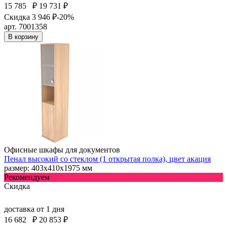
15 785
₽
19 731 ₽
Скидка 3 946 ₽
-20%
арт. 7001358
В корзину
Офисные шкафы для документов
Пенал высокий со стеклом (1 открытая полка), цвет акация
размер: 403х410х1975 мм
Рекомендуем
Скидка
доставка
от 1 дня
16 682
₽
20 853 ₽