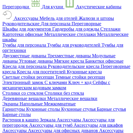
Перегородки
Для кухни
Акустические кабины
Аксессуары
Мебель для отелей
Жалюзи и шторы
Руководительские
Для персонала
Переговорные
Шкафы для документов
Гардеробы для одежды
Стеллажи
Картотеки офисные
Металлические стеллажи
Металлические
шкафы
Тумбы для персонала
Тумбы для руководителей
Тумбы для
оргтехники
Двухместные диваны
Трехместные диваны
Модульные
диваны
Угловые диваны
Мягкие кресла
Банкетки офисные
Кресла для персонала
Руководительские кресла
Переговорные
кресла
Кресла для посетителей
Кухонные кресла
Светлые стойки ресепшн
Темные стойки ресепшн
Электронный замок
С ключами
Ключ + код
Сейфы с
механическим кодовым замком
Столики со стеклом
Столики без стекла
Деревянные вешалки
Металлические вешалки
Экраны
Напольные
Межкомнатные
Гарнитуры
Кухонные столы
Кухонные стулья
Барные стулья
Барные столы
Растения в кашпо
Зеркала
Аксессуары
Аксессуары для
перегородок
Аксессуары для тумб
Аксессуары для шкафов
Аксессуары
Аксессуары для офисных диванов
Аксессуары