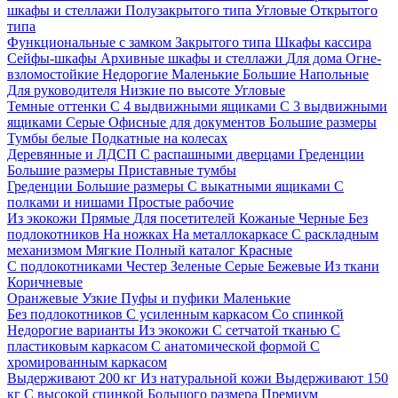
шкафы и стеллажи
Полузакрытого типа
Угловые
Открытого
типа
Функциональные с замком
Закрытого типа
Шкафы кассира
Сейфы-шкафы
Архивные шкафы и стеллажи
Для дома
Огне-
взломостойкие
Недорогие
Маленькие
Большие
Напольные
Для руководителя
Низкие по высоте
Угловые
Темные оттенки
С 4 выдвижными ящиками
С 3 выдвижными
ящиками
Серые
Офисные для документов
Большие размеры
Тумбы белые
Подкатные на колесах
Деревянные и ЛДСП
С распашными дверцами
Греденции
Большие размеры
Приставные тумбы
Греденции
Большие размеры
С выкатными ящиками
С
полками и нишами
Простые рабочие
Из экокожи
Прямые
Для посетителей
Кожаные
Черные
Без
подлокотников
На ножках
На металлокаркасе
С раскладным
механизмом
Мягкие
Полный каталог
Красные
С подлокотниками
Честер
Зеленые
Серые
Бежевые
Из ткани
Коричневые
Оранжевые
Узкие
Пуфы и пуфики
Маленькие
Без подлокотников
С усиленным каркасом
Со спинкой
Недорогие варианты
Из экокожи
С сетчатой тканью
С
пластиковым каркасом
С анатомической формой
С
хромированным каркасом
Выдерживают 200 кг
Из натуральной кожи
Выдерживают 150
кг
С высокой спинкой
Большого размера
Премиум