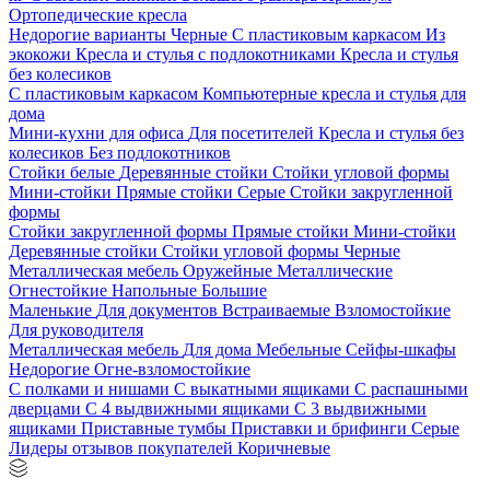
Ортопедические кресла
Недорогие варианты
Черные
С пластиковым каркасом
Из
экокожи
Кресла и стулья с подлокотниками
Кресла и стулья
без колесиков
С пластиковым каркасом
Компьютерные кресла и стулья для
дома
Мини-кухни для офиса
Для посетителей
Кресла и стулья без
колесиков
Без подлокотников
Стойки белые
Деревянные стойки
Стойки угловой формы
Мини-стойки
Прямые стойки
Серые
Стойки закругленной
формы
Стойки закругленной формы
Прямые стойки
Мини-стойки
Деревянные стойки
Стойки угловой формы
Черные
Металлическая мебель
Оружейные
Металлические
Огнестойкие
Напольные
Большие
Маленькие
Для документов
Встраиваемые
Взломостойкие
Для руководителя
Металлическая мебель
Для дома
Мебельные
Сейфы-шкафы
Недорогие
Огне-взломостойкие
С полками и нишами
С выкатными ящиками
С распашными
дверцами
С 4 выдвижными ящиками
С 3 выдвижными
ящиками
Приставные тумбы
Приставки и брифинги
Серые
Лидеры отзывов покупателей
Коричневые