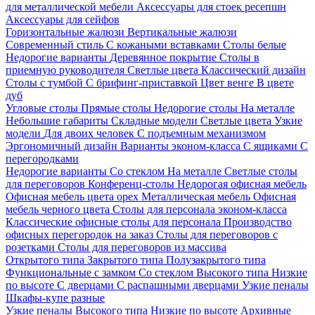
для металлической мебели
Аксессуары для стоек ресепшн
Аксессуары для сейфов
Горизонтальные жалюзи
Вертикальные жалюзи
Современный стиль
С кожаными вставками
Столы белые
Недорогие варианты
Деревянное покрытие
Столы в
приемную руководителя
Светлые цвета
Классический дизайн
Столы с тумбой
С брифинг-приставкой
Цвет венге
В цвете
дуб
Угловые столы
Прямые столы
Недорогие столы
На металле
Небольшие габариты
Складные модели
Светлые цвета
Узкие
модели
Для двоих человек
С подъемным механизмом
Эргономичный дизайн
Варианты эконом-класса
С ящиками
С
перегородками
Недорогие варианты
Со стеклом
На металле
Светлые столы
для переговоров
Конференц-столы
Недорогая офисная мебель
Офисная мебель цвета орех
Металлическая мебель
Офисная
мебель черного цвета
Столы для персонала эконом-класса
Классические офисные столы для персонала
Производство
офисных перегородок на заказ
Столы для переговоров с
розетками
Столы для переговоров из массива
Открытого типа
Закрытого типа
Полузакрытого типа
Функциональные с замком
Со стеклом
Высокого типа
Низкие
по высоте
С дверцами
С распашными дверцами
Узкие пеналы
Шкафы-купе разные
Узкие пеналы
Высокого типа
Низкие по высоте
Архивные