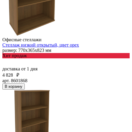
Офисные стеллажи
Стеллаж низкий открытый, цвет орех
размер: 770х365х823 мм
Хит продаж
доставка
от 1 дня
4 828
₽
арт. 8601868
В корзину