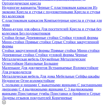
Ортопедические кресла
Недорогие варианты
Черные
С пластиковым каркасом
Из
экокожи
Кресла и стулья с подлокотниками
Кресла и стулья
без колесиков
С пластиковым каркасом
Компьютерные кресла и стулья для
дома
Мини-кухни для офиса
Для посетителей
Кресла и стулья без
колесиков
Без подлокотников
Стойки белые
Деревянные стойки
Стойки угловой формы
Мини-стойки
Прямые стойки
Серые
Стойки закругленной
формы
Стойки закругленной формы
Прямые стойки
Мини-стойки
Деревянные стойки
Стойки угловой формы
Черные
Металлическая мебель
Оружейные
Металлические
Огнестойкие
Напольные
Большие
Маленькие
Для документов
Встраиваемые
Взломостойкие
Для руководителя
Металлическая мебель
Для дома
Мебельные
Сейфы-шкафы
Недорогие
Огне-взломостойкие
С полками и нишами
С выкатными ящиками
С распашными
дверцами
С 4 выдвижными ящиками
С 3 выдвижными
ящиками
Приставные тумбы
Приставки и брифинги
Серые
Лидеры отзывов покупателей
Коричневые