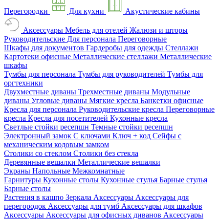
Перегородки
Для кухни
Акустические кабины
Аксессуары
Мебель для отелей
Жалюзи и шторы
Руководительские
Для персонала
Переговорные
Шкафы для документов
Гардеробы для одежды
Стеллажи
Картотеки офисные
Металлические стеллажи
Металлические
шкафы
Тумбы для персонала
Тумбы для руководителей
Тумбы для
оргтехники
Двухместные диваны
Трехместные диваны
Модульные
диваны
Угловые диваны
Мягкие кресла
Банкетки офисные
Кресла для персонала
Руководительские кресла
Переговорные
кресла
Кресла для посетителей
Кухонные кресла
Светлые стойки ресепшн
Темные стойки ресепшн
Электронный замок
С ключами
Ключ + код
Сейфы с
механическим кодовым замком
Столики со стеклом
Столики без стекла
Деревянные вешалки
Металлические вешалки
Экраны
Напольные
Межкомнатные
Гарнитуры
Кухонные столы
Кухонные стулья
Барные стулья
Барные столы
Растения в кашпо
Зеркала
Аксессуары
Аксессуары для
перегородок
Аксессуары для тумб
Аксессуары для шкафов
Аксессуары
Аксессуары для офисных диванов
Аксессуары