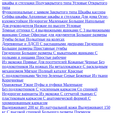
шкафы и стеллажи
Полузакрытого типа
Угловые
Открытого
типа
Функциональные с замком
Закрытого типа
Шкафы кассира
Сейфы-шкафы
Архивные шкафы и стеллажи
Для дома
Огне-
взломостойкие
Недорогие
Маленькие
Большие
Напольные
Для руководителя
Низкие по высоте
Угловые
Темные оттенки
С 4 выдвижными ящиками
С 3 выдвижными
ящиками
Серые
Офисные для документов
Большие размеры
Тумбы белые
Подкатные на колесах
Деревянные и ЛДСП
С распашными дверцами
Греденции
Большие размеры
Приставные тумбы
Греденции
Большие размеры
С выкатными ящиками
С
полками и нишами
Простые рабочие
Из экокожи
Прямые
Для посетителей
Кожаные
Черные
Без
подлокотников
На ножках
На металлокаркасе
С раскладным
механизмом
Мягкие
Полный каталог
Красные
С подлокотниками
Честер
Зеленые
Серые
Бежевые
Из ткани
Коричневые
Оранжевые
Узкие
Пуфы и пуфики
Маленькие
Без подлокотников
С усиленным каркасом
Со спинкой
Недорогие варианты
Из экокожи
С сетчатой тканью
С
пластиковым каркасом
С анатомической формой
С
хромированным каркасом
Выдерживают 200 кг
Из натуральной кожи
Выдерживают 150
кг
С высокой спинкой
Большого размера
Премиум