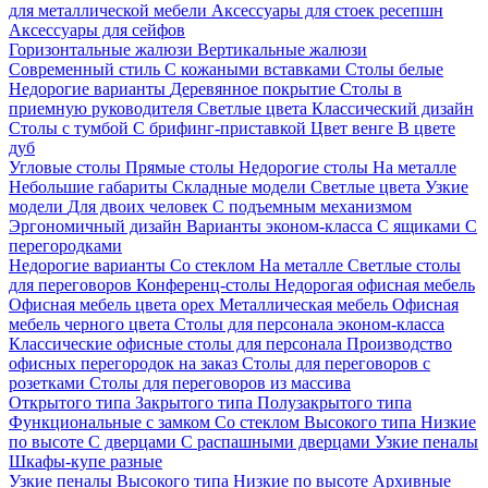
для металлической мебели
Аксессуары для стоек ресепшн
Аксессуары для сейфов
Горизонтальные жалюзи
Вертикальные жалюзи
Современный стиль
С кожаными вставками
Столы белые
Недорогие варианты
Деревянное покрытие
Столы в
приемную руководителя
Светлые цвета
Классический дизайн
Столы с тумбой
С брифинг-приставкой
Цвет венге
В цвете
дуб
Угловые столы
Прямые столы
Недорогие столы
На металле
Небольшие габариты
Складные модели
Светлые цвета
Узкие
модели
Для двоих человек
С подъемным механизмом
Эргономичный дизайн
Варианты эконом-класса
С ящиками
С
перегородками
Недорогие варианты
Со стеклом
На металле
Светлые столы
для переговоров
Конференц-столы
Недорогая офисная мебель
Офисная мебель цвета орех
Металлическая мебель
Офисная
мебель черного цвета
Столы для персонала эконом-класса
Классические офисные столы для персонала
Производство
офисных перегородок на заказ
Столы для переговоров с
розетками
Столы для переговоров из массива
Открытого типа
Закрытого типа
Полузакрытого типа
Функциональные с замком
Со стеклом
Высокого типа
Низкие
по высоте
С дверцами
С распашными дверцами
Узкие пеналы
Шкафы-купе разные
Узкие пеналы
Высокого типа
Низкие по высоте
Архивные