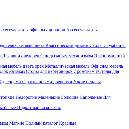
ксессуары для офисных диванов
Аксессуары для
одителя
Светлые цвета
Классический дизайн
Столы с тумбой
С
и
Для двоих человек
С подъемным механизмом
Эргономичный
ная мебель цвета орех
Металлическая мебель
Офисная мебель
док на заказ
Столы для переговоров с розетками
Столы для
С дверцами
С распашными дверцами
Узкие пеналы
стойкие
Недорогие
Маленькие
Большие
Напольные
Для
ы белые
Подкатные на колесах
змом
Мягкие
Полный каталог
Красные