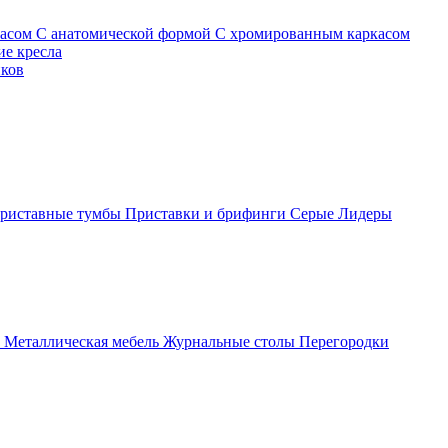
касом
С анатомической формой
С хромированным каркасом
е кресла
иков
риставные тумбы
Приставки и брифинги
Серые
Лидеры
ы
Металлическая мебель
Журнальные столы
Перегородки