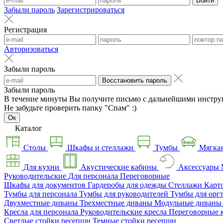
Войти
Забыли пароль
Зарегистрироваться
Регистрация
Авторизоваться
Забыли пароль
Восстановить пароль
Забыли пароль
В течение минуты Вы получите письмо с дальнейшими инстру
Не забудьте проверить папку "Спам" :)
Ок
Каталог
Столы
Шкафы и стеллажи
Тумбы
Мягкая
Для кухни
Акустические кабины
Аксессуары
Руководительские
Для персонала
Переговорные
Шкафы для документов
Гардеробы для одежды
Стеллажи
Карт
Тумбы для персонала
Тумбы для руководителей
Тумбы для орг
Двухместные диваны
Трехместные диваны
Модульные диван
Кресла для персонала
Руководительские кресла
Переговорные 
Светлые стойки ресепшн
Темные стойки ресепшн