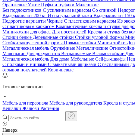
Оранжевые
Узкие
Пуфы и пуфики
Маленькие
Без подлокотников
С усиленным каркасом
Со спинкой
Недоро
Выдерживают 200 кг
Из натуральной кожи
Выдерживают 150 
Недорогие варианты
Черные
С пластиковым каркасом
Из экок
С пластиковым каркасом
Компьютерные кресла и стулья для до
Мини-кухни для офиса
Для посетителей
Кресла и стулья без к
Стойки белые
Деревянные стойки
Стойки угловой формы
Мин
Стойки закругленной формы
Прямые стойки
Мини-стойки
Дер
Металлическая мебель
Оружейные
Металлические
Огнестойк
Маленькие
Для документов
Встраиваемые
Взломостойкие
Для 
Металлическая мебель
Для дома
Мебельные
Сейфы-шкафы
Нед
С полками и нишами
С выкатными ящиками
С распашными д
отзывов покупателей
Коричневые
Готовые коллекции
Мебель для персонала
Мебель для руководителя
Кресла и стуль
Вешалки
Жалюзи
Растения
Наверх