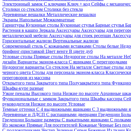
Электронный замок
С ключами
Ключ + код
Сейфы с механичес
Столики со стеклом
Столики без стекла
Деревянные вешалки
Металлические вешалки
Экраны
Напольные
Межкомнатные
Гарнитуры
Кухонные столы
Кухонные стулья
Барные стулья
Ба
Растения в кашпо
Зеркала
Аксессуары
Аксессуары для перего
металлической мебели
Аксессуары для стоек ресепшн
Аксессуа
Горизонтальные жалюзи
Вертикальные жалюзи
Современный стиль
С кожаными вставками
Столы белые
Недо
брифинг-приставкой
Цвет венге
В цвете дуб
Угловые столы
Прямые столы
Недорогие столы
На металле
Неб
дизайн
Варианты эконом-класса
С ящиками
С перегородками
Недорогие варианты
Со стеклом
На металле
Светлые столы дл
черного цвета
Столы для персонала эконом-класса
Классически
переговоров из массива
Открытого типа
Закрытого типа
Полузакрытого типа
Функцион
Шкафы-купе разные
Узкие пеналы
Высокого типа
Низкие по высоте
Архивные шка
Функциональные с замком
Закрытого типа
Шкафы кассира
Се
руководителя
Низкие по высоте
Угловые
Темные оттенки
С 4 выдвижными ящиками
С 3 выдвижными 
Деревянные и ЛДСП
С распашными дверцами
Греденции
Боль
Греденции
Большие размеры
С выкатными ящиками
С полкам
Из экокожи
Прямые
Для посетителей
Кожаные
Черные
Без под
С подлокотниками
Честер
Зеленые
Серые
Бежевые
Из ткани
Ко