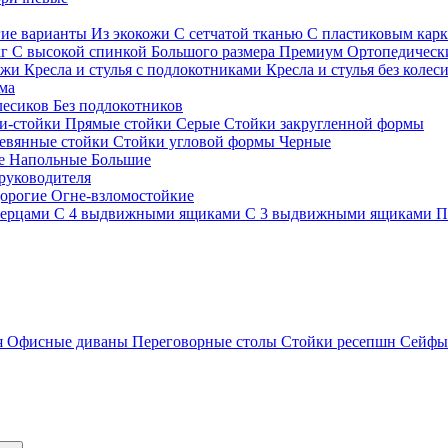
гие варианты
Из экокожи
С сетчатой тканью
С пластиковым кар
кг
С высокой спинкой
Большого размера
Премиум
Ортопедически
ожи
Кресла и стулья с подлокотниками
Кресла и стулья без колес
ма
олесиков
Без подлокотников
и-стойки
Прямые стойки
Серые
Стойки закругленной формы
евянные стойки
Стойки угловой формы
Черные
ие
Напольные
Большие
руководителя
орогие
Огне-взломостойкие
верцами
С 4 выдвижными ящиками
С 3 выдвижными ящиками
П
я
Офисные диваны
Переговорные столы
Стойки ресепшн
Сейф