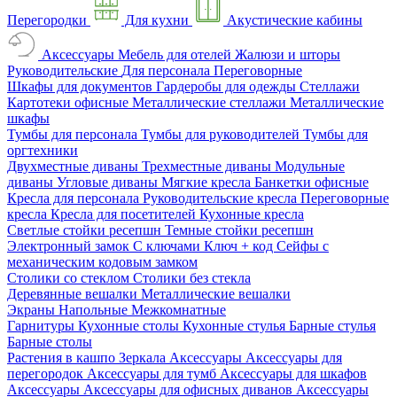
Перегородки
Для кухни
Акустические кабины
Аксессуары
Мебель для отелей
Жалюзи и шторы
Руководительские
Для персонала
Переговорные
Шкафы для документов
Гардеробы для одежды
Стеллажи
Картотеки офисные
Металлические стеллажи
Металлические
шкафы
Тумбы для персонала
Тумбы для руководителей
Тумбы для
оргтехники
Двухместные диваны
Трехместные диваны
Модульные
диваны
Угловые диваны
Мягкие кресла
Банкетки офисные
Кресла для персонала
Руководительские кресла
Переговорные
кресла
Кресла для посетителей
Кухонные кресла
Светлые стойки ресепшн
Темные стойки ресепшн
Электронный замок
С ключами
Ключ + код
Сейфы с
механическим кодовым замком
Столики со стеклом
Столики без стекла
Деревянные вешалки
Металлические вешалки
Экраны
Напольные
Межкомнатные
Гарнитуры
Кухонные столы
Кухонные стулья
Барные стулья
Барные столы
Растения в кашпо
Зеркала
Аксессуары
Аксессуары для
перегородок
Аксессуары для тумб
Аксессуары для шкафов
Аксессуары
Аксессуары для офисных диванов
Аксессуары