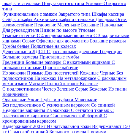
шкафы и стеллажи
Полузакрытого типа
Угловые
Открытого
типа
Функциональные с замком
Закрытого типа
Шкафы кассира
Сейфы-шкафы
Архивные шкафы и стеллажи
Для дома
Огне-
взломостойкие
Недорогие
Маленькие
Большие
Напольные
Для руководителя
Низкие по высоте
Угловые
Темные оттенки
С 4 выдвижными ящиками
С 3 выдвижными
ящиками
Серые
Офисные для документов
Большие размеры
Тумбы белые
Подкатные на колесах
Деревянные и ЛДСП
С распашными дверцами
Греденции
Большие размеры
Приставные тумбы
Греденции
Большие размеры
С выкатными ящиками
С
полками и нишами
Простые рабочие
Из экокожи
Прямые
Для посетителей
Кожаные
Черные
Без
подлокотников
На ножках
На металлокаркасе
С раскладным
механизмом
Мягкие
Полный каталог
Красные
С подлокотниками
Честер
Зеленые
Серые
Бежевые
Из ткани
Коричневые
Оранжевые
Узкие
Пуфы и пуфики
Маленькие
Без подлокотников
С усиленным каркасом
Со спинкой
Недорогие варианты
Из экокожи
С сетчатой тканью
С
пластиковым каркасом
С анатомической формой
С
хромированным каркасом
Выдерживают 200 кг
Из натуральной кожи
Выдерживают 150
кг
С высокой спинкой
Большого размера
Премиум