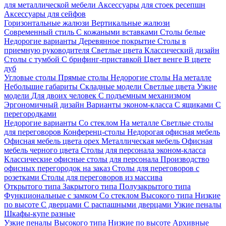
для металлической мебели
Аксессуары для стоек ресепшн
Аксессуары для сейфов
Горизонтальные жалюзи
Вертикальные жалюзи
Современный стиль
С кожаными вставками
Столы белые
Недорогие варианты
Деревянное покрытие
Столы в
приемную руководителя
Светлые цвета
Классический дизайн
Столы с тумбой
С брифинг-приставкой
Цвет венге
В цвете
дуб
Угловые столы
Прямые столы
Недорогие столы
На металле
Небольшие габариты
Складные модели
Светлые цвета
Узкие
модели
Для двоих человек
С подъемным механизмом
Эргономичный дизайн
Варианты эконом-класса
С ящиками
С
перегородками
Недорогие варианты
Со стеклом
На металле
Светлые столы
для переговоров
Конференц-столы
Недорогая офисная мебель
Офисная мебель цвета орех
Металлическая мебель
Офисная
мебель черного цвета
Столы для персонала эконом-класса
Классические офисные столы для персонала
Производство
офисных перегородок на заказ
Столы для переговоров с
розетками
Столы для переговоров из массива
Открытого типа
Закрытого типа
Полузакрытого типа
Функциональные с замком
Со стеклом
Высокого типа
Низкие
по высоте
С дверцами
С распашными дверцами
Узкие пеналы
Шкафы-купе разные
Узкие пеналы
Высокого типа
Низкие по высоте
Архивные