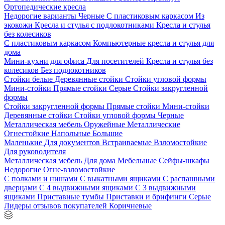
Ортопедические кресла
Недорогие варианты
Черные
С пластиковым каркасом
Из
экокожи
Кресла и стулья с подлокотниками
Кресла и стулья
без колесиков
С пластиковым каркасом
Компьютерные кресла и стулья для
дома
Мини-кухни для офиса
Для посетителей
Кресла и стулья без
колесиков
Без подлокотников
Стойки белые
Деревянные стойки
Стойки угловой формы
Мини-стойки
Прямые стойки
Серые
Стойки закругленной
формы
Стойки закругленной формы
Прямые стойки
Мини-стойки
Деревянные стойки
Стойки угловой формы
Черные
Металлическая мебель
Оружейные
Металлические
Огнестойкие
Напольные
Большие
Маленькие
Для документов
Встраиваемые
Взломостойкие
Для руководителя
Металлическая мебель
Для дома
Мебельные
Сейфы-шкафы
Недорогие
Огне-взломостойкие
С полками и нишами
С выкатными ящиками
С распашными
дверцами
С 4 выдвижными ящиками
С 3 выдвижными
ящиками
Приставные тумбы
Приставки и брифинги
Серые
Лидеры отзывов покупателей
Коричневые