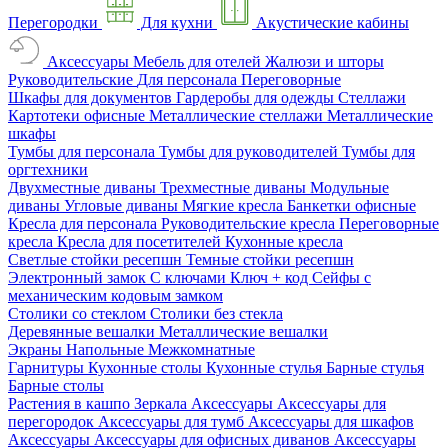
Перегородки
Для кухни
Акустические кабины
Аксессуары
Мебель для отелей
Жалюзи и шторы
Руководительские
Для персонала
Переговорные
Шкафы для документов
Гардеробы для одежды
Стеллажи
Картотеки офисные
Металлические стеллажи
Металлические
шкафы
Тумбы для персонала
Тумбы для руководителей
Тумбы для
оргтехники
Двухместные диваны
Трехместные диваны
Модульные
диваны
Угловые диваны
Мягкие кресла
Банкетки офисные
Кресла для персонала
Руководительские кресла
Переговорные
кресла
Кресла для посетителей
Кухонные кресла
Светлые стойки ресепшн
Темные стойки ресепшн
Электронный замок
С ключами
Ключ + код
Сейфы с
механическим кодовым замком
Столики со стеклом
Столики без стекла
Деревянные вешалки
Металлические вешалки
Экраны
Напольные
Межкомнатные
Гарнитуры
Кухонные столы
Кухонные стулья
Барные стулья
Барные столы
Растения в кашпо
Зеркала
Аксессуары
Аксессуары для
перегородок
Аксессуары для тумб
Аксессуары для шкафов
Аксессуары
Аксессуары для офисных диванов
Аксессуары