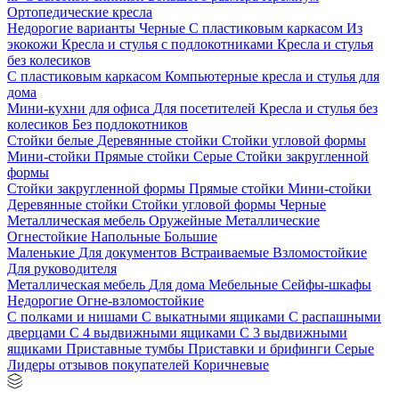
Ортопедические кресла
Недорогие варианты
Черные
С пластиковым каркасом
Из
экокожи
Кресла и стулья с подлокотниками
Кресла и стулья
без колесиков
С пластиковым каркасом
Компьютерные кресла и стулья для
дома
Мини-кухни для офиса
Для посетителей
Кресла и стулья без
колесиков
Без подлокотников
Стойки белые
Деревянные стойки
Стойки угловой формы
Мини-стойки
Прямые стойки
Серые
Стойки закругленной
формы
Стойки закругленной формы
Прямые стойки
Мини-стойки
Деревянные стойки
Стойки угловой формы
Черные
Металлическая мебель
Оружейные
Металлические
Огнестойкие
Напольные
Большие
Маленькие
Для документов
Встраиваемые
Взломостойкие
Для руководителя
Металлическая мебель
Для дома
Мебельные
Сейфы-шкафы
Недорогие
Огне-взломостойкие
С полками и нишами
С выкатными ящиками
С распашными
дверцами
С 4 выдвижными ящиками
С 3 выдвижными
ящиками
Приставные тумбы
Приставки и брифинги
Серые
Лидеры отзывов покупателей
Коричневые