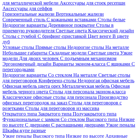
для металлической мебели
Аксессуары для стоек ресепшн
Аксессуары для сейфов
Горизонтальные жалюзи
Вертикальные жалюзи
Современный стиль
С кожаными вставками
Столы белые
Недорогие варианты
Деревянное покрытие
Столы в
приемную руководителя
Светлые цвета
Классический дизайн
Столы с тумбой
С брифинг-приставкой
Цвет венге
В цвете
дуб
Угловые столы
Прямые столы
Недорогие столы
На металле
Небольшие габариты
Складные модели
Светлые цвета
Узкие
модели
Для двоих человек
С подъемным механизмом
Эргономичный дизайн
Варианты эконом-класса
С ящиками
С
перегородками
Недорогие варианты
Со стеклом
На металле
Светлые столы
для переговоров
Конференц-столы
Недорогая офисная мебель
Офисная мебель цвета орех
Металлическая мебель
Офисная
мебель черного цвета
Столы для персонала эконом-класса
Классические офисные столы для персонала
Производство
офисных перегородок на заказ
Столы для переговоров с
розетками
Столы для переговоров из массива
Открытого типа
Закрытого типа
Полузакрытого типа
Функциональные с замком
Со стеклом
Высокого типа
Низкие
по высоте
С дверцами
С распашными дверцами
Узкие пеналы
Шкафы-купе разные
Узкие пеналы
Высокого типа
Низкие по высоте
Архивные