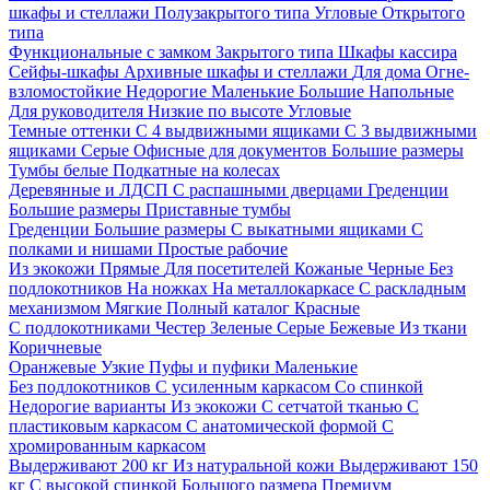
шкафы и стеллажи
Полузакрытого типа
Угловые
Открытого
типа
Функциональные с замком
Закрытого типа
Шкафы кассира
Сейфы-шкафы
Архивные шкафы и стеллажи
Для дома
Огне-
взломостойкие
Недорогие
Маленькие
Большие
Напольные
Для руководителя
Низкие по высоте
Угловые
Темные оттенки
С 4 выдвижными ящиками
С 3 выдвижными
ящиками
Серые
Офисные для документов
Большие размеры
Тумбы белые
Подкатные на колесах
Деревянные и ЛДСП
С распашными дверцами
Греденции
Большие размеры
Приставные тумбы
Греденции
Большие размеры
С выкатными ящиками
С
полками и нишами
Простые рабочие
Из экокожи
Прямые
Для посетителей
Кожаные
Черные
Без
подлокотников
На ножках
На металлокаркасе
С раскладным
механизмом
Мягкие
Полный каталог
Красные
С подлокотниками
Честер
Зеленые
Серые
Бежевые
Из ткани
Коричневые
Оранжевые
Узкие
Пуфы и пуфики
Маленькие
Без подлокотников
С усиленным каркасом
Со спинкой
Недорогие варианты
Из экокожи
С сетчатой тканью
С
пластиковым каркасом
С анатомической формой
С
хромированным каркасом
Выдерживают 200 кг
Из натуральной кожи
Выдерживают 150
кг
С высокой спинкой
Большого размера
Премиум