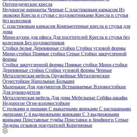
Ортопедические кресла
Недорогие варианты
Черные
С пластиковым каркасом
Из
экокожи
Кресла и стулья с подлокотниками
Кресла и стулья
без колесиков
С пластиковым каркасом
Компьютерные кресла и стулья для
дома
Мини-кухни для офиса
Для посетителей
Кресла и стулья без
колесиков
Без подлокотников
Стойки белые
Деревянные стойки
Стойки угловой формы
Мини-стойки
Прямые стойки
Серые
Стойки закругленной
формы
Стойки закругленной формы
Прямые стойки
Мини-стойки
Деревянные стойки
Стойки угловой формы
Черные
Металлическая мебель
Оружейные
Металлические
Огнестойкие
Напольные
Большие
Маленькие
Для документов
Встраиваемые
Взломостойкие
Для руководителя
Металлическая мебель
Для дома
Мебельные
Сейфы-шкафы
Недорогие
Огне-взломостойкие
С полками и нишами
С выкатными ящиками
С распашными
дверцами
С 4 выдвижными ящиками
С 3 выдвижными
ящиками
Приставные тумбы
Приставки и брифинги
Серые
Лидеры отзывов покупателей
Коричневые