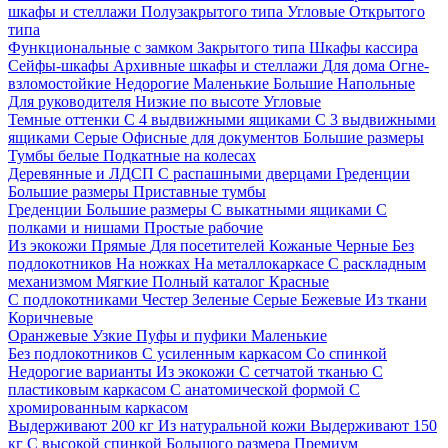
шкафы и стеллажи
Полузакрытого типа
Угловые
Открытого
типа
Функциональные с замком
Закрытого типа
Шкафы кассира
Сейфы-шкафы
Архивные шкафы и стеллажи
Для дома
Огне-
взломостойкие
Недорогие
Маленькие
Большие
Напольные
Для руководителя
Низкие по высоте
Угловые
Темные оттенки
С 4 выдвижными ящиками
С 3 выдвижными
ящиками
Серые
Офисные для документов
Большие размеры
Тумбы белые
Подкатные на колесах
Деревянные и ЛДСП
С распашными дверцами
Греденции
Большие размеры
Приставные тумбы
Греденции
Большие размеры
С выкатными ящиками
С
полками и нишами
Простые рабочие
Из экокожи
Прямые
Для посетителей
Кожаные
Черные
Без
подлокотников
На ножках
На металлокаркасе
С раскладным
механизмом
Мягкие
Полный каталог
Красные
С подлокотниками
Честер
Зеленые
Серые
Бежевые
Из ткани
Коричневые
Оранжевые
Узкие
Пуфы и пуфики
Маленькие
Без подлокотников
С усиленным каркасом
Со спинкой
Недорогие варианты
Из экокожи
С сетчатой тканью
С
пластиковым каркасом
С анатомической формой
С
хромированным каркасом
Выдерживают 200 кг
Из натуральной кожи
Выдерживают 150
кг
С высокой спинкой
Большого размера
Премиум