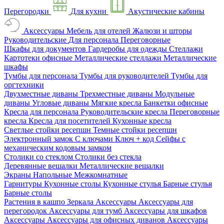
Перегородки
Для кухни
Акустические кабины
Аксессуары
Мебель для отелей
Жалюзи и шторы
Руководительские
Для персонала
Переговорные
Шкафы для документов
Гардеробы для одежды
Стеллажи
Картотеки офисные
Металлические стеллажи
Металлические
шкафы
Тумбы для персонала
Тумбы для руководителей
Тумбы для
оргтехники
Двухместные диваны
Трехместные диваны
Модульные
диваны
Угловые диваны
Мягкие кресла
Банкетки офисные
Кресла для персонала
Руководительские кресла
Переговорные
кресла
Кресла для посетителей
Кухонные кресла
Светлые стойки ресепшн
Темные стойки ресепшн
Электронный замок
С ключами
Ключ + код
Сейфы с
механическим кодовым замком
Столики со стеклом
Столики без стекла
Деревянные вешалки
Металлические вешалки
Экраны
Напольные
Межкомнатные
Гарнитуры
Кухонные столы
Кухонные стулья
Барные стулья
Барные столы
Растения в кашпо
Зеркала
Аксессуары
Аксессуары для
перегородок
Аксессуары для тумб
Аксессуары для шкафов
Аксессуары
Аксессуары для офисных диванов
Аксессуары