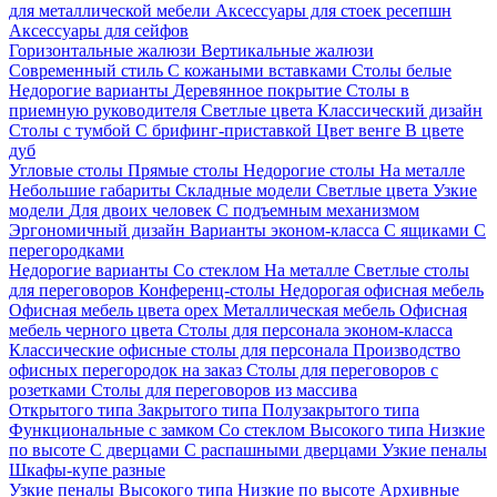
для металлической мебели
Аксессуары для стоек ресепшн
Аксессуары для сейфов
Горизонтальные жалюзи
Вертикальные жалюзи
Современный стиль
С кожаными вставками
Столы белые
Недорогие варианты
Деревянное покрытие
Столы в
приемную руководителя
Светлые цвета
Классический дизайн
Столы с тумбой
С брифинг-приставкой
Цвет венге
В цвете
дуб
Угловые столы
Прямые столы
Недорогие столы
На металле
Небольшие габариты
Складные модели
Светлые цвета
Узкие
модели
Для двоих человек
С подъемным механизмом
Эргономичный дизайн
Варианты эконом-класса
С ящиками
С
перегородками
Недорогие варианты
Со стеклом
На металле
Светлые столы
для переговоров
Конференц-столы
Недорогая офисная мебель
Офисная мебель цвета орех
Металлическая мебель
Офисная
мебель черного цвета
Столы для персонала эконом-класса
Классические офисные столы для персонала
Производство
офисных перегородок на заказ
Столы для переговоров с
розетками
Столы для переговоров из массива
Открытого типа
Закрытого типа
Полузакрытого типа
Функциональные с замком
Со стеклом
Высокого типа
Низкие
по высоте
С дверцами
С распашными дверцами
Узкие пеналы
Шкафы-купе разные
Узкие пеналы
Высокого типа
Низкие по высоте
Архивные