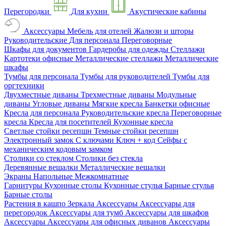
Перегородки
Для кухни
Акустические кабины
Аксессуары
Мебель для отелей
Жалюзи и шторы
Руководительские
Для персонала
Переговорные
Шкафы для документов
Гардеробы для одежды
Стеллажи
Картотеки офисные
Металлические стеллажи
Металлические
шкафы
Тумбы для персонала
Тумбы для руководителей
Тумбы для
оргтехники
Двухместные диваны
Трехместные диваны
Модульные
диваны
Угловые диваны
Мягкие кресла
Банкетки офисные
Кресла для персонала
Руководительские кресла
Переговорные
кресла
Кресла для посетителей
Кухонные кресла
Светлые стойки ресепшн
Темные стойки ресепшн
Электронный замок
С ключами
Ключ + код
Сейфы с
механическим кодовым замком
Столики со стеклом
Столики без стекла
Деревянные вешалки
Металлические вешалки
Экраны
Напольные
Межкомнатные
Гарнитуры
Кухонные столы
Кухонные стулья
Барные стулья
Барные столы
Растения в кашпо
Зеркала
Аксессуары
Аксессуары для
перегородок
Аксессуары для тумб
Аксессуары для шкафов
Аксессуары
Аксессуары для офисных диванов
Аксессуары