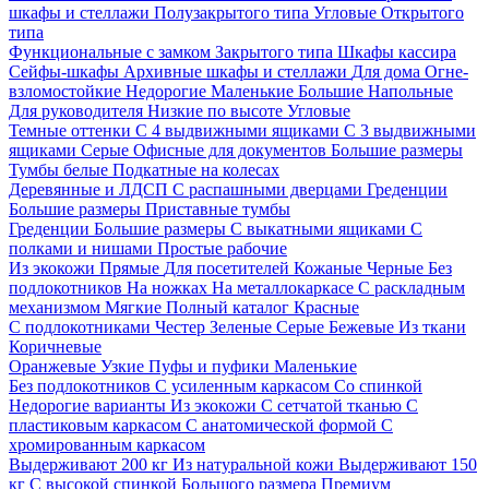
шкафы и стеллажи
Полузакрытого типа
Угловые
Открытого
типа
Функциональные с замком
Закрытого типа
Шкафы кассира
Сейфы-шкафы
Архивные шкафы и стеллажи
Для дома
Огне-
взломостойкие
Недорогие
Маленькие
Большие
Напольные
Для руководителя
Низкие по высоте
Угловые
Темные оттенки
С 4 выдвижными ящиками
С 3 выдвижными
ящиками
Серые
Офисные для документов
Большие размеры
Тумбы белые
Подкатные на колесах
Деревянные и ЛДСП
С распашными дверцами
Греденции
Большие размеры
Приставные тумбы
Греденции
Большие размеры
С выкатными ящиками
С
полками и нишами
Простые рабочие
Из экокожи
Прямые
Для посетителей
Кожаные
Черные
Без
подлокотников
На ножках
На металлокаркасе
С раскладным
механизмом
Мягкие
Полный каталог
Красные
С подлокотниками
Честер
Зеленые
Серые
Бежевые
Из ткани
Коричневые
Оранжевые
Узкие
Пуфы и пуфики
Маленькие
Без подлокотников
С усиленным каркасом
Со спинкой
Недорогие варианты
Из экокожи
С сетчатой тканью
С
пластиковым каркасом
С анатомической формой
С
хромированным каркасом
Выдерживают 200 кг
Из натуральной кожи
Выдерживают 150
кг
С высокой спинкой
Большого размера
Премиум