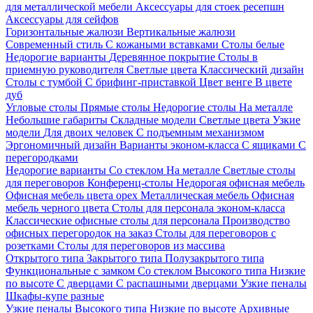
для металлической мебели
Аксессуары для стоек ресепшн
Аксессуары для сейфов
Горизонтальные жалюзи
Вертикальные жалюзи
Современный стиль
С кожаными вставками
Столы белые
Недорогие варианты
Деревянное покрытие
Столы в
приемную руководителя
Светлые цвета
Классический дизайн
Столы с тумбой
С брифинг-приставкой
Цвет венге
В цвете
дуб
Угловые столы
Прямые столы
Недорогие столы
На металле
Небольшие габариты
Складные модели
Светлые цвета
Узкие
модели
Для двоих человек
С подъемным механизмом
Эргономичный дизайн
Варианты эконом-класса
С ящиками
С
перегородками
Недорогие варианты
Со стеклом
На металле
Светлые столы
для переговоров
Конференц-столы
Недорогая офисная мебель
Офисная мебель цвета орех
Металлическая мебель
Офисная
мебель черного цвета
Столы для персонала эконом-класса
Классические офисные столы для персонала
Производство
офисных перегородок на заказ
Столы для переговоров с
розетками
Столы для переговоров из массива
Открытого типа
Закрытого типа
Полузакрытого типа
Функциональные с замком
Со стеклом
Высокого типа
Низкие
по высоте
С дверцами
С распашными дверцами
Узкие пеналы
Шкафы-купе разные
Узкие пеналы
Высокого типа
Низкие по высоте
Архивные