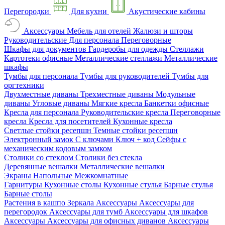
Перегородки
Для кухни
Акустические кабины
Аксессуары
Мебель для отелей
Жалюзи и шторы
Руководительские
Для персонала
Переговорные
Шкафы для документов
Гардеробы для одежды
Стеллажи
Картотеки офисные
Металлические стеллажи
Металлические
шкафы
Тумбы для персонала
Тумбы для руководителей
Тумбы для
оргтехники
Двухместные диваны
Трехместные диваны
Модульные
диваны
Угловые диваны
Мягкие кресла
Банкетки офисные
Кресла для персонала
Руководительские кресла
Переговорные
кресла
Кресла для посетителей
Кухонные кресла
Светлые стойки ресепшн
Темные стойки ресепшн
Электронный замок
С ключами
Ключ + код
Сейфы с
механическим кодовым замком
Столики со стеклом
Столики без стекла
Деревянные вешалки
Металлические вешалки
Экраны
Напольные
Межкомнатные
Гарнитуры
Кухонные столы
Кухонные стулья
Барные стулья
Барные столы
Растения в кашпо
Зеркала
Аксессуары
Аксессуары для
перегородок
Аксессуары для тумб
Аксессуары для шкафов
Аксессуары
Аксессуары для офисных диванов
Аксессуары