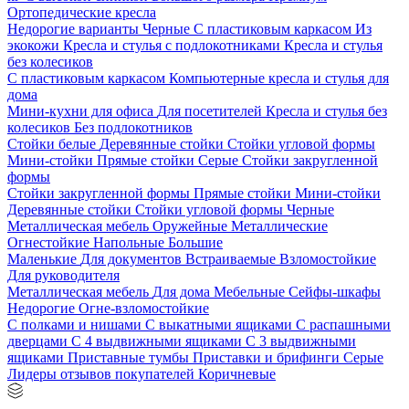
Ортопедические кресла
Недорогие варианты
Черные
С пластиковым каркасом
Из
экокожи
Кресла и стулья с подлокотниками
Кресла и стулья
без колесиков
С пластиковым каркасом
Компьютерные кресла и стулья для
дома
Мини-кухни для офиса
Для посетителей
Кресла и стулья без
колесиков
Без подлокотников
Стойки белые
Деревянные стойки
Стойки угловой формы
Мини-стойки
Прямые стойки
Серые
Стойки закругленной
формы
Стойки закругленной формы
Прямые стойки
Мини-стойки
Деревянные стойки
Стойки угловой формы
Черные
Металлическая мебель
Оружейные
Металлические
Огнестойкие
Напольные
Большие
Маленькие
Для документов
Встраиваемые
Взломостойкие
Для руководителя
Металлическая мебель
Для дома
Мебельные
Сейфы-шкафы
Недорогие
Огне-взломостойкие
С полками и нишами
С выкатными ящиками
С распашными
дверцами
С 4 выдвижными ящиками
С 3 выдвижными
ящиками
Приставные тумбы
Приставки и брифинги
Серые
Лидеры отзывов покупателей
Коричневые