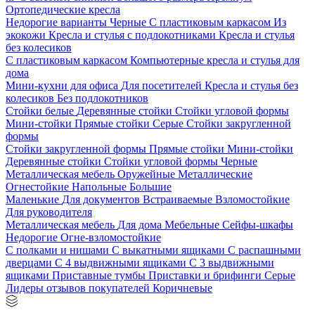
Ортопедические кресла
Недорогие варианты
Черные
С пластиковым каркасом
Из
экокожи
Кресла и стулья с подлокотниками
Кресла и стулья
без колесиков
С пластиковым каркасом
Компьютерные кресла и стулья для
дома
Мини-кухни для офиса
Для посетителей
Кресла и стулья без
колесиков
Без подлокотников
Стойки белые
Деревянные стойки
Стойки угловой формы
Мини-стойки
Прямые стойки
Серые
Стойки закругленной
формы
Стойки закругленной формы
Прямые стойки
Мини-стойки
Деревянные стойки
Стойки угловой формы
Черные
Металлическая мебель
Оружейные
Металлические
Огнестойкие
Напольные
Большие
Маленькие
Для документов
Встраиваемые
Взломостойкие
Для руководителя
Металлическая мебель
Для дома
Мебельные
Сейфы-шкафы
Недорогие
Огне-взломостойкие
С полками и нишами
С выкатными ящиками
С распашными
дверцами
С 4 выдвижными ящиками
С 3 выдвижными
ящиками
Приставные тумбы
Приставки и брифинги
Серые
Лидеры отзывов покупателей
Коричневые