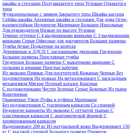
шкафы и стеллажи
Полузакрытого типа
Угловые
Открытого
типа
Функциональные с замком
Закрытого типа
Шкафы кассира
Сейфы-шкафы
Архивные шкафы и стеллажи
Для дома
Огне-
взломостойкие
Недорогие
Маленькие
Большие
Напольные
Для руководителя
Низкие по высоте
Угловые
Темные оттенки
С 4 выдвижными ящиками
С 3 выдвижными
ящиками
Серые
Офисные для документов
Большие размеры
Тумбы белые
Подкатные на колесах
Деревянные и ЛДСП
С распашными дверцами
Греденции
Большие размеры
Приставные тумбы
Греденции
Большие размеры
С выкатными ящиками
С
полками и нишами
Простые рабочие
Из экокожи
Прямые
Для посетителей
Кожаные
Черные
Без
подлокотников
На ножках
На металлокаркасе
С раскладным
механизмом
Мягкие
Полный каталог
Красные
С подлокотниками
Честер
Зеленые
Серые
Бежевые
Из ткани
Коричневые
Оранжевые
Узкие
Пуфы и пуфики
Маленькие
Без подлокотников
С усиленным каркасом
Со спинкой
Недорогие варианты
Из экокожи
С сетчатой тканью
С
пластиковым каркасом
С анатомической формой
С
хромированным каркасом
Выдерживают 200 кг
Из натуральной кожи
Выдерживают 150
кг
С высокой спинкой
Большого размера
Премиум