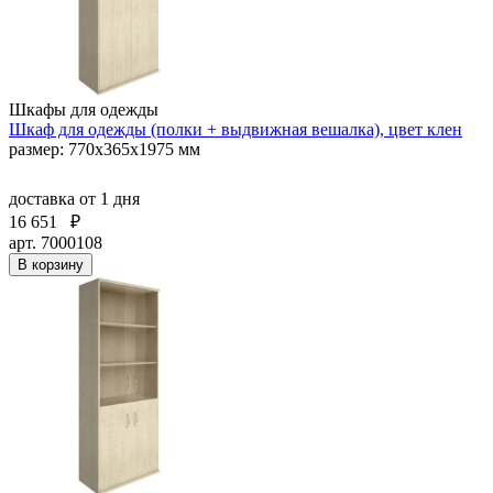
Шкафы для одежды
Шкаф для одежды (полки + выдвижная вешалка), цвет клен
размер: 770х365х1975 мм
доставка
от 1 дня
16 651
₽
арт. 7000108
В корзину