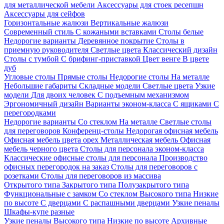
для металлической мебели
Аксессуары для стоек ресепшн
Аксессуары для сейфов
Горизонтальные жалюзи
Вертикальные жалюзи
Современный стиль
С кожаными вставками
Столы белые
Недорогие варианты
Деревянное покрытие
Столы в
приемную руководителя
Светлые цвета
Классический дизайн
Столы с тумбой
С брифинг-приставкой
Цвет венге
В цвете
дуб
Угловые столы
Прямые столы
Недорогие столы
На металле
Небольшие габариты
Складные модели
Светлые цвета
Узкие
модели
Для двоих человек
С подъемным механизмом
Эргономичный дизайн
Варианты эконом-класса
С ящиками
С
перегородками
Недорогие варианты
Со стеклом
На металле
Светлые столы
для переговоров
Конференц-столы
Недорогая офисная мебель
Офисная мебель цвета орех
Металлическая мебель
Офисная
мебель черного цвета
Столы для персонала эконом-класса
Классические офисные столы для персонала
Производство
офисных перегородок на заказ
Столы для переговоров с
розетками
Столы для переговоров из массива
Открытого типа
Закрытого типа
Полузакрытого типа
Функциональные с замком
Со стеклом
Высокого типа
Низкие
по высоте
С дверцами
С распашными дверцами
Узкие пеналы
Шкафы-купе разные
Узкие пеналы
Высокого типа
Низкие по высоте
Архивные