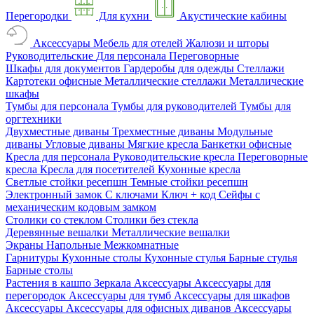
Перегородки
Для кухни
Акустические кабины
Аксессуары
Мебель для отелей
Жалюзи и шторы
Руководительские
Для персонала
Переговорные
Шкафы для документов
Гардеробы для одежды
Стеллажи
Картотеки офисные
Металлические стеллажи
Металлические
шкафы
Тумбы для персонала
Тумбы для руководителей
Тумбы для
оргтехники
Двухместные диваны
Трехместные диваны
Модульные
диваны
Угловые диваны
Мягкие кресла
Банкетки офисные
Кресла для персонала
Руководительские кресла
Переговорные
кресла
Кресла для посетителей
Кухонные кресла
Светлые стойки ресепшн
Темные стойки ресепшн
Электронный замок
С ключами
Ключ + код
Сейфы с
механическим кодовым замком
Столики со стеклом
Столики без стекла
Деревянные вешалки
Металлические вешалки
Экраны
Напольные
Межкомнатные
Гарнитуры
Кухонные столы
Кухонные стулья
Барные стулья
Барные столы
Растения в кашпо
Зеркала
Аксессуары
Аксессуары для
перегородок
Аксессуары для тумб
Аксессуары для шкафов
Аксессуары
Аксессуары для офисных диванов
Аксессуары