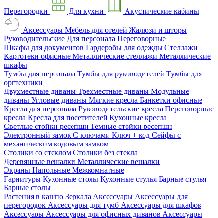
Перегородки
Для кухни
Акустические кабины
Аксессуары
Мебель для отелей
Жалюзи и шторы
Руководительские
Для персонала
Переговорные
Шкафы для документов
Гардеробы для одежды
Стеллажи
Картотеки офисные
Металлические стеллажи
Металлические
шкафы
Тумбы для персонала
Тумбы для руководителей
Тумбы для
оргтехники
Двухместные диваны
Трехместные диваны
Модульные
диваны
Угловые диваны
Мягкие кресла
Банкетки офисные
Кресла для персонала
Руководительские кресла
Переговорные
кресла
Кресла для посетителей
Кухонные кресла
Светлые стойки ресепшн
Темные стойки ресепшн
Электронный замок
С ключами
Ключ + код
Сейфы с
механическим кодовым замком
Столики со стеклом
Столики без стекла
Деревянные вешалки
Металлические вешалки
Экраны
Напольные
Межкомнатные
Гарнитуры
Кухонные столы
Кухонные стулья
Барные стулья
Барные столы
Растения в кашпо
Зеркала
Аксессуары
Аксессуары для
перегородок
Аксессуары для тумб
Аксессуары для шкафов
Аксессуары
Аксессуары для офисных диванов
Аксессуары