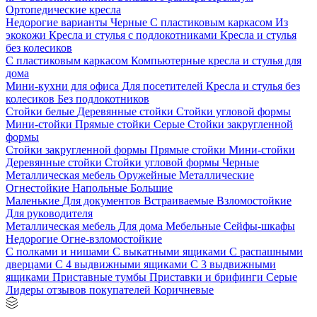
Ортопедические кресла
Недорогие варианты
Черные
С пластиковым каркасом
Из
экокожи
Кресла и стулья с подлокотниками
Кресла и стулья
без колесиков
С пластиковым каркасом
Компьютерные кресла и стулья для
дома
Мини-кухни для офиса
Для посетителей
Кресла и стулья без
колесиков
Без подлокотников
Стойки белые
Деревянные стойки
Стойки угловой формы
Мини-стойки
Прямые стойки
Серые
Стойки закругленной
формы
Стойки закругленной формы
Прямые стойки
Мини-стойки
Деревянные стойки
Стойки угловой формы
Черные
Металлическая мебель
Оружейные
Металлические
Огнестойкие
Напольные
Большие
Маленькие
Для документов
Встраиваемые
Взломостойкие
Для руководителя
Металлическая мебель
Для дома
Мебельные
Сейфы-шкафы
Недорогие
Огне-взломостойкие
С полками и нишами
С выкатными ящиками
С распашными
дверцами
С 4 выдвижными ящиками
С 3 выдвижными
ящиками
Приставные тумбы
Приставки и брифинги
Серые
Лидеры отзывов покупателей
Коричневые