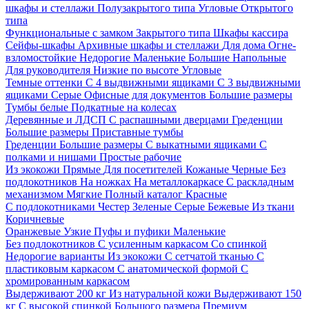
шкафы и стеллажи
Полузакрытого типа
Угловые
Открытого
типа
Функциональные с замком
Закрытого типа
Шкафы кассира
Сейфы-шкафы
Архивные шкафы и стеллажи
Для дома
Огне-
взломостойкие
Недорогие
Маленькие
Большие
Напольные
Для руководителя
Низкие по высоте
Угловые
Темные оттенки
С 4 выдвижными ящиками
С 3 выдвижными
ящиками
Серые
Офисные для документов
Большие размеры
Тумбы белые
Подкатные на колесах
Деревянные и ЛДСП
С распашными дверцами
Греденции
Большие размеры
Приставные тумбы
Греденции
Большие размеры
С выкатными ящиками
С
полками и нишами
Простые рабочие
Из экокожи
Прямые
Для посетителей
Кожаные
Черные
Без
подлокотников
На ножках
На металлокаркасе
С раскладным
механизмом
Мягкие
Полный каталог
Красные
С подлокотниками
Честер
Зеленые
Серые
Бежевые
Из ткани
Коричневые
Оранжевые
Узкие
Пуфы и пуфики
Маленькие
Без подлокотников
С усиленным каркасом
Со спинкой
Недорогие варианты
Из экокожи
С сетчатой тканью
С
пластиковым каркасом
С анатомической формой
С
хромированным каркасом
Выдерживают 200 кг
Из натуральной кожи
Выдерживают 150
кг
С высокой спинкой
Большого размера
Премиум