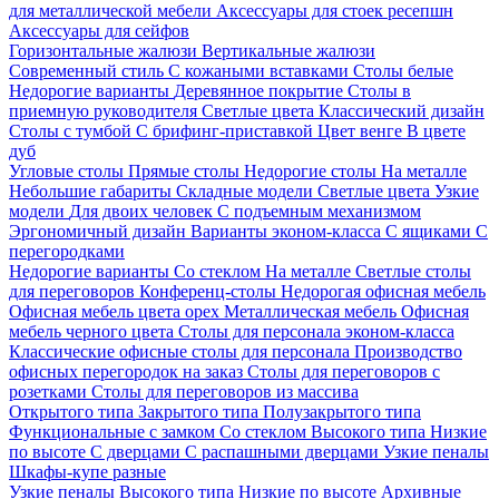
для металлической мебели
Аксессуары для стоек ресепшн
Аксессуары для сейфов
Горизонтальные жалюзи
Вертикальные жалюзи
Современный стиль
С кожаными вставками
Столы белые
Недорогие варианты
Деревянное покрытие
Столы в
приемную руководителя
Светлые цвета
Классический дизайн
Столы с тумбой
С брифинг-приставкой
Цвет венге
В цвете
дуб
Угловые столы
Прямые столы
Недорогие столы
На металле
Небольшие габариты
Складные модели
Светлые цвета
Узкие
модели
Для двоих человек
С подъемным механизмом
Эргономичный дизайн
Варианты эконом-класса
С ящиками
С
перегородками
Недорогие варианты
Со стеклом
На металле
Светлые столы
для переговоров
Конференц-столы
Недорогая офисная мебель
Офисная мебель цвета орех
Металлическая мебель
Офисная
мебель черного цвета
Столы для персонала эконом-класса
Классические офисные столы для персонала
Производство
офисных перегородок на заказ
Столы для переговоров с
розетками
Столы для переговоров из массива
Открытого типа
Закрытого типа
Полузакрытого типа
Функциональные с замком
Со стеклом
Высокого типа
Низкие
по высоте
С дверцами
С распашными дверцами
Узкие пеналы
Шкафы-купе разные
Узкие пеналы
Высокого типа
Низкие по высоте
Архивные