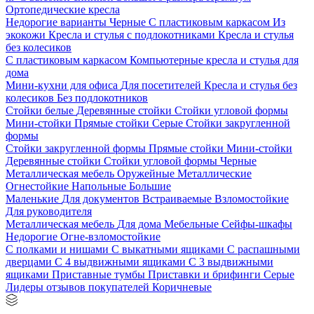
Ортопедические кресла
Недорогие варианты
Черные
С пластиковым каркасом
Из
экокожи
Кресла и стулья с подлокотниками
Кресла и стулья
без колесиков
С пластиковым каркасом
Компьютерные кресла и стулья для
дома
Мини-кухни для офиса
Для посетителей
Кресла и стулья без
колесиков
Без подлокотников
Стойки белые
Деревянные стойки
Стойки угловой формы
Мини-стойки
Прямые стойки
Серые
Стойки закругленной
формы
Стойки закругленной формы
Прямые стойки
Мини-стойки
Деревянные стойки
Стойки угловой формы
Черные
Металлическая мебель
Оружейные
Металлические
Огнестойкие
Напольные
Большие
Маленькие
Для документов
Встраиваемые
Взломостойкие
Для руководителя
Металлическая мебель
Для дома
Мебельные
Сейфы-шкафы
Недорогие
Огне-взломостойкие
С полками и нишами
С выкатными ящиками
С распашными
дверцами
С 4 выдвижными ящиками
С 3 выдвижными
ящиками
Приставные тумбы
Приставки и брифинги
Серые
Лидеры отзывов покупателей
Коричневые