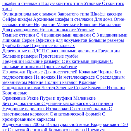
шкафы и стеллажи
Полузакрытого типа
Угловые
Открытого
типа
Функциональные с замком
Закрытого типа
Шкафы кассира
Сейфы-шкафы
Архивные шкафы и стеллажи
Для дома
Огне-
взломостойкие
Недорогие
Маленькие
Большие
Напольные
Для руководителя
Низкие по высоте
Угловые
Темные оттенки
С 4 выдвижными ящиками
С 3 выдвижными
ящиками
Серые
Офисные для документов
Большие размеры
Тумбы белые
Подкатные на колесах
Деревянные и ЛДСП
С распашными дверцами
Греденции
Большие размеры
Приставные тумбы
Греденции
Большие размеры
С выкатными ящиками
С
полками и нишами
Простые рабочие
Из экокожи
Прямые
Для посетителей
Кожаные
Черные
Без
подлокотников
На ножках
На металлокаркасе
С раскладным
механизмом
Мягкие
Полный каталог
Красные
С подлокотниками
Честер
Зеленые
Серые
Бежевые
Из ткани
Коричневые
Оранжевые
Узкие
Пуфы и пуфики
Маленькие
Без подлокотников
С усиленным каркасом
Со спинкой
Недорогие варианты
Из экокожи
С сетчатой тканью
С
пластиковым каркасом
С анатомической формой
С
хромированным каркасом
Выдерживают 200 кг
Из натуральной кожи
Выдерживают 150
кг
С высокой спинкой
Большого размера
Премиум