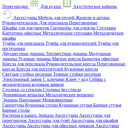
Перегородки
Для кухни
Акустические кабины
Аксессуары
Мебель для отелей
Жалюзи и шторы
Руководительские
Для персонала
Переговорные
Шкафы для документов
Гардеробы для одежды
Стеллажи
Картотеки офисные
Металлические стеллажи
Металлические
шкафы
Тумбы для персонала
Тумбы для руководителей
Тумбы для
оргтехники
Двухместные диваны
Трехместные диваны
Модульные
диваны
Угловые диваны
Мягкие кресла
Банкетки офисные
Кресла для персонала
Руководительские кресла
Переговорные
кресла
Кресла для посетителей
Кухонные кресла
Светлые стойки ресепшн
Темные стойки ресепшн
Электронный замок
С ключами
Ключ + код
Сейфы с
механическим кодовым замком
Столики со стеклом
Столики без стекла
Деревянные вешалки
Металлические вешалки
Экраны
Напольные
Межкомнатные
Гарнитуры
Кухонные столы
Кухонные стулья
Барные стулья
Барные столы
Растения в кашпо
Зеркала
Аксессуары
Аксессуары для
перегородок
Аксессуары для тумб
Аксессуары для шкафов
Аксессуары
Аксессуары для офисных диванов
Аксессуары