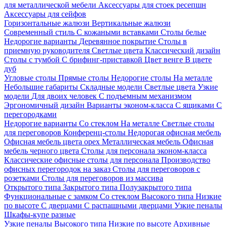
для металлической мебели
Аксессуары для стоек ресепшн
Аксессуары для сейфов
Горизонтальные жалюзи
Вертикальные жалюзи
Современный стиль
С кожаными вставками
Столы белые
Недорогие варианты
Деревянное покрытие
Столы в
приемную руководителя
Светлые цвета
Классический дизайн
Столы с тумбой
С брифинг-приставкой
Цвет венге
В цвете
дуб
Угловые столы
Прямые столы
Недорогие столы
На металле
Небольшие габариты
Складные модели
Светлые цвета
Узкие
модели
Для двоих человек
С подъемным механизмом
Эргономичный дизайн
Варианты эконом-класса
С ящиками
С
перегородками
Недорогие варианты
Со стеклом
На металле
Светлые столы
для переговоров
Конференц-столы
Недорогая офисная мебель
Офисная мебель цвета орех
Металлическая мебель
Офисная
мебель черного цвета
Столы для персонала эконом-класса
Классические офисные столы для персонала
Производство
офисных перегородок на заказ
Столы для переговоров с
розетками
Столы для переговоров из массива
Открытого типа
Закрытого типа
Полузакрытого типа
Функциональные с замком
Со стеклом
Высокого типа
Низкие
по высоте
С дверцами
С распашными дверцами
Узкие пеналы
Шкафы-купе разные
Узкие пеналы
Высокого типа
Низкие по высоте
Архивные