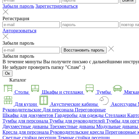
Войти
Забыли пароль
Зарегистрироваться
Регистрация
Авторизоваться
Забыли пароль
Восстановить пароль
Забыли пароль
В течение минуты Вы получите письмо с дальнейшими инстру
Не забудьте проверить папку "Спам" :)
Ок
Каталог
Столы
Шкафы и стеллажи
Тумбы
Мягкая
Для кухни
Акустические кабины
Аксессуары
Руководительские
Для персонала
Переговорные
Шкафы для документов
Гардеробы для одежды
Стеллажи
Карт
Тумбы для персонала
Тумбы для руководителей
Тумбы для орг
Двухместные диваны
Трехместные диваны
Модульные диван
Кресла для персонала
Руководительские кресла
Переговорные 
Светлые стойки ресепшн
Темные стойки ресепшн