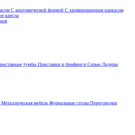
касом
С анатомической формой
С хромированным каркасом
е кресла
иков
риставные тумбы
Приставки и брифинги
Серые
Лидеры
ы
Металлическая мебель
Журнальные столы
Перегородки