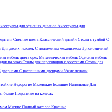
ксессуары для офисных диванов
Аксессуары для
одителя
Светлые цвета
Классический дизайн
Столы с тумбой
С
и
Для двоих человек
С подъемным механизмом
Эргономичный
ная мебель цвета орех
Металлическая мебель
Офисная мебель
док на заказ
Столы для переговоров с розетками
Столы для
С дверцами
С распашными дверцами
Узкие пеналы
стойкие
Недорогие
Маленькие
Большие
Напольные
Для
ы белые
Подкатные на колесах
змом
Мягкие
Полный каталог
Красные