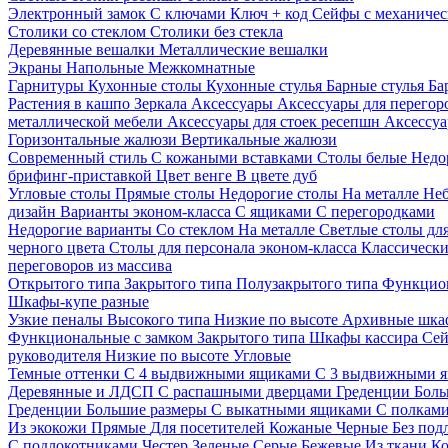
Электронный замок
С ключами
Ключ + код
Сейфы с механичес
Столики со стеклом
Столики без стекла
Деревянные вешалки
Металлические вешалки
Экраны
Напольные
Межкомнатные
Гарнитуры
Кухонные столы
Кухонные стулья
Барные стулья
Ба
Растения в кашпо
Зеркала
Аксессуары
Аксессуары для перего
металлической мебели
Аксессуары для стоек ресепшн
Аксессуа
Горизонтальные жалюзи
Вертикальные жалюзи
Современный стиль
С кожаными вставками
Столы белые
Недо
брифинг-приставкой
Цвет венге
В цвете дуб
Угловые столы
Прямые столы
Недорогие столы
На металле
Неб
дизайн
Варианты эконом-класса
С ящиками
С перегородками
Недорогие варианты
Со стеклом
На металле
Светлые столы дл
черного цвета
Столы для персонала эконом-класса
Классически
переговоров из массива
Открытого типа
Закрытого типа
Полузакрытого типа
Функцион
Шкафы-купе разные
Узкие пеналы
Высокого типа
Низкие по высоте
Архивные шка
Функциональные с замком
Закрытого типа
Шкафы кассира
Се
руководителя
Низкие по высоте
Угловые
Темные оттенки
С 4 выдвижными ящиками
С 3 выдвижными 
Деревянные и ЛДСП
С распашными дверцами
Греденции
Боль
Греденции
Большие размеры
С выкатными ящиками
С полкам
Из экокожи
Прямые
Для посетителей
Кожаные
Черные
Без под
С подлокотниками
Честер
Зеленые
Серые
Бежевые
Из ткани
Ко