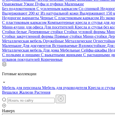
Оранжевые
Узкие
Пуфы и пуфики
Маленькие
Без подлокотников
С усиленным каркасом
Со спинкой
Недоро
Выдерживают 200 кг
Из натуральной кожи
Выдерживают 150 
Недорогие варианты
Черные
С пластиковым каркасом
Из экок
С пластиковым каркасом
Компьютерные кресла и стулья для до
Мини-кухни для офиса
Для посетителей
Кресла и стулья без к
Стойки белые
Деревянные стойки
Стойки угловой формы
Мин
Стойки закругленной формы
Прямые стойки
Мини-стойки
Дер
Металлическая мебель
Оружейные
Металлические
Огнестойк
Маленькие
Для документов
Встраиваемые
Взломостойкие
Для 
Металлическая мебель
Для дома
Мебельные
Сейфы-шкафы
Нед
С полками и нишами
С выкатными ящиками
С распашными д
отзывов покупателей
Коричневые
Готовые коллекции
Мебель для персонала
Мебель для руководителя
Кресла и стуль
Вешалки
Жалюзи
Растения
Наверх