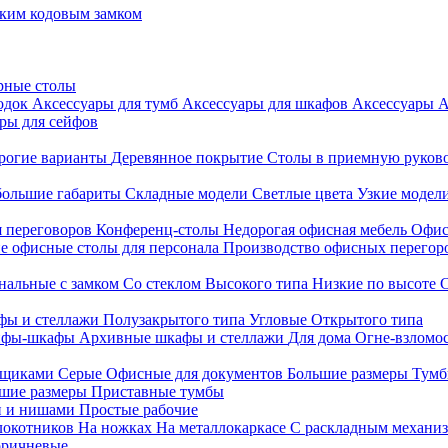
ким кодовым замком
рные столы
родок
Аксессуары для тумб
Аксессуары для шкафов
Аксессуары
А
ры для сейфов
рогие варианты
Деревянное покрытие
Столы в приемную руков
ольшие габариты
Складные модели
Светлые цвета
Узкие модел
я переговоров
Конференц-столы
Недорогая офисная мебель
Офис
е офисные столы для персонала
Производство офисных перегоро
альные с замком
Со стеклом
Высокого типа
Низкие по высоте
фы и стеллажи
Полузакрытого типа
Угловые
Открытого типа
йфы-шкафы
Архивные шкафы и стеллажи
Для дома
Огне-взломо
ящиками
Серые
Офисные для документов
Большие размеры
Тумб
шие размеры
Приставные тумбы
и и нишами
Простые рабочие
локотников
На ножках
На металлокаркасе
С раскладным механи
ричневые