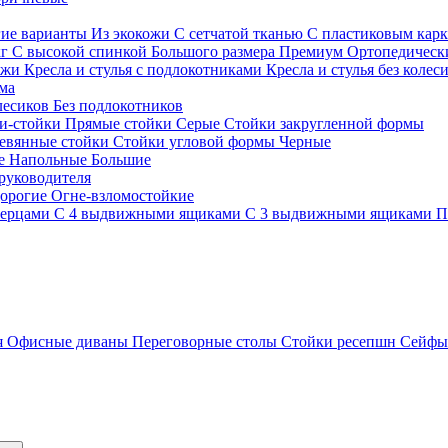
гие варианты
Из экокожи
С сетчатой тканью
С пластиковым кар
кг
С высокой спинкой
Большого размера
Премиум
Ортопедически
ожи
Кресла и стулья с подлокотниками
Кресла и стулья без колес
ма
олесиков
Без подлокотников
и-стойки
Прямые стойки
Серые
Стойки закругленной формы
евянные стойки
Стойки угловой формы
Черные
ие
Напольные
Большие
руководителя
орогие
Огне-взломостойкие
верцами
С 4 выдвижными ящиками
С 3 выдвижными ящиками
П
я
Офисные диваны
Переговорные столы
Стойки ресепшн
Сейф