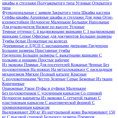
шкафы и стеллажи
Полузакрытого типа
Угловые
Открытого
типа
Функциональные с замком
Закрытого типа
Шкафы кассира
Сейфы-шкафы
Архивные шкафы и стеллажи
Для дома
Огне-
взломостойкие
Недорогие
Маленькие
Большие
Напольные
Для руководителя
Низкие по высоте
Угловые
Темные оттенки
С 4 выдвижными ящиками
С 3 выдвижными
ящиками
Серые
Офисные для документов
Большие размеры
Тумбы белые
Подкатные на колесах
Деревянные и ЛДСП
С распашными дверцами
Греденции
Большие размеры
Приставные тумбы
Греденции
Большие размеры
С выкатными ящиками
С
полками и нишами
Простые рабочие
Из экокожи
Прямые
Для посетителей
Кожаные
Черные
Без
подлокотников
На ножках
На металлокаркасе
С раскладным
механизмом
Мягкие
Полный каталог
Красные
С подлокотниками
Честер
Зеленые
Серые
Бежевые
Из ткани
Коричневые
Оранжевые
Узкие
Пуфы и пуфики
Маленькие
Без подлокотников
С усиленным каркасом
Со спинкой
Недорогие варианты
Из экокожи
С сетчатой тканью
С
пластиковым каркасом
С анатомической формой
С
хромированным каркасом
Выдерживают 200 кг
Из натуральной кожи
Выдерживают 150
кг
С высокой спинкой
Большого размера
Премиум