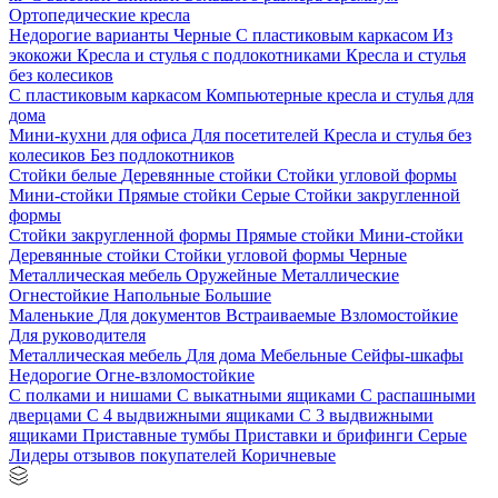
Ортопедические кресла
Недорогие варианты
Черные
С пластиковым каркасом
Из
экокожи
Кресла и стулья с подлокотниками
Кресла и стулья
без колесиков
С пластиковым каркасом
Компьютерные кресла и стулья для
дома
Мини-кухни для офиса
Для посетителей
Кресла и стулья без
колесиков
Без подлокотников
Стойки белые
Деревянные стойки
Стойки угловой формы
Мини-стойки
Прямые стойки
Серые
Стойки закругленной
формы
Стойки закругленной формы
Прямые стойки
Мини-стойки
Деревянные стойки
Стойки угловой формы
Черные
Металлическая мебель
Оружейные
Металлические
Огнестойкие
Напольные
Большие
Маленькие
Для документов
Встраиваемые
Взломостойкие
Для руководителя
Металлическая мебель
Для дома
Мебельные
Сейфы-шкафы
Недорогие
Огне-взломостойкие
С полками и нишами
С выкатными ящиками
С распашными
дверцами
С 4 выдвижными ящиками
С 3 выдвижными
ящиками
Приставные тумбы
Приставки и брифинги
Серые
Лидеры отзывов покупателей
Коричневые