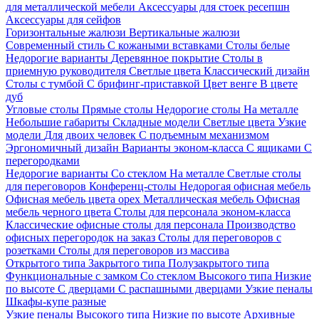
для металлической мебели
Аксессуары для стоек ресепшн
Аксессуары для сейфов
Горизонтальные жалюзи
Вертикальные жалюзи
Современный стиль
С кожаными вставками
Столы белые
Недорогие варианты
Деревянное покрытие
Столы в
приемную руководителя
Светлые цвета
Классический дизайн
Столы с тумбой
С брифинг-приставкой
Цвет венге
В цвете
дуб
Угловые столы
Прямые столы
Недорогие столы
На металле
Небольшие габариты
Складные модели
Светлые цвета
Узкие
модели
Для двоих человек
С подъемным механизмом
Эргономичный дизайн
Варианты эконом-класса
С ящиками
С
перегородками
Недорогие варианты
Со стеклом
На металле
Светлые столы
для переговоров
Конференц-столы
Недорогая офисная мебель
Офисная мебель цвета орех
Металлическая мебель
Офисная
мебель черного цвета
Столы для персонала эконом-класса
Классические офисные столы для персонала
Производство
офисных перегородок на заказ
Столы для переговоров с
розетками
Столы для переговоров из массива
Открытого типа
Закрытого типа
Полузакрытого типа
Функциональные с замком
Со стеклом
Высокого типа
Низкие
по высоте
С дверцами
С распашными дверцами
Узкие пеналы
Шкафы-купе разные
Узкие пеналы
Высокого типа
Низкие по высоте
Архивные