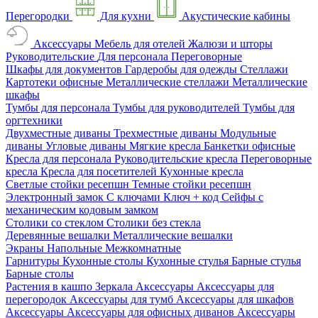
Перегородки
Для кухни
Акустические кабины
Аксессуары
Мебель для отелей
Жалюзи и шторы
Руководительские
Для персонала
Переговорные
Шкафы для документов
Гардеробы для одежды
Стеллажи
Картотеки офисные
Металлические стеллажи
Металлические
шкафы
Тумбы для персонала
Тумбы для руководителей
Тумбы для
оргтехники
Двухместные диваны
Трехместные диваны
Модульные
диваны
Угловые диваны
Мягкие кресла
Банкетки офисные
Кресла для персонала
Руководительские кресла
Переговорные
кресла
Кресла для посетителей
Кухонные кресла
Светлые стойки ресепшн
Темные стойки ресепшн
Электронный замок
С ключами
Ключ + код
Сейфы с
механическим кодовым замком
Столики со стеклом
Столики без стекла
Деревянные вешалки
Металлические вешалки
Экраны
Напольные
Межкомнатные
Гарнитуры
Кухонные столы
Кухонные стулья
Барные стулья
Барные столы
Растения в кашпо
Зеркала
Аксессуары
Аксессуары для
перегородок
Аксессуары для тумб
Аксессуары для шкафов
Аксессуары
Аксессуары для офисных диванов
Аксессуары