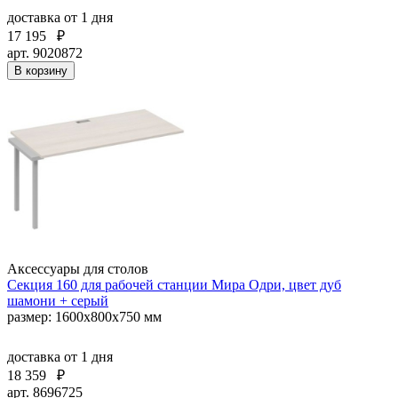
доставка
от 1 дня
17 195
₽
арт. 9020872
В корзину
Аксессуары для столов
Секция 160 для рабочей станции Мира Одри, цвет дуб
шамони + серый
размер: 1600x800x750 мм
доставка
от 1 дня
18 359
₽
арт. 8696725