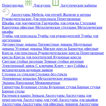
Перегородки
Для кухни
Акустические кабины
Аксессуары
Мебель для отелей
Жалюзи и шторы
Руководительские
Для персонала
Переговорные
Шкафы для документов
Гардеробы для одежды
Стеллажи
Картотеки офисные
Металлические стеллажи
Металлические
шкафы
Тумбы для персонала
Тумбы для руководителей
Тумбы для
оргтехники
Двухместные диваны
Трехместные диваны
Модульные
диваны
Угловые диваны
Мягкие кресла
Банкетки офисные
Кресла для персонала
Руководительские кресла
Переговорные
кресла
Кресла для посетителей
Кухонные кресла
Светлые стойки ресепшн
Темные стойки ресепшн
Электронный замок
С ключами
Ключ + код
Сейфы с
механическим кодовым замком
Столики со стеклом
Столики без стекла
Деревянные вешалки
Металлические вешалки
Экраны
Напольные
Межкомнатные
Гарнитуры
Кухонные столы
Кухонные стулья
Барные стулья
Барные столы
Растения в кашпо
Зеркала
Аксессуары
Аксессуары для
перегородок
Аксессуары для тумб
Аксессуары для шкафов
Аксессуары
Аксессуары для офисных диванов
Аксессуары