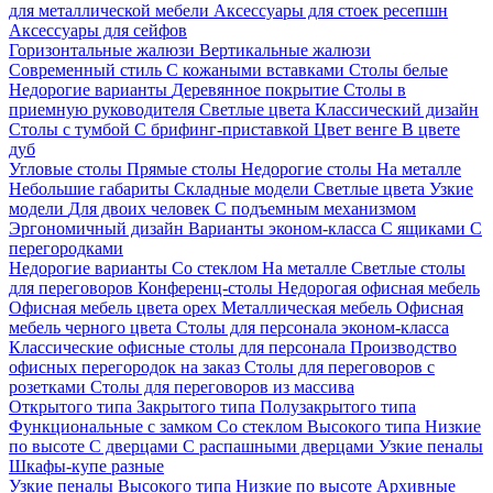
для металлической мебели
Аксессуары для стоек ресепшн
Аксессуары для сейфов
Горизонтальные жалюзи
Вертикальные жалюзи
Современный стиль
С кожаными вставками
Столы белые
Недорогие варианты
Деревянное покрытие
Столы в
приемную руководителя
Светлые цвета
Классический дизайн
Столы с тумбой
С брифинг-приставкой
Цвет венге
В цвете
дуб
Угловые столы
Прямые столы
Недорогие столы
На металле
Небольшие габариты
Складные модели
Светлые цвета
Узкие
модели
Для двоих человек
С подъемным механизмом
Эргономичный дизайн
Варианты эконом-класса
С ящиками
С
перегородками
Недорогие варианты
Со стеклом
На металле
Светлые столы
для переговоров
Конференц-столы
Недорогая офисная мебель
Офисная мебель цвета орех
Металлическая мебель
Офисная
мебель черного цвета
Столы для персонала эконом-класса
Классические офисные столы для персонала
Производство
офисных перегородок на заказ
Столы для переговоров с
розетками
Столы для переговоров из массива
Открытого типа
Закрытого типа
Полузакрытого типа
Функциональные с замком
Со стеклом
Высокого типа
Низкие
по высоте
С дверцами
С распашными дверцами
Узкие пеналы
Шкафы-купе разные
Узкие пеналы
Высокого типа
Низкие по высоте
Архивные