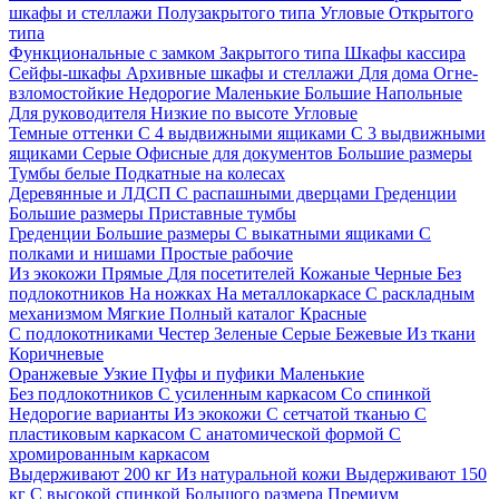
шкафы и стеллажи
Полузакрытого типа
Угловые
Открытого
типа
Функциональные с замком
Закрытого типа
Шкафы кассира
Сейфы-шкафы
Архивные шкафы и стеллажи
Для дома
Огне-
взломостойкие
Недорогие
Маленькие
Большие
Напольные
Для руководителя
Низкие по высоте
Угловые
Темные оттенки
С 4 выдвижными ящиками
С 3 выдвижными
ящиками
Серые
Офисные для документов
Большие размеры
Тумбы белые
Подкатные на колесах
Деревянные и ЛДСП
С распашными дверцами
Греденции
Большие размеры
Приставные тумбы
Греденции
Большие размеры
С выкатными ящиками
С
полками и нишами
Простые рабочие
Из экокожи
Прямые
Для посетителей
Кожаные
Черные
Без
подлокотников
На ножках
На металлокаркасе
С раскладным
механизмом
Мягкие
Полный каталог
Красные
С подлокотниками
Честер
Зеленые
Серые
Бежевые
Из ткани
Коричневые
Оранжевые
Узкие
Пуфы и пуфики
Маленькие
Без подлокотников
С усиленным каркасом
Со спинкой
Недорогие варианты
Из экокожи
С сетчатой тканью
С
пластиковым каркасом
С анатомической формой
С
хромированным каркасом
Выдерживают 200 кг
Из натуральной кожи
Выдерживают 150
кг
С высокой спинкой
Большого размера
Премиум