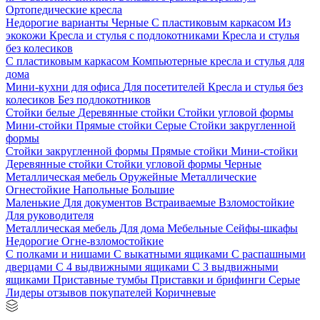
Ортопедические кресла
Недорогие варианты
Черные
С пластиковым каркасом
Из
экокожи
Кресла и стулья с подлокотниками
Кресла и стулья
без колесиков
С пластиковым каркасом
Компьютерные кресла и стулья для
дома
Мини-кухни для офиса
Для посетителей
Кресла и стулья без
колесиков
Без подлокотников
Стойки белые
Деревянные стойки
Стойки угловой формы
Мини-стойки
Прямые стойки
Серые
Стойки закругленной
формы
Стойки закругленной формы
Прямые стойки
Мини-стойки
Деревянные стойки
Стойки угловой формы
Черные
Металлическая мебель
Оружейные
Металлические
Огнестойкие
Напольные
Большие
Маленькие
Для документов
Встраиваемые
Взломостойкие
Для руководителя
Металлическая мебель
Для дома
Мебельные
Сейфы-шкафы
Недорогие
Огне-взломостойкие
С полками и нишами
С выкатными ящиками
С распашными
дверцами
С 4 выдвижными ящиками
С 3 выдвижными
ящиками
Приставные тумбы
Приставки и брифинги
Серые
Лидеры отзывов покупателей
Коричневые