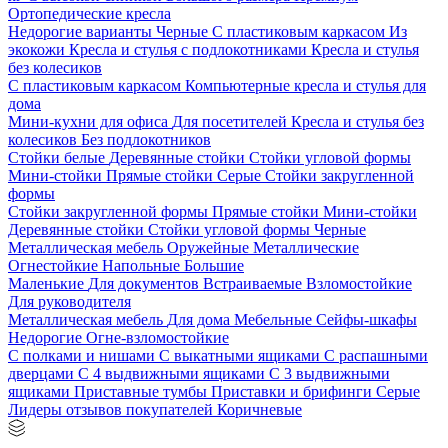
Ортопедические кресла
Недорогие варианты
Черные
С пластиковым каркасом
Из
экокожи
Кресла и стулья с подлокотниками
Кресла и стулья
без колесиков
С пластиковым каркасом
Компьютерные кресла и стулья для
дома
Мини-кухни для офиса
Для посетителей
Кресла и стулья без
колесиков
Без подлокотников
Стойки белые
Деревянные стойки
Стойки угловой формы
Мини-стойки
Прямые стойки
Серые
Стойки закругленной
формы
Стойки закругленной формы
Прямые стойки
Мини-стойки
Деревянные стойки
Стойки угловой формы
Черные
Металлическая мебель
Оружейные
Металлические
Огнестойкие
Напольные
Большие
Маленькие
Для документов
Встраиваемые
Взломостойкие
Для руководителя
Металлическая мебель
Для дома
Мебельные
Сейфы-шкафы
Недорогие
Огне-взломостойкие
С полками и нишами
С выкатными ящиками
С распашными
дверцами
С 4 выдвижными ящиками
С 3 выдвижными
ящиками
Приставные тумбы
Приставки и брифинги
Серые
Лидеры отзывов покупателей
Коричневые