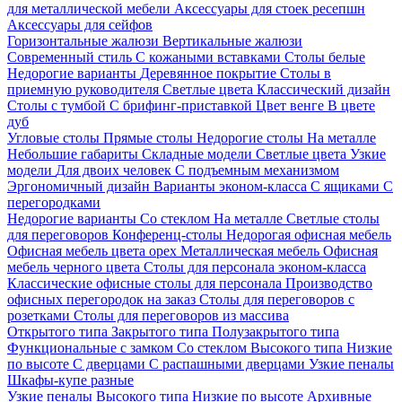
для металлической мебели
Аксессуары для стоек ресепшн
Аксессуары для сейфов
Горизонтальные жалюзи
Вертикальные жалюзи
Современный стиль
С кожаными вставками
Столы белые
Недорогие варианты
Деревянное покрытие
Столы в
приемную руководителя
Светлые цвета
Классический дизайн
Столы с тумбой
С брифинг-приставкой
Цвет венге
В цвете
дуб
Угловые столы
Прямые столы
Недорогие столы
На металле
Небольшие габариты
Складные модели
Светлые цвета
Узкие
модели
Для двоих человек
С подъемным механизмом
Эргономичный дизайн
Варианты эконом-класса
С ящиками
С
перегородками
Недорогие варианты
Со стеклом
На металле
Светлые столы
для переговоров
Конференц-столы
Недорогая офисная мебель
Офисная мебель цвета орех
Металлическая мебель
Офисная
мебель черного цвета
Столы для персонала эконом-класса
Классические офисные столы для персонала
Производство
офисных перегородок на заказ
Столы для переговоров с
розетками
Столы для переговоров из массива
Открытого типа
Закрытого типа
Полузакрытого типа
Функциональные с замком
Со стеклом
Высокого типа
Низкие
по высоте
С дверцами
С распашными дверцами
Узкие пеналы
Шкафы-купе разные
Узкие пеналы
Высокого типа
Низкие по высоте
Архивные