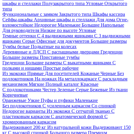
шкафы и стеллажи
Полузакрытого типа
Угловые
Открытого
типа
Функциональные с замком
Закрытого типа
Шкафы кассира
Сейфы-шкафы
Архивные шкафы и стеллажи
Для дома
Огне-
взломостойкие
Недорогие
Маленькие
Большие
Напольные
Для руководителя
Низкие по высоте
Угловые
Темные оттенки
С 4 выдвижными ящиками
С 3 выдвижными
ящиками
Серые
Офисные для документов
Большие размеры
Тумбы белые
Подкатные на колесах
Деревянные и ЛДСП
С распашными дверцами
Греденции
Большие размеры
Приставные тумбы
Греденции
Большие размеры
С выкатными ящиками
С
полками и нишами
Простые рабочие
Из экокожи
Прямые
Для посетителей
Кожаные
Черные
Без
подлокотников
На ножках
На металлокаркасе
С раскладным
механизмом
Мягкие
Полный каталог
Красные
С подлокотниками
Честер
Зеленые
Серые
Бежевые
Из ткани
Коричневые
Оранжевые
Узкие
Пуфы и пуфики
Маленькие
Без подлокотников
С усиленным каркасом
Со спинкой
Недорогие варианты
Из экокожи
С сетчатой тканью
С
пластиковым каркасом
С анатомической формой
С
хромированным каркасом
Выдерживают 200 кг
Из натуральной кожи
Выдерживают 150
кг
С высокой спинкой
Большого размера
Премиум