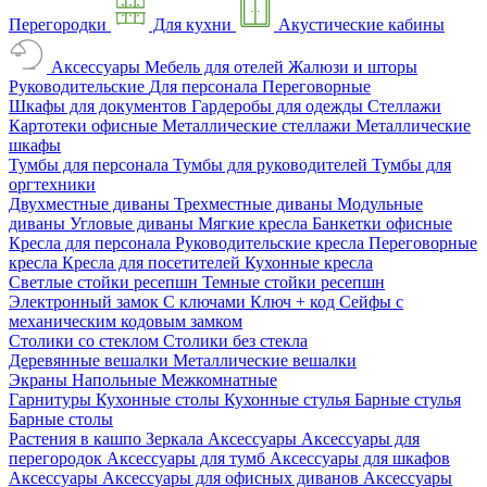
Перегородки
Для кухни
Акустические кабины
Аксессуары
Мебель для отелей
Жалюзи и шторы
Руководительские
Для персонала
Переговорные
Шкафы для документов
Гардеробы для одежды
Стеллажи
Картотеки офисные
Металлические стеллажи
Металлические
шкафы
Тумбы для персонала
Тумбы для руководителей
Тумбы для
оргтехники
Двухместные диваны
Трехместные диваны
Модульные
диваны
Угловые диваны
Мягкие кресла
Банкетки офисные
Кресла для персонала
Руководительские кресла
Переговорные
кресла
Кресла для посетителей
Кухонные кресла
Светлые стойки ресепшн
Темные стойки ресепшн
Электронный замок
С ключами
Ключ + код
Сейфы с
механическим кодовым замком
Столики со стеклом
Столики без стекла
Деревянные вешалки
Металлические вешалки
Экраны
Напольные
Межкомнатные
Гарнитуры
Кухонные столы
Кухонные стулья
Барные стулья
Барные столы
Растения в кашпо
Зеркала
Аксессуары
Аксессуары для
перегородок
Аксессуары для тумб
Аксессуары для шкафов
Аксессуары
Аксессуары для офисных диванов
Аксессуары