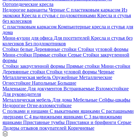
Ортопедические кресла
Недорогие варианты
Черные
С пластиковым каркасом
Из
экокожи
Кресла и стулья с подлокотниками
Кресла и стулья
без колесиков
С пластиковым каркасом
Компьютерные кресла и стулья для
дома
Мини-кухни для офиса
Для посетителей
Кресла и стулья без
колесиков
Без подлокотников
Стойки белые
Деревянные стойки
Стойки угловой формы
Мини-стойки
Прямые стойки
Серые
Стойки закругленной
формы
Стойки закругленной формы
Прямые стойки
Мини-стойки
Деревянные стойки
Стойки угловой формы
Черные
Металлическая мебель
Оружейные
Металлические
Огнестойкие
Напольные
Большие
Маленькие
Для документов
Встраиваемые
Взломостойкие
Для руководителя
Металлическая мебель
Для дома
Мебельные
Сейфы-шкафы
Недорогие
Огне-взломостойкие
С полками и нишами
С выкатными ящиками
С распашными
дверцами
С 4 выдвижными ящиками
С 3 выдвижными
ящиками
Приставные тумбы
Приставки и брифинги
Серые
Лидеры отзывов покупателей
Коричневые