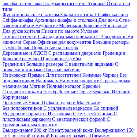
шкафы и стеллажи
Полузакрытого типа
Угловые
Открытого
типа
Функциональные с замком
Закрытого типа
Шкафы кассира
Сейфы-шкафы
Архивные шкафы и стеллажи
Для дома
Огне-
взломостойкие
Недорогие
Маленькие
Большие
Напольные
Для руководителя
Низкие по высоте
Угловые
Темные оттенки
С 4 выдвижными ящиками
С 3 выдвижными
ящиками
Серые
Офисные для документов
Большие размеры
Тумбы белые
Подкатные на колесах
Деревянные и ЛДСП
С распашными дверцами
Греденции
Большие размеры
Приставные тумбы
Греденции
Большие размеры
С выкатными ящиками
С
полками и нишами
Простые рабочие
Из экокожи
Прямые
Для посетителей
Кожаные
Черные
Без
подлокотников
На ножках
На металлокаркасе
С раскладным
механизмом
Мягкие
Полный каталог
Красные
С подлокотниками
Честер
Зеленые
Серые
Бежевые
Из ткани
Коричневые
Оранжевые
Узкие
Пуфы и пуфики
Маленькие
Без подлокотников
С усиленным каркасом
Со спинкой
Недорогие варианты
Из экокожи
С сетчатой тканью
С
пластиковым каркасом
С анатомической формой
С
хромированным каркасом
Выдерживают 200 кг
Из натуральной кожи
Выдерживают 150
кг
С высокой спинкой
Большого размера
Премиум