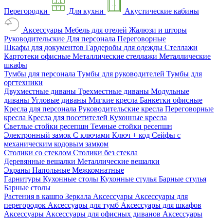
Перегородки
Для кухни
Акустические кабины
Аксессуары
Мебель для отелей
Жалюзи и шторы
Руководительские
Для персонала
Переговорные
Шкафы для документов
Гардеробы для одежды
Стеллажи
Картотеки офисные
Металлические стеллажи
Металлические
шкафы
Тумбы для персонала
Тумбы для руководителей
Тумбы для
оргтехники
Двухместные диваны
Трехместные диваны
Модульные
диваны
Угловые диваны
Мягкие кресла
Банкетки офисные
Кресла для персонала
Руководительские кресла
Переговорные
кресла
Кресла для посетителей
Кухонные кресла
Светлые стойки ресепшн
Темные стойки ресепшн
Электронный замок
С ключами
Ключ + код
Сейфы с
механическим кодовым замком
Столики со стеклом
Столики без стекла
Деревянные вешалки
Металлические вешалки
Экраны
Напольные
Межкомнатные
Гарнитуры
Кухонные столы
Кухонные стулья
Барные стулья
Барные столы
Растения в кашпо
Зеркала
Аксессуары
Аксессуары для
перегородок
Аксессуары для тумб
Аксессуары для шкафов
Аксессуары
Аксессуары для офисных диванов
Аксессуары