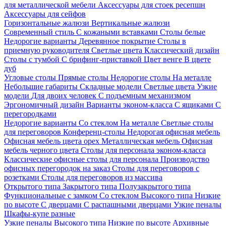
для металлической мебели
Аксессуары для стоек ресепшн
Аксессуары для сейфов
Горизонтальные жалюзи
Вертикальные жалюзи
Современный стиль
С кожаными вставками
Столы белые
Недорогие варианты
Деревянное покрытие
Столы в
приемную руководителя
Светлые цвета
Классический дизайн
Столы с тумбой
С брифинг-приставкой
Цвет венге
В цвете
дуб
Угловые столы
Прямые столы
Недорогие столы
На металле
Небольшие габариты
Складные модели
Светлые цвета
Узкие
модели
Для двоих человек
С подъемным механизмом
Эргономичный дизайн
Варианты эконом-класса
С ящиками
С
перегородками
Недорогие варианты
Со стеклом
На металле
Светлые столы
для переговоров
Конференц-столы
Недорогая офисная мебель
Офисная мебель цвета орех
Металлическая мебель
Офисная
мебель черного цвета
Столы для персонала эконом-класса
Классические офисные столы для персонала
Производство
офисных перегородок на заказ
Столы для переговоров с
розетками
Столы для переговоров из массива
Открытого типа
Закрытого типа
Полузакрытого типа
Функциональные с замком
Со стеклом
Высокого типа
Низкие
по высоте
С дверцами
С распашными дверцами
Узкие пеналы
Шкафы-купе разные
Узкие пеналы
Высокого типа
Низкие по высоте
Архивные