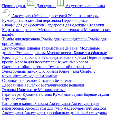
Перегородки
Для кухни
Акустические кабины
Аксессуары
Мебель для отелей
Жалюзи и шторы
Руководительские
Для персонала
Переговорные
Шкафы для документов
Гардеробы для одежды
Стеллажи
Картотеки офисные
Металлические стеллажи
Металлические
шкафы
Тумбы для персонала
Тумбы для руководителей
Тумбы для
оргтехники
Двухместные диваны
Трехместные диваны
Модульные
диваны
Угловые диваны
Мягкие кресла
Банкетки офисные
Кресла для персонала
Руководительские кресла
Переговорные
кресла
Кресла для посетителей
Кухонные кресла
Светлые стойки ресепшн
Темные стойки ресепшн
Электронный замок
С ключами
Ключ + код
Сейфы с
механическим кодовым замком
Столики со стеклом
Столики без стекла
Деревянные вешалки
Металлические вешалки
Экраны
Напольные
Межкомнатные
Гарнитуры
Кухонные столы
Кухонные стулья
Барные стулья
Барные столы
Растения в кашпо
Зеркала
Аксессуары
Аксессуары для
перегородок
Аксессуары для тумб
Аксессуары для шкафов
Аксессуары
Аксессуары для офисных диванов
Аксессуары