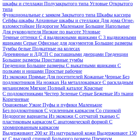
шкафы и стеллажи
Полузакрытого типа
Угловые
Открытого
типа
Функциональные с замком
Закрытого типа
Шкафы кассира
Сейфы-шкафы
Архивные шкафы и стеллажи
Для дома
Огне-
взломостойкие
Недорогие
Маленькие
Большие
Напольные
Для руководителя
Низкие по высоте
Угловые
Темные оттенки
С 4 выдвижными ящиками
С 3 выдвижными
ящиками
Серые
Офисные для документов
Большие размеры
Тумбы белые
Подкатные на колесах
Деревянные и ЛДСП
С распашными дверцами
Греденции
Большие размеры
Приставные тумбы
Греденции
Большие размеры
С выкатными ящиками
С
полками и нишами
Простые рабочие
Из экокожи
Прямые
Для посетителей
Кожаные
Черные
Без
подлокотников
На ножках
На металлокаркасе
С раскладным
механизмом
Мягкие
Полный каталог
Красные
С подлокотниками
Честер
Зеленые
Серые
Бежевые
Из ткани
Коричневые
Оранжевые
Узкие
Пуфы и пуфики
Маленькие
Без подлокотников
С усиленным каркасом
Со спинкой
Недорогие варианты
Из экокожи
С сетчатой тканью
С
пластиковым каркасом
С анатомической формой
С
хромированным каркасом
Выдерживают 200 кг
Из натуральной кожи
Выдерживают 150
кг
С высокой спинкой
Большого размера
Премиум