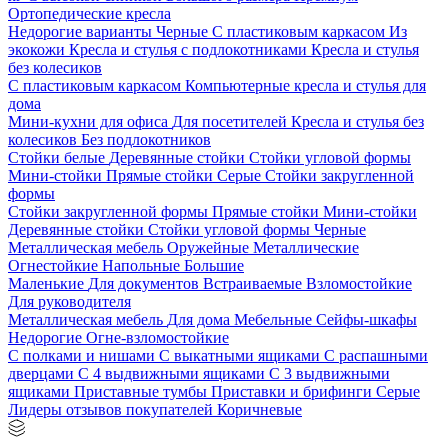
Ортопедические кресла
Недорогие варианты
Черные
С пластиковым каркасом
Из
экокожи
Кресла и стулья с подлокотниками
Кресла и стулья
без колесиков
С пластиковым каркасом
Компьютерные кресла и стулья для
дома
Мини-кухни для офиса
Для посетителей
Кресла и стулья без
колесиков
Без подлокотников
Стойки белые
Деревянные стойки
Стойки угловой формы
Мини-стойки
Прямые стойки
Серые
Стойки закругленной
формы
Стойки закругленной формы
Прямые стойки
Мини-стойки
Деревянные стойки
Стойки угловой формы
Черные
Металлическая мебель
Оружейные
Металлические
Огнестойкие
Напольные
Большие
Маленькие
Для документов
Встраиваемые
Взломостойкие
Для руководителя
Металлическая мебель
Для дома
Мебельные
Сейфы-шкафы
Недорогие
Огне-взломостойкие
С полками и нишами
С выкатными ящиками
С распашными
дверцами
С 4 выдвижными ящиками
С 3 выдвижными
ящиками
Приставные тумбы
Приставки и брифинги
Серые
Лидеры отзывов покупателей
Коричневые