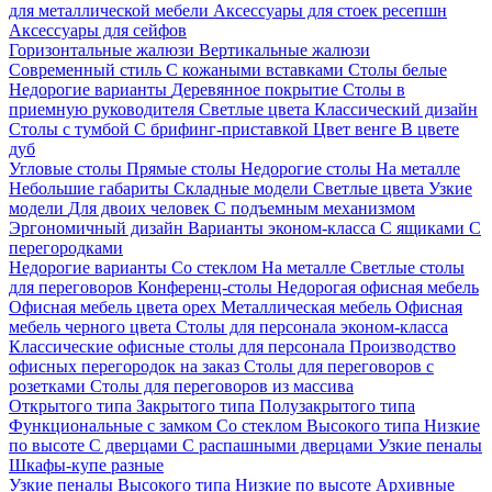
для металлической мебели
Аксессуары для стоек ресепшн
Аксессуары для сейфов
Горизонтальные жалюзи
Вертикальные жалюзи
Современный стиль
С кожаными вставками
Столы белые
Недорогие варианты
Деревянное покрытие
Столы в
приемную руководителя
Светлые цвета
Классический дизайн
Столы с тумбой
С брифинг-приставкой
Цвет венге
В цвете
дуб
Угловые столы
Прямые столы
Недорогие столы
На металле
Небольшие габариты
Складные модели
Светлые цвета
Узкие
модели
Для двоих человек
С подъемным механизмом
Эргономичный дизайн
Варианты эконом-класса
С ящиками
С
перегородками
Недорогие варианты
Со стеклом
На металле
Светлые столы
для переговоров
Конференц-столы
Недорогая офисная мебель
Офисная мебель цвета орех
Металлическая мебель
Офисная
мебель черного цвета
Столы для персонала эконом-класса
Классические офисные столы для персонала
Производство
офисных перегородок на заказ
Столы для переговоров с
розетками
Столы для переговоров из массива
Открытого типа
Закрытого типа
Полузакрытого типа
Функциональные с замком
Со стеклом
Высокого типа
Низкие
по высоте
С дверцами
С распашными дверцами
Узкие пеналы
Шкафы-купе разные
Узкие пеналы
Высокого типа
Низкие по высоте
Архивные