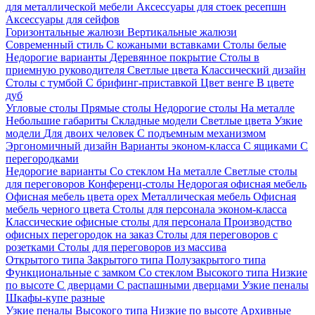
для металлической мебели
Аксессуары для стоек ресепшн
Аксессуары для сейфов
Горизонтальные жалюзи
Вертикальные жалюзи
Современный стиль
С кожаными вставками
Столы белые
Недорогие варианты
Деревянное покрытие
Столы в
приемную руководителя
Светлые цвета
Классический дизайн
Столы с тумбой
С брифинг-приставкой
Цвет венге
В цвете
дуб
Угловые столы
Прямые столы
Недорогие столы
На металле
Небольшие габариты
Складные модели
Светлые цвета
Узкие
модели
Для двоих человек
С подъемным механизмом
Эргономичный дизайн
Варианты эконом-класса
С ящиками
С
перегородками
Недорогие варианты
Со стеклом
На металле
Светлые столы
для переговоров
Конференц-столы
Недорогая офисная мебель
Офисная мебель цвета орех
Металлическая мебель
Офисная
мебель черного цвета
Столы для персонала эконом-класса
Классические офисные столы для персонала
Производство
офисных перегородок на заказ
Столы для переговоров с
розетками
Столы для переговоров из массива
Открытого типа
Закрытого типа
Полузакрытого типа
Функциональные с замком
Со стеклом
Высокого типа
Низкие
по высоте
С дверцами
С распашными дверцами
Узкие пеналы
Шкафы-купе разные
Узкие пеналы
Высокого типа
Низкие по высоте
Архивные