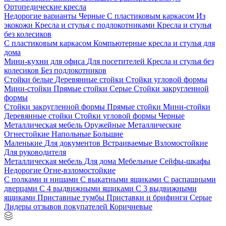
Ортопедические кресла
Недорогие варианты
Черные
С пластиковым каркасом
Из
экокожи
Кресла и стулья с подлокотниками
Кресла и стулья
без колесиков
С пластиковым каркасом
Компьютерные кресла и стулья для
дома
Мини-кухни для офиса
Для посетителей
Кресла и стулья без
колесиков
Без подлокотников
Стойки белые
Деревянные стойки
Стойки угловой формы
Мини-стойки
Прямые стойки
Серые
Стойки закругленной
формы
Стойки закругленной формы
Прямые стойки
Мини-стойки
Деревянные стойки
Стойки угловой формы
Черные
Металлическая мебель
Оружейные
Металлические
Огнестойкие
Напольные
Большие
Маленькие
Для документов
Встраиваемые
Взломостойкие
Для руководителя
Металлическая мебель
Для дома
Мебельные
Сейфы-шкафы
Недорогие
Огне-взломостойкие
С полками и нишами
С выкатными ящиками
С распашными
дверцами
С 4 выдвижными ящиками
С 3 выдвижными
ящиками
Приставные тумбы
Приставки и брифинги
Серые
Лидеры отзывов покупателей
Коричневые