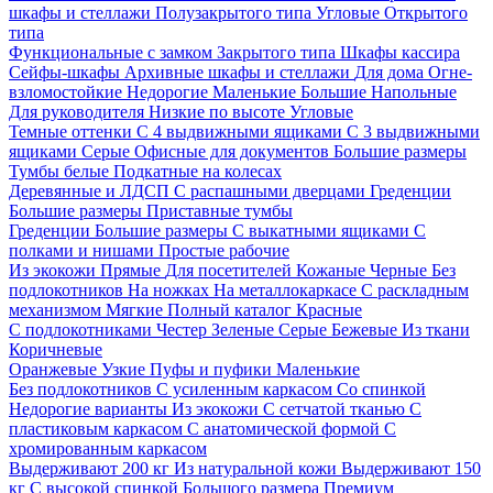
шкафы и стеллажи
Полузакрытого типа
Угловые
Открытого
типа
Функциональные с замком
Закрытого типа
Шкафы кассира
Сейфы-шкафы
Архивные шкафы и стеллажи
Для дома
Огне-
взломостойкие
Недорогие
Маленькие
Большие
Напольные
Для руководителя
Низкие по высоте
Угловые
Темные оттенки
С 4 выдвижными ящиками
С 3 выдвижными
ящиками
Серые
Офисные для документов
Большие размеры
Тумбы белые
Подкатные на колесах
Деревянные и ЛДСП
С распашными дверцами
Греденции
Большие размеры
Приставные тумбы
Греденции
Большие размеры
С выкатными ящиками
С
полками и нишами
Простые рабочие
Из экокожи
Прямые
Для посетителей
Кожаные
Черные
Без
подлокотников
На ножках
На металлокаркасе
С раскладным
механизмом
Мягкие
Полный каталог
Красные
С подлокотниками
Честер
Зеленые
Серые
Бежевые
Из ткани
Коричневые
Оранжевые
Узкие
Пуфы и пуфики
Маленькие
Без подлокотников
С усиленным каркасом
Со спинкой
Недорогие варианты
Из экокожи
С сетчатой тканью
С
пластиковым каркасом
С анатомической формой
С
хромированным каркасом
Выдерживают 200 кг
Из натуральной кожи
Выдерживают 150
кг
С высокой спинкой
Большого размера
Премиум