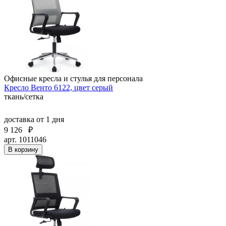
Офисные кресла и стулья для персонала
Кресло Венто 6122, цвет серый
ткань/сетка
доставка
от 1 дня
9 126
₽
арт. 1011046
В корзину