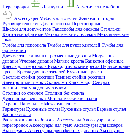
Перегородки
Для кухни
Акустические кабины
Аксессуары
Мебель для отелей
Жалюзи и шторы
Руководительские
Для персонала
Переговорные
Шкафы для документов
Гардеробы для одежды
Стеллажи
Картотеки офисные
Металлические стеллажи
Металлические
шкафы
Тумбы для персонала
Тумбы для руководителей
Тумбы для
оргтехники
Двухместные диваны
Трехместные диваны
Модульные
диваны
Угловые диваны
Мягкие кресла
Банкетки офисные
Кресла для персонала
Руководительские кресла
Переговорные
кресла
Кресла для посетителей
Кухонные кресла
Светлые стойки ресепшн
Темные стойки ресепшн
Электронный замок
С ключами
Ключ + код
Сейфы с
механическим кодовым замком
Столики со стеклом
Столики без стекла
Деревянные вешалки
Металлические вешалки
Экраны
Напольные
Межкомнатные
Гарнитуры
Кухонные столы
Кухонные стулья
Барные стулья
Барные столы
Растения в кашпо
Зеркала
Аксессуары
Аксессуары для
перегородок
Аксессуары для тумб
Аксессуары для шкафов
Аксессуары
Аксессуары для офисных диванов
Аксессуары