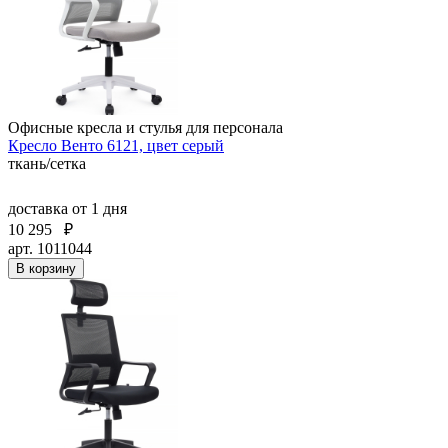
Офисные кресла и стулья для персонала
Кресло Венто 6121, цвет серый
ткань/сетка
доставка
от 1 дня
10 295
₽
арт. 1011044
В корзину