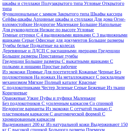
шкафы и стеллажи
Полузакрытого типа
Угловые
Открытого
типа
Функциональные с замком
Закрытого типа
Шкафы кассира
Сейфы-шкафы
Архивные шкафы и стеллажи
Для дома
Огне-
взломостойкие
Недорогие
Маленькие
Большие
Напольные
Для руководителя
Низкие по высоте
Угловые
Темные оттенки
С 4 выдвижными ящиками
С 3 выдвижными
ящиками
Серые
Офисные для документов
Большие размеры
Тумбы белые
Подкатные на колесах
Деревянные и ЛДСП
С распашными дверцами
Греденции
Большие размеры
Приставные тумбы
Греденции
Большие размеры
С выкатными ящиками
С
полками и нишами
Простые рабочие
Из экокожи
Прямые
Для посетителей
Кожаные
Черные
Без
подлокотников
На ножках
На металлокаркасе
С раскладным
механизмом
Мягкие
Полный каталог
Красные
С подлокотниками
Честер
Зеленые
Серые
Бежевые
Из ткани
Коричневые
Оранжевые
Узкие
Пуфы и пуфики
Маленькие
Без подлокотников
С усиленным каркасом
Со спинкой
Недорогие варианты
Из экокожи
С сетчатой тканью
С
пластиковым каркасом
С анатомической формой
С
хромированным каркасом
Выдерживают 200 кг
Из натуральной кожи
Выдерживают 150
кг
С высокой спинкой
Большого размера
Премиум