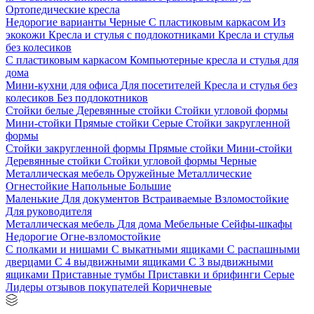
Ортопедические кресла
Недорогие варианты
Черные
С пластиковым каркасом
Из
экокожи
Кресла и стулья с подлокотниками
Кресла и стулья
без колесиков
С пластиковым каркасом
Компьютерные кресла и стулья для
дома
Мини-кухни для офиса
Для посетителей
Кресла и стулья без
колесиков
Без подлокотников
Стойки белые
Деревянные стойки
Стойки угловой формы
Мини-стойки
Прямые стойки
Серые
Стойки закругленной
формы
Стойки закругленной формы
Прямые стойки
Мини-стойки
Деревянные стойки
Стойки угловой формы
Черные
Металлическая мебель
Оружейные
Металлические
Огнестойкие
Напольные
Большие
Маленькие
Для документов
Встраиваемые
Взломостойкие
Для руководителя
Металлическая мебель
Для дома
Мебельные
Сейфы-шкафы
Недорогие
Огне-взломостойкие
С полками и нишами
С выкатными ящиками
С распашными
дверцами
С 4 выдвижными ящиками
С 3 выдвижными
ящиками
Приставные тумбы
Приставки и брифинги
Серые
Лидеры отзывов покупателей
Коричневые