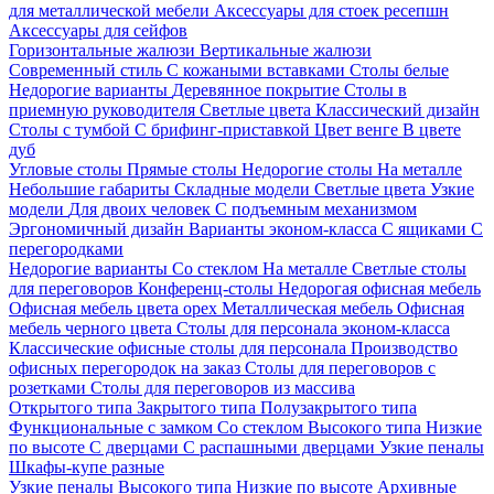
для металлической мебели
Аксессуары для стоек ресепшн
Аксессуары для сейфов
Горизонтальные жалюзи
Вертикальные жалюзи
Современный стиль
С кожаными вставками
Столы белые
Недорогие варианты
Деревянное покрытие
Столы в
приемную руководителя
Светлые цвета
Классический дизайн
Столы с тумбой
С брифинг-приставкой
Цвет венге
В цвете
дуб
Угловые столы
Прямые столы
Недорогие столы
На металле
Небольшие габариты
Складные модели
Светлые цвета
Узкие
модели
Для двоих человек
С подъемным механизмом
Эргономичный дизайн
Варианты эконом-класса
С ящиками
С
перегородками
Недорогие варианты
Со стеклом
На металле
Светлые столы
для переговоров
Конференц-столы
Недорогая офисная мебель
Офисная мебель цвета орех
Металлическая мебель
Офисная
мебель черного цвета
Столы для персонала эконом-класса
Классические офисные столы для персонала
Производство
офисных перегородок на заказ
Столы для переговоров с
розетками
Столы для переговоров из массива
Открытого типа
Закрытого типа
Полузакрытого типа
Функциональные с замком
Со стеклом
Высокого типа
Низкие
по высоте
С дверцами
С распашными дверцами
Узкие пеналы
Шкафы-купе разные
Узкие пеналы
Высокого типа
Низкие по высоте
Архивные