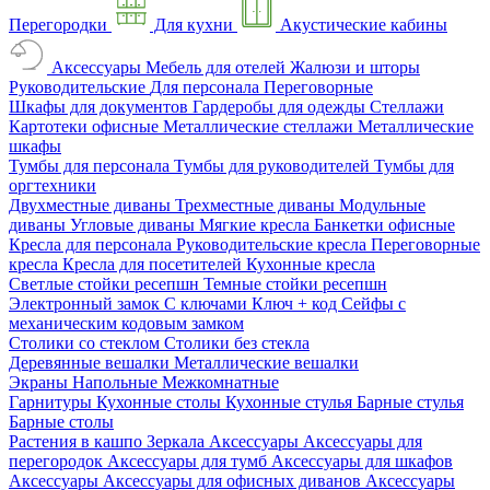
Перегородки
Для кухни
Акустические кабины
Аксессуары
Мебель для отелей
Жалюзи и шторы
Руководительские
Для персонала
Переговорные
Шкафы для документов
Гардеробы для одежды
Стеллажи
Картотеки офисные
Металлические стеллажи
Металлические
шкафы
Тумбы для персонала
Тумбы для руководителей
Тумбы для
оргтехники
Двухместные диваны
Трехместные диваны
Модульные
диваны
Угловые диваны
Мягкие кресла
Банкетки офисные
Кресла для персонала
Руководительские кресла
Переговорные
кресла
Кресла для посетителей
Кухонные кресла
Светлые стойки ресепшн
Темные стойки ресепшн
Электронный замок
С ключами
Ключ + код
Сейфы с
механическим кодовым замком
Столики со стеклом
Столики без стекла
Деревянные вешалки
Металлические вешалки
Экраны
Напольные
Межкомнатные
Гарнитуры
Кухонные столы
Кухонные стулья
Барные стулья
Барные столы
Растения в кашпо
Зеркала
Аксессуары
Аксессуары для
перегородок
Аксессуары для тумб
Аксессуары для шкафов
Аксессуары
Аксессуары для офисных диванов
Аксессуары