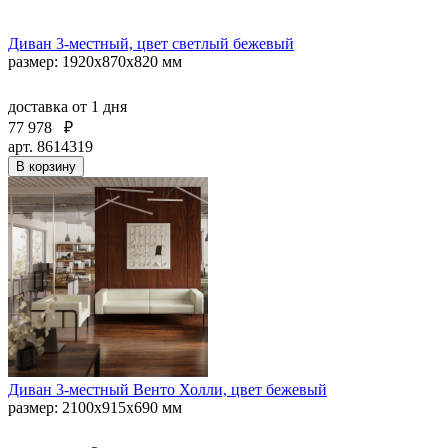
Диван 3-местный, цвет светлый бежевый
размер: 1920х870х820 мм
доставка
от 1 дня
77 978
₽
арт. 8614319
В корзину
Диван 3-местный Венто Холли, цвет бежевый
размер: 2100х915х690 мм