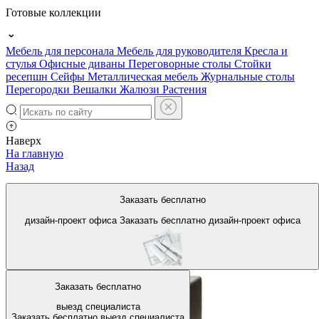
Готовые коллекции
Мебель для персонала
Мебель для руководителя
Кресла и
стулья
Офисные диваны
Переговорные столы
Стойки
ресепшн
Сейфы
Металлическая мебель
Журнальные столы
Перегородки
Вешалки
Жалюзи
Растения
Наверх
На главную
Назад
Белые офисные диваны
Заказать бесплатно
дизайн-проект офиса
Заказать бесплатно
дизайн-проект офиса
Заказать бесплатно
выезд специалиста
Заказать бесплатно
выезд специалиста