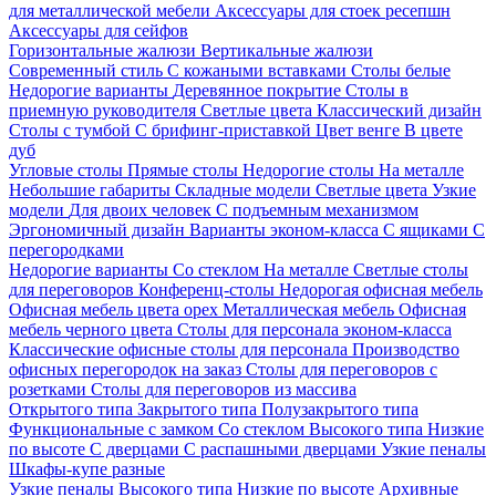
для металлической мебели
Аксессуары для стоек ресепшн
Аксессуары для сейфов
Горизонтальные жалюзи
Вертикальные жалюзи
Современный стиль
С кожаными вставками
Столы белые
Недорогие варианты
Деревянное покрытие
Столы в
приемную руководителя
Светлые цвета
Классический дизайн
Столы с тумбой
С брифинг-приставкой
Цвет венге
В цвете
дуб
Угловые столы
Прямые столы
Недорогие столы
На металле
Небольшие габариты
Складные модели
Светлые цвета
Узкие
модели
Для двоих человек
С подъемным механизмом
Эргономичный дизайн
Варианты эконом-класса
С ящиками
С
перегородками
Недорогие варианты
Со стеклом
На металле
Светлые столы
для переговоров
Конференц-столы
Недорогая офисная мебель
Офисная мебель цвета орех
Металлическая мебель
Офисная
мебель черного цвета
Столы для персонала эконом-класса
Классические офисные столы для персонала
Производство
офисных перегородок на заказ
Столы для переговоров с
розетками
Столы для переговоров из массива
Открытого типа
Закрытого типа
Полузакрытого типа
Функциональные с замком
Со стеклом
Высокого типа
Низкие
по высоте
С дверцами
С распашными дверцами
Узкие пеналы
Шкафы-купе разные
Узкие пеналы
Высокого типа
Низкие по высоте
Архивные