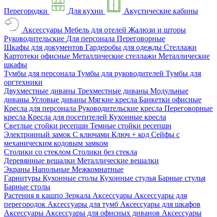
Перегородки
Для кухни
Акустические кабины
Аксессуары
Мебель для отелей
Жалюзи и шторы
Руководительские
Для персонала
Переговорные
Шкафы для документов
Гардеробы для одежды
Стеллажи
Картотеки офисные
Металлические стеллажи
Металлические
шкафы
Тумбы для персонала
Тумбы для руководителей
Тумбы для
оргтехники
Двухместные диваны
Трехместные диваны
Модульные
диваны
Угловые диваны
Мягкие кресла
Банкетки офисные
Кресла для персонала
Руководительские кресла
Переговорные
кресла
Кресла для посетителей
Кухонные кресла
Светлые стойки ресепшн
Темные стойки ресепшн
Электронный замок
С ключами
Ключ + код
Сейфы с
механическим кодовым замком
Столики со стеклом
Столики без стекла
Деревянные вешалки
Металлические вешалки
Экраны
Напольные
Межкомнатные
Гарнитуры
Кухонные столы
Кухонные стулья
Барные стулья
Барные столы
Растения в кашпо
Зеркала
Аксессуары
Аксессуары для
перегородок
Аксессуары для тумб
Аксессуары для шкафов
Аксессуары
Аксессуары для офисных диванов
Аксессуары