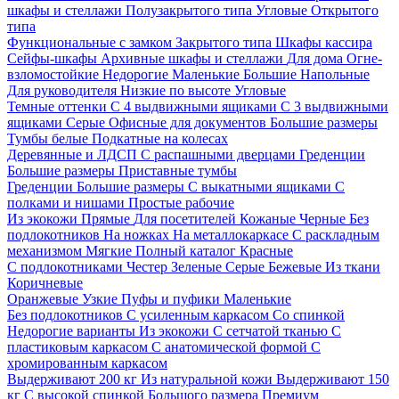
шкафы и стеллажи
Полузакрытого типа
Угловые
Открытого
типа
Функциональные с замком
Закрытого типа
Шкафы кассира
Сейфы-шкафы
Архивные шкафы и стеллажи
Для дома
Огне-
взломостойкие
Недорогие
Маленькие
Большие
Напольные
Для руководителя
Низкие по высоте
Угловые
Темные оттенки
С 4 выдвижными ящиками
С 3 выдвижными
ящиками
Серые
Офисные для документов
Большие размеры
Тумбы белые
Подкатные на колесах
Деревянные и ЛДСП
С распашными дверцами
Греденции
Большие размеры
Приставные тумбы
Греденции
Большие размеры
С выкатными ящиками
С
полками и нишами
Простые рабочие
Из экокожи
Прямые
Для посетителей
Кожаные
Черные
Без
подлокотников
На ножках
На металлокаркасе
С раскладным
механизмом
Мягкие
Полный каталог
Красные
С подлокотниками
Честер
Зеленые
Серые
Бежевые
Из ткани
Коричневые
Оранжевые
Узкие
Пуфы и пуфики
Маленькие
Без подлокотников
С усиленным каркасом
Со спинкой
Недорогие варианты
Из экокожи
С сетчатой тканью
С
пластиковым каркасом
С анатомической формой
С
хромированным каркасом
Выдерживают 200 кг
Из натуральной кожи
Выдерживают 150
кг
С высокой спинкой
Большого размера
Премиум