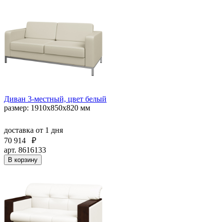
Диван 3-местный, цвет белый
размер: 1910х850х820 мм
доставка
от 1 дня
70 914
₽
арт. 8616133
В корзину