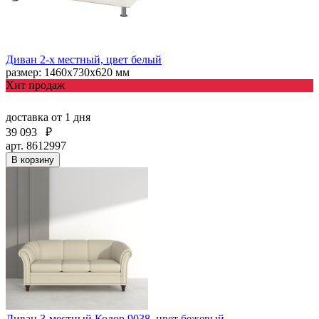
Диван 2-х местный, цвет белый
размер: 1460х730х620 мм
Хит продаж
доставка
от 1 дня
39 093
₽
арт. 8612997
В корзину
Диван 3-местный Колор 9038, цвет бежевый