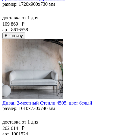
размер: 1720х900х730 мм
доставка
от 1 дня
109 869
₽
арт. 8616558
В корзину
Диван 2-местный Стенли 4505, цвет белый
размер: 1610x730x740 мм
доставка
от 1 дня
262 614
₽
арт. 1001524