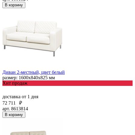
В корзину
Диван 2-местный, цвет белый
размер: 1600х840х825 мм
Хит продаж
доставка
от 1 дня
72 711
₽
арт. 8613814
В корзину