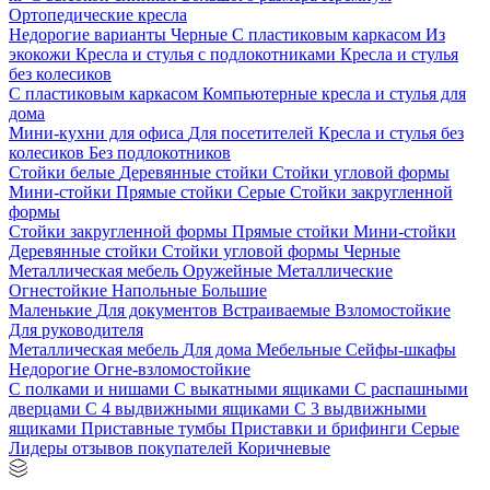
Ортопедические кресла
Недорогие варианты
Черные
С пластиковым каркасом
Из
экокожи
Кресла и стулья с подлокотниками
Кресла и стулья
без колесиков
С пластиковым каркасом
Компьютерные кресла и стулья для
дома
Мини-кухни для офиса
Для посетителей
Кресла и стулья без
колесиков
Без подлокотников
Стойки белые
Деревянные стойки
Стойки угловой формы
Мини-стойки
Прямые стойки
Серые
Стойки закругленной
формы
Стойки закругленной формы
Прямые стойки
Мини-стойки
Деревянные стойки
Стойки угловой формы
Черные
Металлическая мебель
Оружейные
Металлические
Огнестойкие
Напольные
Большие
Маленькие
Для документов
Встраиваемые
Взломостойкие
Для руководителя
Металлическая мебель
Для дома
Мебельные
Сейфы-шкафы
Недорогие
Огне-взломостойкие
С полками и нишами
С выкатными ящиками
С распашными
дверцами
С 4 выдвижными ящиками
С 3 выдвижными
ящиками
Приставные тумбы
Приставки и брифинги
Серые
Лидеры отзывов покупателей
Коричневые