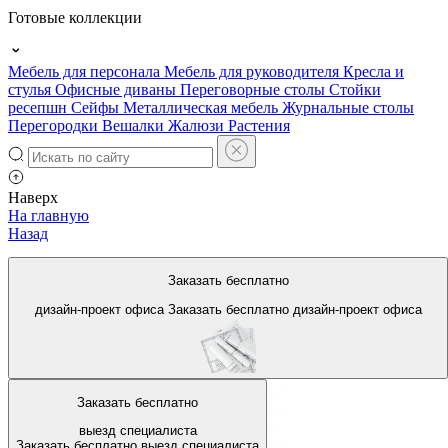
Готовые коллекции
Мебель для персонала
Мебель для руководителя
Кресла и
стулья
Офисные диваны
Переговорные столы
Стойки
ресепшн
Сейфы
Металлическая мебель
Журнальные столы
Перегородки
Вешалки
Жалюзи
Растения
Наверх
На главную
Назад
Офисная мебель в г.
Заказать бесплатно
Балашиха
дизайн-проект офиса
Заказать бесплатно
дизайн-проект офиса
Заказать бесплатно
выезд специалиста
Заказать бесплатно
выезд специалиста