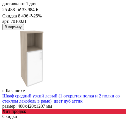
доставка
от 1 дня
25 488
₽
33 984 ₽
Скидка 8 496 ₽
-25%
арт. 7010021
В корзину
в Балашихе
Шкаф средний узкий левый (1 открытая полка и 2 полки со
стеклом лакобель в раме), цвет дуб аттик
размер: 400х420х1207 мм
Хит продаж
Скидка