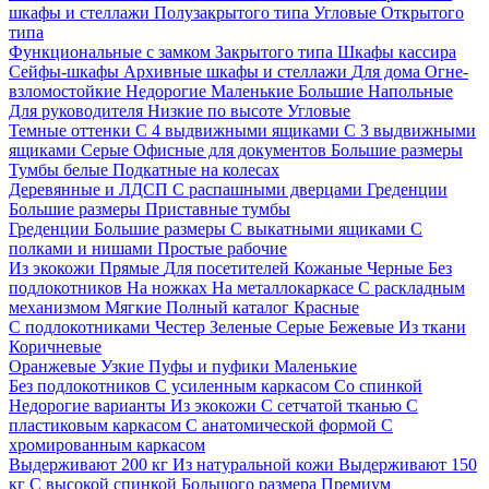
шкафы и стеллажи
Полузакрытого типа
Угловые
Открытого
типа
Функциональные с замком
Закрытого типа
Шкафы кассира
Сейфы-шкафы
Архивные шкафы и стеллажи
Для дома
Огне-
взломостойкие
Недорогие
Маленькие
Большие
Напольные
Для руководителя
Низкие по высоте
Угловые
Темные оттенки
С 4 выдвижными ящиками
С 3 выдвижными
ящиками
Серые
Офисные для документов
Большие размеры
Тумбы белые
Подкатные на колесах
Деревянные и ЛДСП
С распашными дверцами
Греденции
Большие размеры
Приставные тумбы
Греденции
Большие размеры
С выкатными ящиками
С
полками и нишами
Простые рабочие
Из экокожи
Прямые
Для посетителей
Кожаные
Черные
Без
подлокотников
На ножках
На металлокаркасе
С раскладным
механизмом
Мягкие
Полный каталог
Красные
С подлокотниками
Честер
Зеленые
Серые
Бежевые
Из ткани
Коричневые
Оранжевые
Узкие
Пуфы и пуфики
Маленькие
Без подлокотников
С усиленным каркасом
Со спинкой
Недорогие варианты
Из экокожи
С сетчатой тканью
С
пластиковым каркасом
С анатомической формой
С
хромированным каркасом
Выдерживают 200 кг
Из натуральной кожи
Выдерживают 150
кг
С высокой спинкой
Большого размера
Премиум