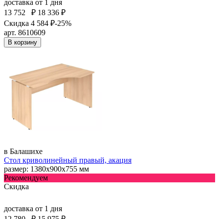
доставка
от 1 дня
13 752
₽
18 336 ₽
Скидка 4 584 ₽
-25%
арт. 8610609
В корзину
в Балашихе
Стол криволинейный правый, акация
размер: 1380х900х755 мм
Рекомендуем
Скидка
доставка
от 1 дня
12 780
₽
15 975 ₽