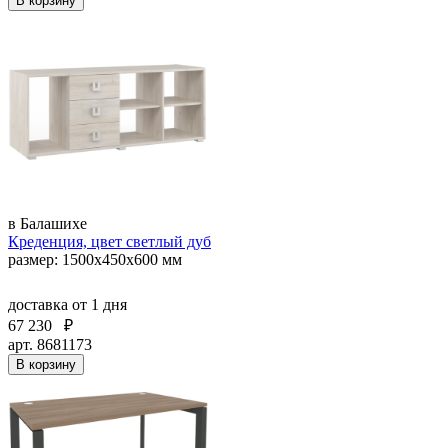
В корзину
в Балашихе
Креденция, цвет светлый дуб
размер: 1500x450x600 мм
доставка
от 1 дня
67 230
₽
арт. 8681173
В корзину