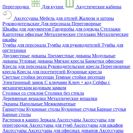
Перегородки
Для кухни
Акустические кабины
Аксессуары
Мебель для отелей
Жалюзи и шторы
Руководительские
Для персонала
Переговорные
Шкафы для документов
Гардеробы для одежды
Стеллажи
Картотеки офисные
Металлические стеллажи
Металлические
шкафы
Тумбы для персонала
Тумбы для руководителей
Тумбы для
оргтехники
Двухместные диваны
Трехместные диваны
Модульные
диваны
Угловые диваны
Мягкие кресла
Банкетки офисные
Кресла для персонала
Руководительские кресла
Переговорные
кресла
Кресла для посетителей
Кухонные кресла
Светлые стойки ресепшн
Темные стойки ресепшн
Электронный замок
С ключами
Ключ + код
Сейфы с
механическим кодовым замком
Столики со стеклом
Столики без стекла
Деревянные вешалки
Металлические вешалки
Экраны
Напольные
Межкомнатные
Гарнитуры
Кухонные столы
Кухонные стулья
Барные стулья
Барные столы
Растения в кашпо
Зеркала
Аксессуары
Аксессуары для
перегородок
Аксессуары для тумб
Аксессуары для шкафов
Аксессуары
Аксессуары для офисных диванов
Аксессуары