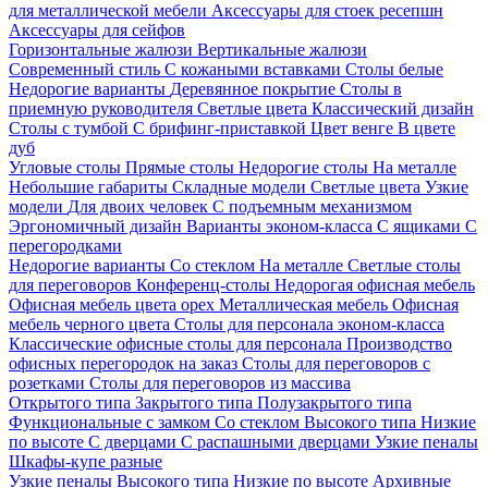
для металлической мебели
Аксессуары для стоек ресепшн
Аксессуары для сейфов
Горизонтальные жалюзи
Вертикальные жалюзи
Современный стиль
С кожаными вставками
Столы белые
Недорогие варианты
Деревянное покрытие
Столы в
приемную руководителя
Светлые цвета
Классический дизайн
Столы с тумбой
С брифинг-приставкой
Цвет венге
В цвете
дуб
Угловые столы
Прямые столы
Недорогие столы
На металле
Небольшие габариты
Складные модели
Светлые цвета
Узкие
модели
Для двоих человек
С подъемным механизмом
Эргономичный дизайн
Варианты эконом-класса
С ящиками
С
перегородками
Недорогие варианты
Со стеклом
На металле
Светлые столы
для переговоров
Конференц-столы
Недорогая офисная мебель
Офисная мебель цвета орех
Металлическая мебель
Офисная
мебель черного цвета
Столы для персонала эконом-класса
Классические офисные столы для персонала
Производство
офисных перегородок на заказ
Столы для переговоров с
розетками
Столы для переговоров из массива
Открытого типа
Закрытого типа
Полузакрытого типа
Функциональные с замком
Со стеклом
Высокого типа
Низкие
по высоте
С дверцами
С распашными дверцами
Узкие пеналы
Шкафы-купе разные
Узкие пеналы
Высокого типа
Низкие по высоте
Архивные