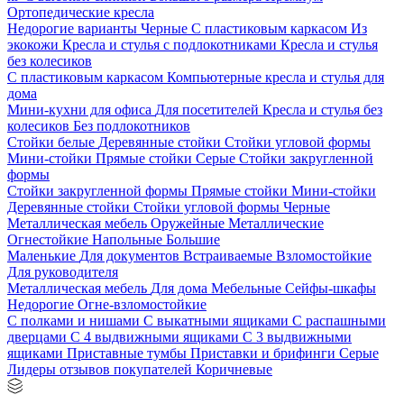
Ортопедические кресла
Недорогие варианты
Черные
С пластиковым каркасом
Из
экокожи
Кресла и стулья с подлокотниками
Кресла и стулья
без колесиков
С пластиковым каркасом
Компьютерные кресла и стулья для
дома
Мини-кухни для офиса
Для посетителей
Кресла и стулья без
колесиков
Без подлокотников
Стойки белые
Деревянные стойки
Стойки угловой формы
Мини-стойки
Прямые стойки
Серые
Стойки закругленной
формы
Стойки закругленной формы
Прямые стойки
Мини-стойки
Деревянные стойки
Стойки угловой формы
Черные
Металлическая мебель
Оружейные
Металлические
Огнестойкие
Напольные
Большие
Маленькие
Для документов
Встраиваемые
Взломостойкие
Для руководителя
Металлическая мебель
Для дома
Мебельные
Сейфы-шкафы
Недорогие
Огне-взломостойкие
С полками и нишами
С выкатными ящиками
С распашными
дверцами
С 4 выдвижными ящиками
С 3 выдвижными
ящиками
Приставные тумбы
Приставки и брифинги
Серые
Лидеры отзывов покупателей
Коричневые