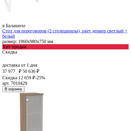
в Балашихе
Стол для переговоров (2 столешницы), цвет денвер светлый +
белый
размер: 1960х980х750 мм
Хит продаж
Скидка
доставка
от 1 дня
37 977
₽
50 636 ₽
Скидка 12 659 ₽
-25%
арт. 7010429
В корзину