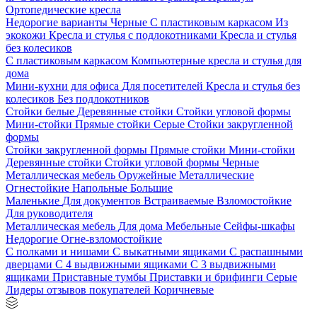
Ортопедические кресла
Недорогие варианты
Черные
С пластиковым каркасом
Из
экокожи
Кресла и стулья с подлокотниками
Кресла и стулья
без колесиков
С пластиковым каркасом
Компьютерные кресла и стулья для
дома
Мини-кухни для офиса
Для посетителей
Кресла и стулья без
колесиков
Без подлокотников
Стойки белые
Деревянные стойки
Стойки угловой формы
Мини-стойки
Прямые стойки
Серые
Стойки закругленной
формы
Стойки закругленной формы
Прямые стойки
Мини-стойки
Деревянные стойки
Стойки угловой формы
Черные
Металлическая мебель
Оружейные
Металлические
Огнестойкие
Напольные
Большие
Маленькие
Для документов
Встраиваемые
Взломостойкие
Для руководителя
Металлическая мебель
Для дома
Мебельные
Сейфы-шкафы
Недорогие
Огне-взломостойкие
С полками и нишами
С выкатными ящиками
С распашными
дверцами
С 4 выдвижными ящиками
С 3 выдвижными
ящиками
Приставные тумбы
Приставки и брифинги
Серые
Лидеры отзывов покупателей
Коричневые