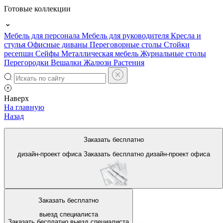
Готовые коллекции
Мебель для персонала
Мебель для руководителя
Кресла и
стулья
Офисные диваны
Переговорные столы
Стойки
ресепшн
Сейфы
Металлическая мебель
Журнальные столы
Перегородки
Вешалки
Жалюзи
Растения
Наверх
На главную
Назад
Офисная мебель в г. Орехово-
Заказать бесплатно
Зуево
дизайн-проект офиса
Заказать бесплатно
дизайн-проект офиса
Заказать бесплатно
выезд специалиста
Заказать бесплатно
выезд специалиста