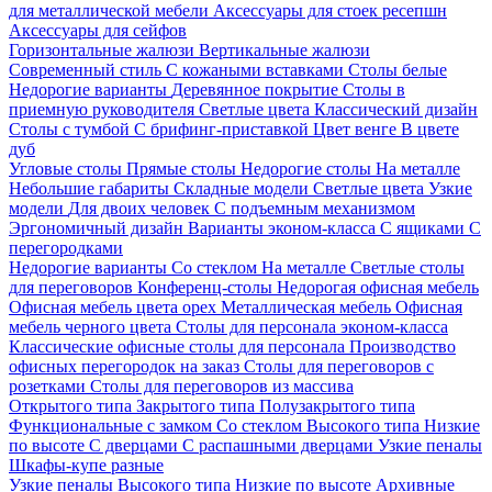
для металлической мебели
Аксессуары для стоек ресепшн
Аксессуары для сейфов
Горизонтальные жалюзи
Вертикальные жалюзи
Современный стиль
С кожаными вставками
Столы белые
Недорогие варианты
Деревянное покрытие
Столы в
приемную руководителя
Светлые цвета
Классический дизайн
Столы с тумбой
С брифинг-приставкой
Цвет венге
В цвете
дуб
Угловые столы
Прямые столы
Недорогие столы
На металле
Небольшие габариты
Складные модели
Светлые цвета
Узкие
модели
Для двоих человек
С подъемным механизмом
Эргономичный дизайн
Варианты эконом-класса
С ящиками
С
перегородками
Недорогие варианты
Со стеклом
На металле
Светлые столы
для переговоров
Конференц-столы
Недорогая офисная мебель
Офисная мебель цвета орех
Металлическая мебель
Офисная
мебель черного цвета
Столы для персонала эконом-класса
Классические офисные столы для персонала
Производство
офисных перегородок на заказ
Столы для переговоров с
розетками
Столы для переговоров из массива
Открытого типа
Закрытого типа
Полузакрытого типа
Функциональные с замком
Со стеклом
Высокого типа
Низкие
по высоте
С дверцами
С распашными дверцами
Узкие пеналы
Шкафы-купе разные
Узкие пеналы
Высокого типа
Низкие по высоте
Архивные