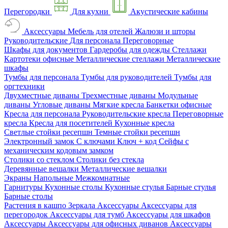
Перегородки
Для кухни
Акустические кабины
Аксессуары
Мебель для отелей
Жалюзи и шторы
Руководительские
Для персонала
Переговорные
Шкафы для документов
Гардеробы для одежды
Стеллажи
Картотеки офисные
Металлические стеллажи
Металлические
шкафы
Тумбы для персонала
Тумбы для руководителей
Тумбы для
оргтехники
Двухместные диваны
Трехместные диваны
Модульные
диваны
Угловые диваны
Мягкие кресла
Банкетки офисные
Кресла для персонала
Руководительские кресла
Переговорные
кресла
Кресла для посетителей
Кухонные кресла
Светлые стойки ресепшн
Темные стойки ресепшн
Электронный замок
С ключами
Ключ + код
Сейфы с
механическим кодовым замком
Столики со стеклом
Столики без стекла
Деревянные вешалки
Металлические вешалки
Экраны
Напольные
Межкомнатные
Гарнитуры
Кухонные столы
Кухонные стулья
Барные стулья
Барные столы
Растения в кашпо
Зеркала
Аксессуары
Аксессуары для
перегородок
Аксессуары для тумб
Аксессуары для шкафов
Аксессуары
Аксессуары для офисных диванов
Аксессуары