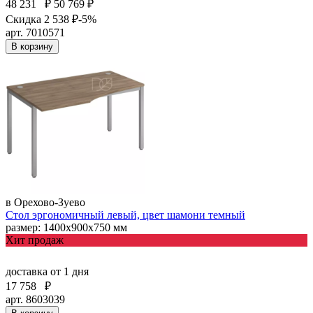
48 231
₽
50 769 ₽
Скидка 2 538 ₽
-5%
арт. 7010571
В корзину
в Орехово-Зуево
Стол эргономичный левый, цвет шамони темный
размер: 1400х900х750 мм
Хит продаж
доставка
от 1 дня
17 758
₽
арт. 8603039