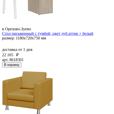
в Орехово-Зуево
Стол письменный с тумбой, цвет дуб аттик + белый
размер: 1180х720х750 мм
доставка
от 1 дня
22 165
₽
арт. 8618301
В корзину