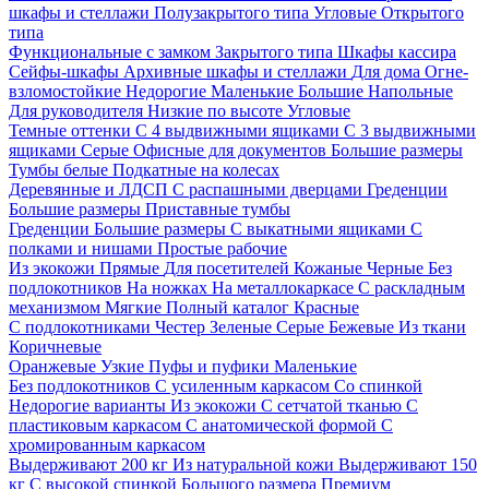
шкафы и стеллажи
Полузакрытого типа
Угловые
Открытого
типа
Функциональные с замком
Закрытого типа
Шкафы кассира
Сейфы-шкафы
Архивные шкафы и стеллажи
Для дома
Огне-
взломостойкие
Недорогие
Маленькие
Большие
Напольные
Для руководителя
Низкие по высоте
Угловые
Темные оттенки
С 4 выдвижными ящиками
С 3 выдвижными
ящиками
Серые
Офисные для документов
Большие размеры
Тумбы белые
Подкатные на колесах
Деревянные и ЛДСП
С распашными дверцами
Греденции
Большие размеры
Приставные тумбы
Греденции
Большие размеры
С выкатными ящиками
С
полками и нишами
Простые рабочие
Из экокожи
Прямые
Для посетителей
Кожаные
Черные
Без
подлокотников
На ножках
На металлокаркасе
С раскладным
механизмом
Мягкие
Полный каталог
Красные
С подлокотниками
Честер
Зеленые
Серые
Бежевые
Из ткани
Коричневые
Оранжевые
Узкие
Пуфы и пуфики
Маленькие
Без подлокотников
С усиленным каркасом
Со спинкой
Недорогие варианты
Из экокожи
С сетчатой тканью
С
пластиковым каркасом
С анатомической формой
С
хромированным каркасом
Выдерживают 200 кг
Из натуральной кожи
Выдерживают 150
кг
С высокой спинкой
Большого размера
Премиум