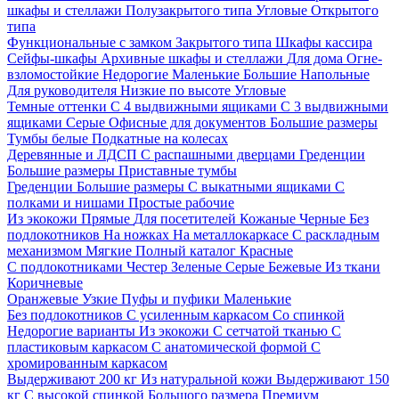
шкафы и стеллажи
Полузакрытого типа
Угловые
Открытого
типа
Функциональные с замком
Закрытого типа
Шкафы кассира
Сейфы-шкафы
Архивные шкафы и стеллажи
Для дома
Огне-
взломостойкие
Недорогие
Маленькие
Большие
Напольные
Для руководителя
Низкие по высоте
Угловые
Темные оттенки
С 4 выдвижными ящиками
С 3 выдвижными
ящиками
Серые
Офисные для документов
Большие размеры
Тумбы белые
Подкатные на колесах
Деревянные и ЛДСП
С распашными дверцами
Греденции
Большие размеры
Приставные тумбы
Греденции
Большие размеры
С выкатными ящиками
С
полками и нишами
Простые рабочие
Из экокожи
Прямые
Для посетителей
Кожаные
Черные
Без
подлокотников
На ножках
На металлокаркасе
С раскладным
механизмом
Мягкие
Полный каталог
Красные
С подлокотниками
Честер
Зеленые
Серые
Бежевые
Из ткани
Коричневые
Оранжевые
Узкие
Пуфы и пуфики
Маленькие
Без подлокотников
С усиленным каркасом
Со спинкой
Недорогие варианты
Из экокожи
С сетчатой тканью
С
пластиковым каркасом
С анатомической формой
С
хромированным каркасом
Выдерживают 200 кг
Из натуральной кожи
Выдерживают 150
кг
С высокой спинкой
Большого размера
Премиум