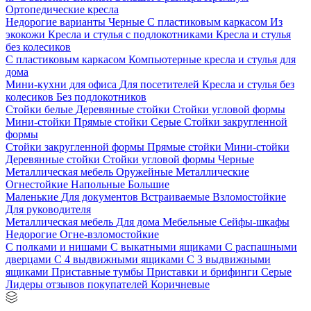
Ортопедические кресла
Недорогие варианты
Черные
С пластиковым каркасом
Из
экокожи
Кресла и стулья с подлокотниками
Кресла и стулья
без колесиков
С пластиковым каркасом
Компьютерные кресла и стулья для
дома
Мини-кухни для офиса
Для посетителей
Кресла и стулья без
колесиков
Без подлокотников
Стойки белые
Деревянные стойки
Стойки угловой формы
Мини-стойки
Прямые стойки
Серые
Стойки закругленной
формы
Стойки закругленной формы
Прямые стойки
Мини-стойки
Деревянные стойки
Стойки угловой формы
Черные
Металлическая мебель
Оружейные
Металлические
Огнестойкие
Напольные
Большие
Маленькие
Для документов
Встраиваемые
Взломостойкие
Для руководителя
Металлическая мебель
Для дома
Мебельные
Сейфы-шкафы
Недорогие
Огне-взломостойкие
С полками и нишами
С выкатными ящиками
С распашными
дверцами
С 4 выдвижными ящиками
С 3 выдвижными
ящиками
Приставные тумбы
Приставки и брифинги
Серые
Лидеры отзывов покупателей
Коричневые