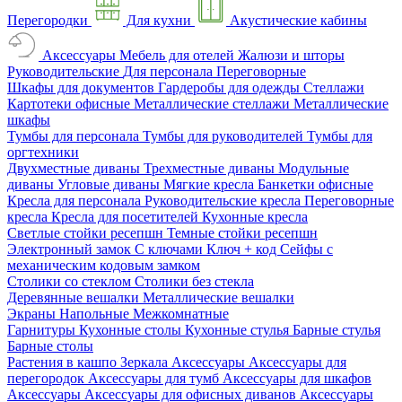
Перегородки
Для кухни
Акустические кабины
Аксессуары
Мебель для отелей
Жалюзи и шторы
Руководительские
Для персонала
Переговорные
Шкафы для документов
Гардеробы для одежды
Стеллажи
Картотеки офисные
Металлические стеллажи
Металлические
шкафы
Тумбы для персонала
Тумбы для руководителей
Тумбы для
оргтехники
Двухместные диваны
Трехместные диваны
Модульные
диваны
Угловые диваны
Мягкие кресла
Банкетки офисные
Кресла для персонала
Руководительские кресла
Переговорные
кресла
Кресла для посетителей
Кухонные кресла
Светлые стойки ресепшн
Темные стойки ресепшн
Электронный замок
С ключами
Ключ + код
Сейфы с
механическим кодовым замком
Столики со стеклом
Столики без стекла
Деревянные вешалки
Металлические вешалки
Экраны
Напольные
Межкомнатные
Гарнитуры
Кухонные столы
Кухонные стулья
Барные стулья
Барные столы
Растения в кашпо
Зеркала
Аксессуары
Аксессуары для
перегородок
Аксессуары для тумб
Аксессуары для шкафов
Аксессуары
Аксессуары для офисных диванов
Аксессуары