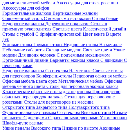
для металлической мебели
Аксессуары для стоек ресепшн
Аксессуары для сейфов
Горизонтальные жалюзи
Вертикальные жалюзи
Современный стиль
С кожаными вставками
Столы белые
Недорогие варианты
Деревянное покрытие
Столы в
приемную руководителя
Светлые цвета
Классический дизайн
Столы с тумбой
С брифинг-приставкой
Цвет венге
В цвете
дуб
Угловые столы
Прямые столы
Недорогие столы
На металле
Небольшие габариты
Складные модели
Светлые цвета
Узкие
модели
Для двоих человек
С подъемным механизмом
Эргономичный дизайн
Варианты эконом-класса
С ящиками
С
перегородками
Недорогие варианты
Со стеклом
На металле
Светлые столы
для переговоров
Конференц-столы
Недорогая офисная мебель
Офисная мебель цвета орех
Металлическая мебель
Офисная
мебель черного цвета
Столы для персонала эконом-класса
Классические офисные столы для персонала
Производство
офисных перегородок на заказ
Столы для переговоров с
розетками
Столы для переговоров из массива
Открытого типа
Закрытого типа
Полузакрытого типа
Функциональные с замком
Со стеклом
Высокого типа
Низкие
по высоте
С дверцами
С распашными дверцами
Узкие пеналы
Шкафы-купе разные
Узкие пеналы
Высокого типа
Низкие по высоте
Архивные