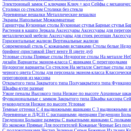
Электронный замок
С ключами
Ключ + код
Сейфы с механичес
Столики со стеклом
Столики без стекла
Деревянные вешалки
Металлические вешалки
Экраны
Напольные
Межкомнатные
Гарнитуры
Кухонные столы
Кухонные стулья
Барные стулья
Ба
Растения в кашпо
Зеркала
Аксессуары
Аксессуары для перего
металлической мебели
Аксессуары для стоек ресепшн
Аксессуа
Горизонтальные жалюзи
Вертикальные жалюзи
Современный стиль
С кожаными вставками
Столы белые
Недо
брифинг-приставкой
Цвет венге
В цвете дуб
Угловые столы
Прямые столы
Недорогие столы
На металле
Неб
дизайн
Варианты эконом-класса
С ящиками
С перегородками
Недорогие варианты
Со стеклом
На металле
Светлые столы дл
черного цвета
Столы для персонала эконом-класса
Классически
переговоров из массива
Открытого типа
Закрытого типа
Полузакрытого типа
Функцион
Шкафы-купе разные
Узкие пеналы
Высокого типа
Низкие по высоте
Архивные шка
Функциональные с замком
Закрытого типа
Шкафы кассира
Се
руководителя
Низкие по высоте
Угловые
Темные оттенки
С 4 выдвижными ящиками
С 3 выдвижными 
Деревянные и ЛДСП
С распашными дверцами
Греденции
Боль
Греденции
Большие размеры
С выкатными ящиками
С полкам
Из экокожи
Прямые
Для посетителей
Кожаные
Черные
Без под
С подлокотниками
Честер
Зеленые
Серые
Бежевые
Из ткани
Ко