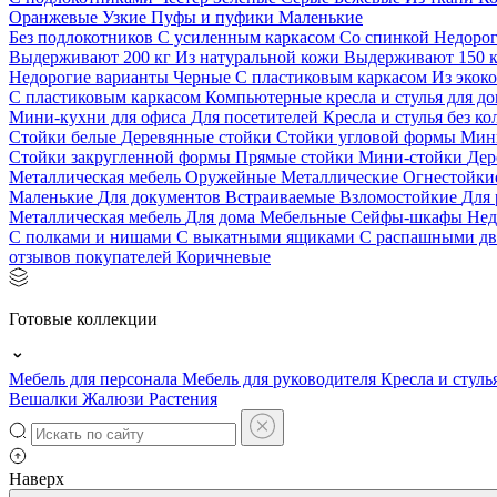
Оранжевые
Узкие
Пуфы и пуфики
Маленькие
Без подлокотников
С усиленным каркасом
Со спинкой
Недоро
Выдерживают 200 кг
Из натуральной кожи
Выдерживают 150 
Недорогие варианты
Черные
С пластиковым каркасом
Из экок
С пластиковым каркасом
Компьютерные кресла и стулья для до
Мини-кухни для офиса
Для посетителей
Кресла и стулья без к
Стойки белые
Деревянные стойки
Стойки угловой формы
Мин
Стойки закругленной формы
Прямые стойки
Мини-стойки
Дер
Металлическая мебель
Оружейные
Металлические
Огнестойк
Маленькие
Для документов
Встраиваемые
Взломостойкие
Для 
Металлическая мебель
Для дома
Мебельные
Сейфы-шкафы
Нед
С полками и нишами
С выкатными ящиками
С распашными д
отзывов покупателей
Коричневые
Готовые коллекции
Мебель для персонала
Мебель для руководителя
Кресла и стуль
Вешалки
Жалюзи
Растения
Наверх