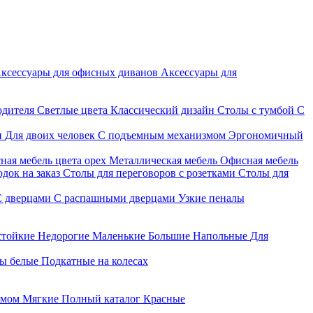
ксессуары для офисных диванов
Аксессуары для
одителя
Светлые цвета
Классический дизайн
Столы с тумбой
С
и
Для двоих человек
С подъемным механизмом
Эргономичный
ная мебель цвета орех
Металлическая мебель
Офисная мебель
док на заказ
Столы для переговоров с розетками
Столы для
С дверцами
С распашными дверцами
Узкие пеналы
стойкие
Недорогие
Маленькие
Большие
Напольные
Для
ы белые
Подкатные на колесах
змом
Мягкие
Полный каталог
Красные