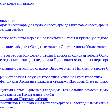
ким кодовым замком
рные столы
родок
Аксессуары для тумб
Аксессуары для шкафов
Аксессуары
А
ры для сейфов
рогие варианты
Деревянное покрытие
Столы в приемную руков
ольшие габариты
Складные модели
Светлые цвета
Узкие модел
я переговоров
Конференц-столы
Недорогая офисная мебель
Офис
е офисные столы для персонала
Производство офисных перегоро
альные с замком
Со стеклом
Высокого типа
Низкие по высоте
фы и стеллажи
Полузакрытого типа
Угловые
Открытого типа
йфы-шкафы
Архивные шкафы и стеллажи
Для дома
Огне-взломо
ящиками
Серые
Офисные для документов
Большие размеры
Тумб
шие размеры
Приставные тумбы
и и нишами
Простые рабочие
локотников
На ножках
На металлокаркасе
С раскладным механи
ричневые