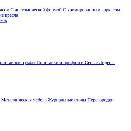
касом
С анатомической формой
С хромированным каркасом
е кресла
иков
риставные тумбы
Приставки и брифинги
Серые
Лидеры
ы
Металлическая мебель
Журнальные столы
Перегородки