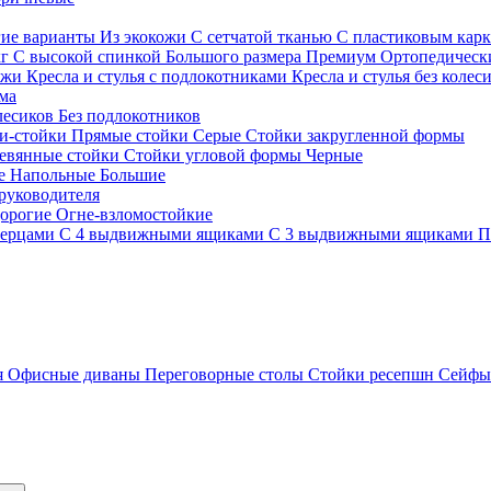
гие варианты
Из экокожи
С сетчатой тканью
С пластиковым кар
кг
С высокой спинкой
Большого размера
Премиум
Ортопедически
ожи
Кресла и стулья с подлокотниками
Кресла и стулья без колес
ма
олесиков
Без подлокотников
и-стойки
Прямые стойки
Серые
Стойки закругленной формы
евянные стойки
Стойки угловой формы
Черные
ие
Напольные
Большие
руководителя
орогие
Огне-взломостойкие
верцами
С 4 выдвижными ящиками
С 3 выдвижными ящиками
П
я
Офисные диваны
Переговорные столы
Стойки ресепшн
Сейф