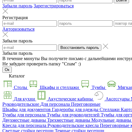
Войти
Забыли пароль
Зарегистрироваться
Регистрация
Авторизоваться
Забыли пароль
Восстановить пароль
Забыли пароль
В течение минуты Вы получите письмо с дальнейшими инстру
Не забудьте проверить папку "Спам" :)
Ок
Каталог
Столы
Шкафы и стеллажи
Тумбы
Мягкая
Для кухни
Акустические кабины
Аксессуары
Руководительские
Для персонала
Переговорные
Шкафы для документов
Гардеробы для одежды
Стеллажи
Карт
Тумбы для персонала
Тумбы для руководителей
Тумбы для орг
Двухместные диваны
Трехместные диваны
Модульные диван
Кресла для персонала
Руководительские кресла
Переговорные 
Светлые стойки ресепшн
Темные стойки ресепшн