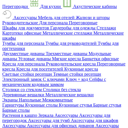
Перегородки
Для кухни
Акустические кабины
Аксессуары
Мебель для отелей
Жалюзи и шторы
Руководительские
Для персонала
Переговорные
Шкафы для документов
Гардеробы для одежды
Стеллажи
Картотеки офисные
Металлические стеллажи
Металлические
шкафы
Тумбы для персонала
Тумбы для руководителей
Тумбы для
оргтехники
Двухместные диваны
Трехместные диваны
Модульные
диваны
Угловые диваны
Мягкие кресла
Банкетки офисные
Кресла для персонала
Руководительские кресла
Переговорные
кресла
Кресла для посетителей
Кухонные кресла
Светлые стойки ресепшн
Темные стойки ресепшн
Электронный замок
С ключами
Ключ + код
Сейфы с
механическим кодовым замком
Столики со стеклом
Столики без стекла
Деревянные вешалки
Металлические вешалки
Экраны
Напольные
Межкомнатные
Гарнитуры
Кухонные столы
Кухонные стулья
Барные стулья
Барные столы
Растения в кашпо
Зеркала
Аксессуары
Аксессуары для
перегородок
Аксессуары для тумб
Аксессуары для шкафов
Аксессуары
Аксессуары для офисных диванов
Аксессуары