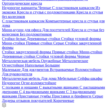
Ортопедические кресла
Недорогие варианты
Черные
С пластиковым каркасом
Из
экокожи
Кресла и стулья с подлокотниками
Кресла и стулья
без колесиков
С пластиковым каркасом
Компьютерные кресла и стулья для
дома
Мини-кухни для офиса
Для посетителей
Кресла и стулья без
колесиков
Без подлокотников
Стойки белые
Деревянные стойки
Стойки угловой формы
Мини-стойки
Прямые стойки
Серые
Стойки закругленной
формы
Стойки закругленной формы
Прямые стойки
Мини-стойки
Деревянные стойки
Стойки угловой формы
Черные
Металлическая мебель
Оружейные
Металлические
Огнестойкие
Напольные
Большие
Маленькие
Для документов
Встраиваемые
Взломостойкие
Для руководителя
Металлическая мебель
Для дома
Мебельные
Сейфы-шкафы
Недорогие
Огне-взломостойкие
С полками и нишами
С выкатными ящиками
С распашными
дверцами
С 4 выдвижными ящиками
С 3 выдвижными
ящиками
Приставные тумбы
Приставки и брифинги
Серые
Лидеры отзывов покупателей
Коричневые