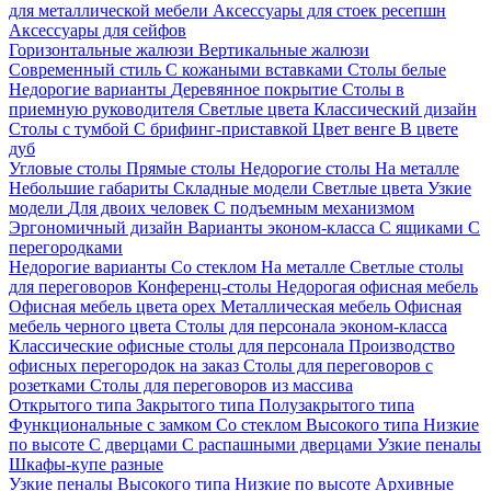
для металлической мебели
Аксессуары для стоек ресепшн
Аксессуары для сейфов
Горизонтальные жалюзи
Вертикальные жалюзи
Современный стиль
С кожаными вставками
Столы белые
Недорогие варианты
Деревянное покрытие
Столы в
приемную руководителя
Светлые цвета
Классический дизайн
Столы с тумбой
С брифинг-приставкой
Цвет венге
В цвете
дуб
Угловые столы
Прямые столы
Недорогие столы
На металле
Небольшие габариты
Складные модели
Светлые цвета
Узкие
модели
Для двоих человек
С подъемным механизмом
Эргономичный дизайн
Варианты эконом-класса
С ящиками
С
перегородками
Недорогие варианты
Со стеклом
На металле
Светлые столы
для переговоров
Конференц-столы
Недорогая офисная мебель
Офисная мебель цвета орех
Металлическая мебель
Офисная
мебель черного цвета
Столы для персонала эконом-класса
Классические офисные столы для персонала
Производство
офисных перегородок на заказ
Столы для переговоров с
розетками
Столы для переговоров из массива
Открытого типа
Закрытого типа
Полузакрытого типа
Функциональные с замком
Со стеклом
Высокого типа
Низкие
по высоте
С дверцами
С распашными дверцами
Узкие пеналы
Шкафы-купе разные
Узкие пеналы
Высокого типа
Низкие по высоте
Архивные