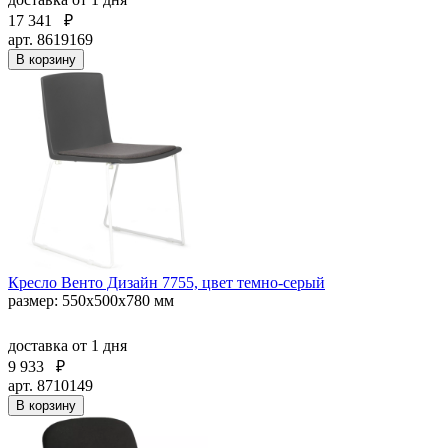
17 341
₽
арт. 8619169
В корзину
Кресло Венто Дизайн 7755, цвет темно-серый
размер: 550х500х780 мм
доставка
от 1 дня
9 933
₽
арт. 8710149
В корзину