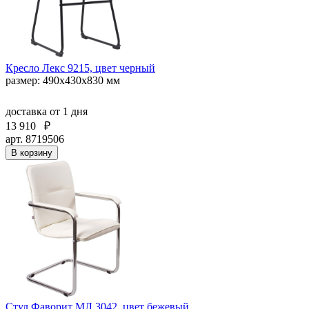
Кресло Лекс 9215, цвет черный
размер: 490х430х830 мм
доставка
от 1 дня
13 910
₽
арт. 8719506
В корзину
Стул Фаворит МЛ 3042, цвет бежевый