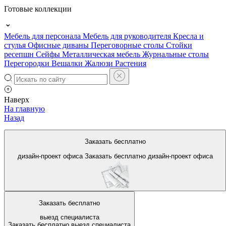
Готовые коллекции
Мебель для персонала
Мебель для руководителя
Кресла и
стулья
Офисные диваны
Переговорные столы
Стойки
ресепшн
Сейфы
Металлическая мебель
Журнальные столы
Перегородки
Вешалки
Жалюзи
Растения
Наверх
На главную
Назад
Компактные стулья для
Заказать бесплатно
офиса
дизайн-проект офиса
Заказать бесплатно
дизайн-проект офиса
Заказать бесплатно
выезд специалиста
Заказать бесплатно
выезд специалиста