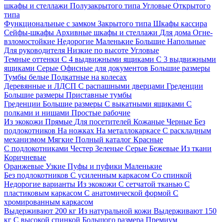
шкафы и стеллажи
Полузакрытого типа
Угловые
Открытого
типа
Функциональные с замком
Закрытого типа
Шкафы кассира
Сейфы-шкафы
Архивные шкафы и стеллажи
Для дома
Огне-
взломостойкие
Недорогие
Маленькие
Большие
Напольные
Для руководителя
Низкие по высоте
Угловые
Темные оттенки
С 4 выдвижными ящиками
С 3 выдвижными
ящиками
Серые
Офисные для документов
Большие размеры
Тумбы белые
Подкатные на колесах
Деревянные и ЛДСП
С распашными дверцами
Греденции
Большие размеры
Приставные тумбы
Греденции
Большие размеры
С выкатными ящиками
С
полками и нишами
Простые рабочие
Из экокожи
Прямые
Для посетителей
Кожаные
Черные
Без
подлокотников
На ножках
На металлокаркасе
С раскладным
механизмом
Мягкие
Полный каталог
Красные
С подлокотниками
Честер
Зеленые
Серые
Бежевые
Из ткани
Коричневые
Оранжевые
Узкие
Пуфы и пуфики
Маленькие
Без подлокотников
С усиленным каркасом
Со спинкой
Недорогие варианты
Из экокожи
С сетчатой тканью
С
пластиковым каркасом
С анатомической формой
С
хромированным каркасом
Выдерживают 200 кг
Из натуральной кожи
Выдерживают 150
кг
С высокой спинкой
Большого размера
Премиум