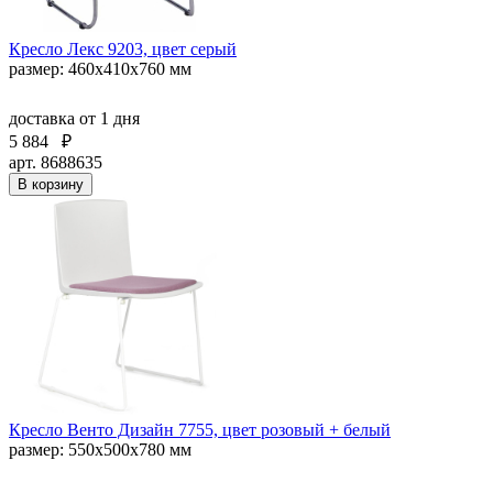
Кресло Лекс 9203, цвет серый
размер: 460х410х760 мм
доставка
от 1 дня
5 884
₽
арт. 8688635
В корзину
Кресло Венто Дизайн 7755, цвет розовый + белый
размер: 550х500х780 мм