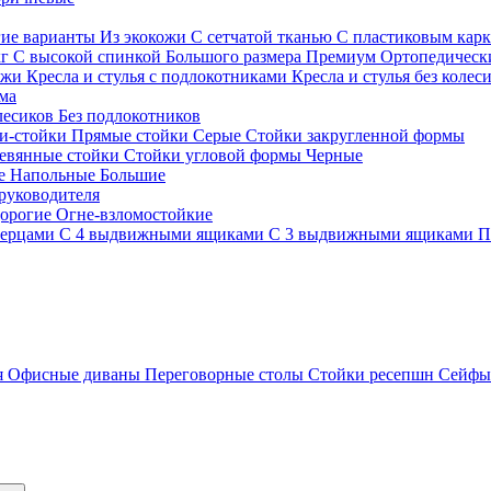
гие варианты
Из экокожи
С сетчатой тканью
С пластиковым кар
кг
С высокой спинкой
Большого размера
Премиум
Ортопедически
ожи
Кресла и стулья с подлокотниками
Кресла и стулья без колес
ма
олесиков
Без подлокотников
и-стойки
Прямые стойки
Серые
Стойки закругленной формы
евянные стойки
Стойки угловой формы
Черные
ие
Напольные
Большие
руководителя
орогие
Огне-взломостойкие
верцами
С 4 выдвижными ящиками
С 3 выдвижными ящиками
П
я
Офисные диваны
Переговорные столы
Стойки ресепшн
Сейф