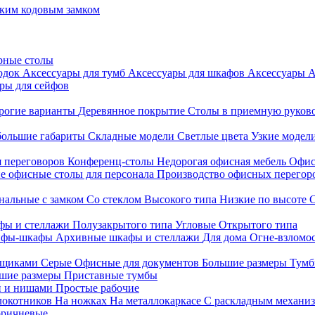
ким кодовым замком
рные столы
родок
Аксессуары для тумб
Аксессуары для шкафов
Аксессуары
А
ры для сейфов
рогие варианты
Деревянное покрытие
Столы в приемную руков
ольшие габариты
Складные модели
Светлые цвета
Узкие модел
я переговоров
Конференц-столы
Недорогая офисная мебель
Офис
е офисные столы для персонала
Производство офисных перегоро
альные с замком
Со стеклом
Высокого типа
Низкие по высоте
фы и стеллажи
Полузакрытого типа
Угловые
Открытого типа
йфы-шкафы
Архивные шкафы и стеллажи
Для дома
Огне-взломо
ящиками
Серые
Офисные для документов
Большие размеры
Тумб
шие размеры
Приставные тумбы
и и нишами
Простые рабочие
локотников
На ножках
На металлокаркасе
С раскладным механи
ричневые