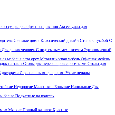
ксессуары для офисных диванов
Аксессуары для
одителя
Светлые цвета
Классический дизайн
Столы с тумбой
С
и
Для двоих человек
С подъемным механизмом
Эргономичный
ная мебель цвета орех
Металлическая мебель
Офисная мебель
док на заказ
Столы для переговоров с розетками
Столы для
С дверцами
С распашными дверцами
Узкие пеналы
стойкие
Недорогие
Маленькие
Большие
Напольные
Для
ы белые
Подкатные на колесах
змом
Мягкие
Полный каталог
Красные