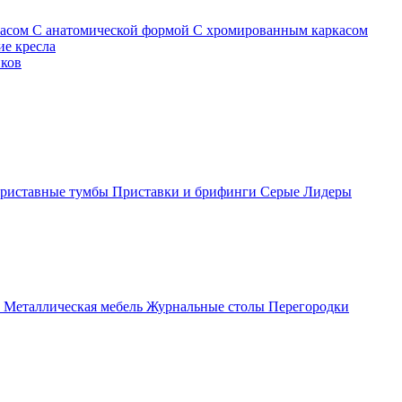
касом
С анатомической формой
С хромированным каркасом
е кресла
иков
риставные тумбы
Приставки и брифинги
Серые
Лидеры
ы
Металлическая мебель
Журнальные столы
Перегородки