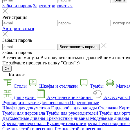
Войти
Забыли пароль
Зарегистрироваться
Регистрация
Авторизоваться
Забыли пароль
Восстановить пароль
Забыли пароль
В течение минуты Вы получите письмо с дальнейшими инстру
Не забудьте проверить папку "Спам" :)
Ок
Каталог
Столы
Шкафы и стеллажи
Тумбы
Мягкая
Для кухни
Акустические кабины
Аксессуары
Руководительские
Для персонала
Переговорные
Шкафы для документов
Гардеробы для одежды
Стеллажи
Карт
Тумбы для персонала
Тумбы для руководителей
Тумбы для орг
Двухместные диваны
Трехместные диваны
Модульные диван
Кресла для персонала
Руководительские кресла
Переговорные 
Светлые стойки ресепшн
Темные стойки ресепшн