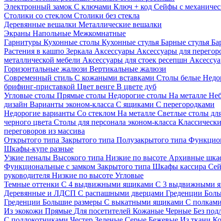
Электронный замок
С ключами
Ключ + код
Сейфы с механичес
Столики со стеклом
Столики без стекла
Деревянные вешалки
Металлические вешалки
Экраны
Напольные
Межкомнатные
Гарнитуры
Кухонные столы
Кухонные стулья
Барные стулья
Ба
Растения в кашпо
Зеркала
Аксессуары
Аксессуары для перего
металлической мебели
Аксессуары для стоек ресепшн
Аксессуа
Горизонтальные жалюзи
Вертикальные жалюзи
Современный стиль
С кожаными вставками
Столы белые
Недо
брифинг-приставкой
Цвет венге
В цвете дуб
Угловые столы
Прямые столы
Недорогие столы
На металле
Неб
дизайн
Варианты эконом-класса
С ящиками
С перегородками
Недорогие варианты
Со стеклом
На металле
Светлые столы дл
черного цвета
Столы для персонала эконом-класса
Классически
переговоров из массива
Открытого типа
Закрытого типа
Полузакрытого типа
Функцион
Шкафы-купе разные
Узкие пеналы
Высокого типа
Низкие по высоте
Архивные шка
Функциональные с замком
Закрытого типа
Шкафы кассира
Се
руководителя
Низкие по высоте
Угловые
Темные оттенки
С 4 выдвижными ящиками
С 3 выдвижными 
Деревянные и ЛДСП
С распашными дверцами
Греденции
Боль
Греденции
Большие размеры
С выкатными ящиками
С полкам
Из экокожи
Прямые
Для посетителей
Кожаные
Черные
Без под
С подлокотниками
Честер
Зеленые
Серые
Бежевые
Из ткани
Ко