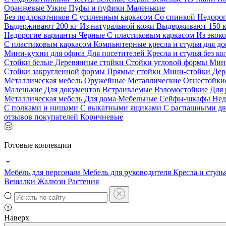
Оранжевые
Узкие
Пуфы и пуфики
Маленькие
Без подлокотников
С усиленным каркасом
Со спинкой
Недоро
Выдерживают 200 кг
Из натуральной кожи
Выдерживают 150 
Недорогие варианты
Черные
С пластиковым каркасом
Из экок
С пластиковым каркасом
Компьютерные кресла и стулья для до
Мини-кухни для офиса
Для посетителей
Кресла и стулья без к
Стойки белые
Деревянные стойки
Стойки угловой формы
Мин
Стойки закругленной формы
Прямые стойки
Мини-стойки
Дер
Металлическая мебель
Оружейные
Металлические
Огнестойк
Маленькие
Для документов
Встраиваемые
Взломостойкие
Для 
Металлическая мебель
Для дома
Мебельные
Сейфы-шкафы
Нед
С полками и нишами
С выкатными ящиками
С распашными д
отзывов покупателей
Коричневые
Готовые коллекции
Мебель для персонала
Мебель для руководителя
Кресла и стуль
Вешалки
Жалюзи
Растения
Наверх