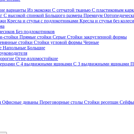
гие варианты
Из экокожи
С сетчатой тканью
С пластиковым кар
кг
С высокой спинкой
Большого размера
Премиум
Ортопедически
ожи
Кресла и стулья с подлокотниками
Кресла и стулья без колес
ма
олесиков
Без подлокотников
и-стойки
Прямые стойки
Серые
Стойки закругленной формы
евянные стойки
Стойки угловой формы
Черные
ие
Напольные
Большие
руководителя
орогие
Огне-взломостойкие
верцами
С 4 выдвижными ящиками
С 3 выдвижными ящиками
П
я
Офисные диваны
Переговорные столы
Стойки ресепшн
Сейф