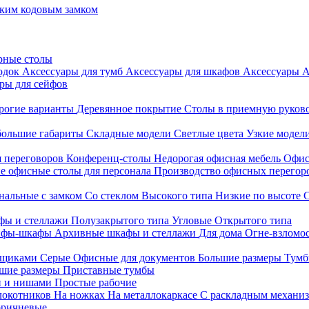
ким кодовым замком
рные столы
родок
Аксессуары для тумб
Аксессуары для шкафов
Аксессуары
А
ры для сейфов
рогие варианты
Деревянное покрытие
Столы в приемную руков
ольшие габариты
Складные модели
Светлые цвета
Узкие модел
я переговоров
Конференц-столы
Недорогая офисная мебель
Офис
е офисные столы для персонала
Производство офисных перегоро
альные с замком
Со стеклом
Высокого типа
Низкие по высоте
фы и стеллажи
Полузакрытого типа
Угловые
Открытого типа
йфы-шкафы
Архивные шкафы и стеллажи
Для дома
Огне-взломо
ящиками
Серые
Офисные для документов
Большие размеры
Тумб
шие размеры
Приставные тумбы
и и нишами
Простые рабочие
локотников
На ножках
На металлокаркасе
С раскладным механи
ричневые