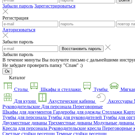
Войти
Забыли пароль
Зарегистрироваться
Регистрация
Авторизоваться
Забыли пароль
Восстановить пароль
Забыли пароль
В течение минуты Вы получите письмо с дальнейшими инстру
Не забудьте проверить папку "Спам" :)
Ок
Каталог
Столы
Шкафы и стеллажи
Тумбы
Мягкая
Для кухни
Акустические кабины
Аксессуары
Руководительские
Для персонала
Переговорные
Шкафы для документов
Гардеробы для одежды
Стеллажи
Карт
Тумбы для персонала
Тумбы для руководителей
Тумбы для орг
Двухместные диваны
Трехместные диваны
Модульные диван
Кресла для персонала
Руководительские кресла
Переговорные 
Светлые стойки ресепшн
Темные стойки ресепшн