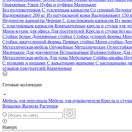
Оранжевые
Узкие
Пуфы и пуфики
Маленькие
Без подлокотников
С усиленным каркасом
Со спинкой
Недоро
Выдерживают 200 кг
Из натуральной кожи
Выдерживают 150 
Недорогие варианты
Черные
С пластиковым каркасом
Из экок
С пластиковым каркасом
Компьютерные кресла и стулья для до
Мини-кухни для офиса
Для посетителей
Кресла и стулья без к
Стойки белые
Деревянные стойки
Стойки угловой формы
Мин
Стойки закругленной формы
Прямые стойки
Мини-стойки
Дер
Металлическая мебель
Оружейные
Металлические
Огнестойк
Маленькие
Для документов
Встраиваемые
Взломостойкие
Для 
Металлическая мебель
Для дома
Мебельные
Сейфы-шкафы
Нед
С полками и нишами
С выкатными ящиками
С распашными д
отзывов покупателей
Коричневые
Готовые коллекции
Мебель для персонала
Мебель для руководителя
Кресла и стуль
Вешалки
Жалюзи
Растения
Наверх