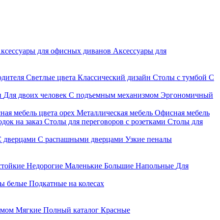
ксессуары для офисных диванов
Аксессуары для
одителя
Светлые цвета
Классический дизайн
Столы с тумбой
С
и
Для двоих человек
С подъемным механизмом
Эргономичный
ная мебель цвета орех
Металлическая мебель
Офисная мебель
док на заказ
Столы для переговоров с розетками
Столы для
С дверцами
С распашными дверцами
Узкие пеналы
стойкие
Недорогие
Маленькие
Большие
Напольные
Для
ы белые
Подкатные на колесах
змом
Мягкие
Полный каталог
Красные