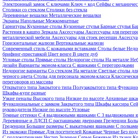
Электронный замок
С ключами
Ключ + код
Сейфы с механичес
Столики со стеклом
Столики без стекла
Деревянные вешалки
Металлические вешалки
Экраны
Напольные
Межкомнатные
Гарнитуры
Кухонные столы
Кухонные стулья
Барные стулья
Ба
Растения в кашпо
Зеркала
Аксессуары
Аксессуары для перего
металлической мебели
Аксессуары для стоек ресепшн
Аксессуа
Горизонтальные жалюзи
Вертикальные жалюзи
Современный стиль
С кожаными вставками
Столы белые
Недо
брифинг-приставкой
Цвет венге
В цвете дуб
Угловые столы
Прямые столы
Недорогие столы
На металле
Неб
дизайн
Варианты эконом-класса
С ящиками
С перегородками
Недорогие варианты
Со стеклом
На металле
Светлые столы дл
черного цвета
Столы для персонала эконом-класса
Классически
переговоров из массива
Открытого типа
Закрытого типа
Полузакрытого типа
Функцион
Шкафы-купе разные
Узкие пеналы
Высокого типа
Низкие по высоте
Архивные шка
Функциональные с замком
Закрытого типа
Шкафы кассира
Се
руководителя
Низкие по высоте
Угловые
Темные оттенки
С 4 выдвижными ящиками
С 3 выдвижными 
Деревянные и ЛДСП
С распашными дверцами
Греденции
Боль
Греденции
Большие размеры
С выкатными ящиками
С полкам
Из экокожи
Прямые
Для посетителей
Кожаные
Черные
Без под
С подлокотниками
Честер
Зеленые
Серые
Бежевые
Из ткани
Ко