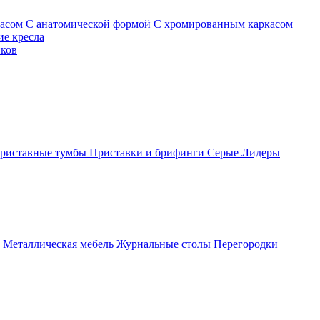
касом
С анатомической формой
С хромированным каркасом
е кресла
иков
риставные тумбы
Приставки и брифинги
Серые
Лидеры
ы
Металлическая мебель
Журнальные столы
Перегородки