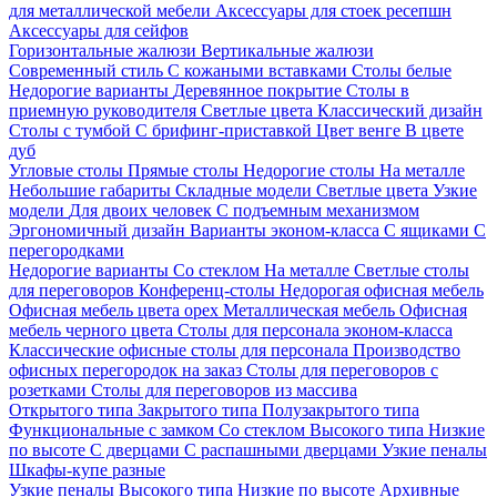
для металлической мебели
Аксессуары для стоек ресепшн
Аксессуары для сейфов
Горизонтальные жалюзи
Вертикальные жалюзи
Современный стиль
С кожаными вставками
Столы белые
Недорогие варианты
Деревянное покрытие
Столы в
приемную руководителя
Светлые цвета
Классический дизайн
Столы с тумбой
С брифинг-приставкой
Цвет венге
В цвете
дуб
Угловые столы
Прямые столы
Недорогие столы
На металле
Небольшие габариты
Складные модели
Светлые цвета
Узкие
модели
Для двоих человек
С подъемным механизмом
Эргономичный дизайн
Варианты эконом-класса
С ящиками
С
перегородками
Недорогие варианты
Со стеклом
На металле
Светлые столы
для переговоров
Конференц-столы
Недорогая офисная мебель
Офисная мебель цвета орех
Металлическая мебель
Офисная
мебель черного цвета
Столы для персонала эконом-класса
Классические офисные столы для персонала
Производство
офисных перегородок на заказ
Столы для переговоров с
розетками
Столы для переговоров из массива
Открытого типа
Закрытого типа
Полузакрытого типа
Функциональные с замком
Со стеклом
Высокого типа
Низкие
по высоте
С дверцами
С распашными дверцами
Узкие пеналы
Шкафы-купе разные
Узкие пеналы
Высокого типа
Низкие по высоте
Архивные