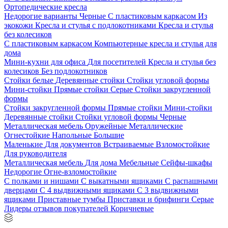
Ортопедические кресла
Недорогие варианты
Черные
С пластиковым каркасом
Из
экокожи
Кресла и стулья с подлокотниками
Кресла и стулья
без колесиков
С пластиковым каркасом
Компьютерные кресла и стулья для
дома
Мини-кухни для офиса
Для посетителей
Кресла и стулья без
колесиков
Без подлокотников
Стойки белые
Деревянные стойки
Стойки угловой формы
Мини-стойки
Прямые стойки
Серые
Стойки закругленной
формы
Стойки закругленной формы
Прямые стойки
Мини-стойки
Деревянные стойки
Стойки угловой формы
Черные
Металлическая мебель
Оружейные
Металлические
Огнестойкие
Напольные
Большие
Маленькие
Для документов
Встраиваемые
Взломостойкие
Для руководителя
Металлическая мебель
Для дома
Мебельные
Сейфы-шкафы
Недорогие
Огне-взломостойкие
С полками и нишами
С выкатными ящиками
С распашными
дверцами
С 4 выдвижными ящиками
С 3 выдвижными
ящиками
Приставные тумбы
Приставки и брифинги
Серые
Лидеры отзывов покупателей
Коричневые