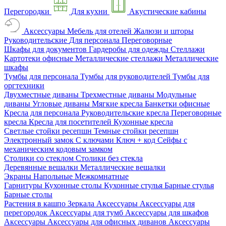
Перегородки
Для кухни
Акустические кабины
Аксессуары
Мебель для отелей
Жалюзи и шторы
Руководительские
Для персонала
Переговорные
Шкафы для документов
Гардеробы для одежды
Стеллажи
Картотеки офисные
Металлические стеллажи
Металлические
шкафы
Тумбы для персонала
Тумбы для руководителей
Тумбы для
оргтехники
Двухместные диваны
Трехместные диваны
Модульные
диваны
Угловые диваны
Мягкие кресла
Банкетки офисные
Кресла для персонала
Руководительские кресла
Переговорные
кресла
Кресла для посетителей
Кухонные кресла
Светлые стойки ресепшн
Темные стойки ресепшн
Электронный замок
С ключами
Ключ + код
Сейфы с
механическим кодовым замком
Столики со стеклом
Столики без стекла
Деревянные вешалки
Металлические вешалки
Экраны
Напольные
Межкомнатные
Гарнитуры
Кухонные столы
Кухонные стулья
Барные стулья
Барные столы
Растения в кашпо
Зеркала
Аксессуары
Аксессуары для
перегородок
Аксессуары для тумб
Аксессуары для шкафов
Аксессуары
Аксессуары для офисных диванов
Аксессуары