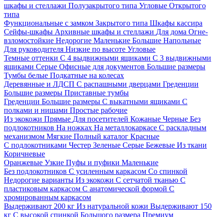
шкафы и стеллажи
Полузакрытого типа
Угловые
Открытого
типа
Функциональные с замком
Закрытого типа
Шкафы кассира
Сейфы-шкафы
Архивные шкафы и стеллажи
Для дома
Огне-
взломостойкие
Недорогие
Маленькие
Большие
Напольные
Для руководителя
Низкие по высоте
Угловые
Темные оттенки
С 4 выдвижными ящиками
С 3 выдвижными
ящиками
Серые
Офисные для документов
Большие размеры
Тумбы белые
Подкатные на колесах
Деревянные и ЛДСП
С распашными дверцами
Греденции
Большие размеры
Приставные тумбы
Греденции
Большие размеры
С выкатными ящиками
С
полками и нишами
Простые рабочие
Из экокожи
Прямые
Для посетителей
Кожаные
Черные
Без
подлокотников
На ножках
На металлокаркасе
С раскладным
механизмом
Мягкие
Полный каталог
Красные
С подлокотниками
Честер
Зеленые
Серые
Бежевые
Из ткани
Коричневые
Оранжевые
Узкие
Пуфы и пуфики
Маленькие
Без подлокотников
С усиленным каркасом
Со спинкой
Недорогие варианты
Из экокожи
С сетчатой тканью
С
пластиковым каркасом
С анатомической формой
С
хромированным каркасом
Выдерживают 200 кг
Из натуральной кожи
Выдерживают 150
кг
С высокой спинкой
Большого размера
Премиум